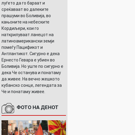
луѓето да го бараат и
среќаваат во далеките
прашуми во Боливија, во
кањоните на небеските
Кордиљери, кои го
наткрилуваат ланецот на
латиноамерикански земји
помеѓу Пацификот и
Антлантикот. Сигурно е дека
Ернесто Гевара е убиен во
Боливија. Но уште по сигурно е
дека Че останува и понатаму
да живее. На вечно жешкото
кубанско сонце, легендата за
Че и понатаму живее.
ФОТО НА ДЕНОТ