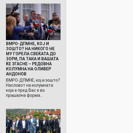
ВМРО-ДПМНЕ, КОЈ И
ЗОШТО? НА НИКОГО НЕ
МУ ГОРЕЛА СВЕЌАТА ДО
ЗОРИ, ПА ТАКА И ВАШАТА
ЌЕ ЗГАСНЕ – РЕДОВНА
КОЛУМНА НА ОЛИВЕР
АНДОНОВ
ВМРО-ДПМНЕ, кој и зошто?
Насловот на колумната
која е пред Вас е во
прашална форма…