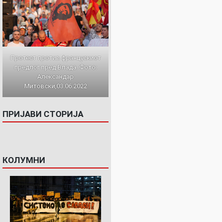
Протест против францускиот
предлог пред Влада. Фото:
Александар
Митовски,03.06.2022
ПРИЈАВИ СТОРИЈА
КОЛУМНИ