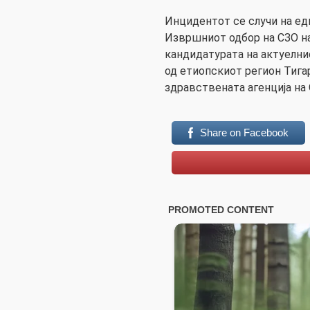
Инцидентот се случи на ед
Извршниот одбор на СЗО на
кандидатурата на актуелни
од етиопскиот регион Тига
здравствената агенција на 
Share on Facebook