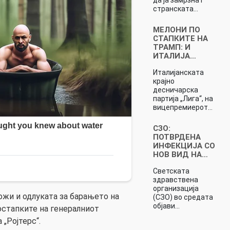
странската…
МЕЛОНИ ПО
СТАПКИТЕ НА
ТРАМП: И
ИТАЛИЈА…
Италијанската
крајно
десничарска
партија „Лига“, на
вицепремиерот…
СЗО:
ПОТВРДЕНА
ИНФЕКЦИЈА СО
НОВ ВИД НА…
Светската
здравствена
организација
ожи и одлуката за барањето на
(СЗО) во средата
објави…
остапките на генералниот
 „Ројтерс“.