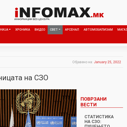
НИЈА
ХРОНИКА
ВИДЕО
СВЕТ
АРСЕНАЛ
АВТОМОБИЛИЗАМ
МАГА
Објавено на:
January 25, 2022
ницата на СЗО
ПОВРЗАНИ
ВЕСТИ
СТАТИСТИКА
НА СЗО:
ПУШЕЊЕТО