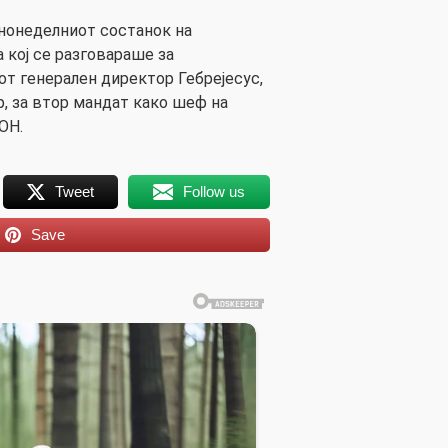
нонеделниот состанок на
 кој се разговараше за
от генерален директор Гебрејесус,
р, за втор мандат како шеф на
ОН.
Tweet
Follow us
Save