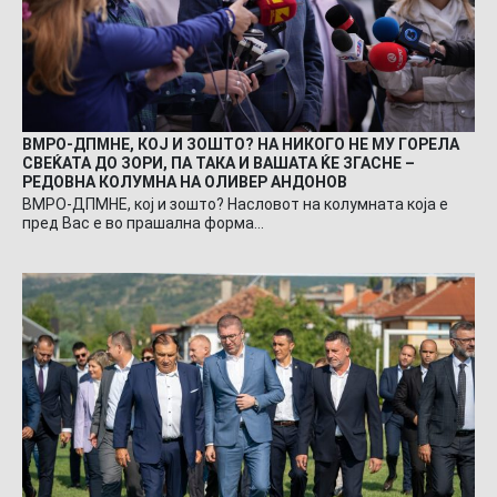
ВМРО-ДПМНЕ, КОЈ И ЗОШТО? НА НИКОГО НЕ МУ ГОРЕЛА
СВЕЌАТА ДО ЗОРИ, ПА ТАКА И ВАШАТА ЌЕ ЗГАСНЕ –
РЕДОВНА КОЛУМНА НА ОЛИВЕР АНДОНОВ
ВМРО-ДПМНЕ, кој и зошто? Насловот на колумната која е
пред Вас е во прашална форма…