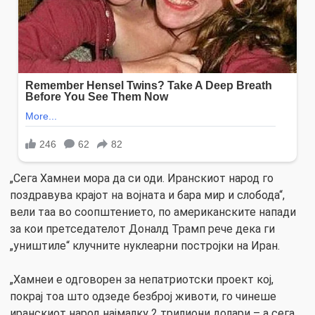
„Сега Хамнеи мора да си оди. Иранскиот народ го
поздравува крајот на војната и бара мир и слобода“,
вели таа во соопштението, по американските напади
за кои претседателот Доналд Трамп рече дека ги
„уништиле“ клучните нуклеарни постројки на Иран.
„Хамнеи е одговорен за непатриотски проект кој,
покрај тоа што одзеде безброј животи, го чинеше
иранскиот народ најмалку 2 трилиони долари – а сега,