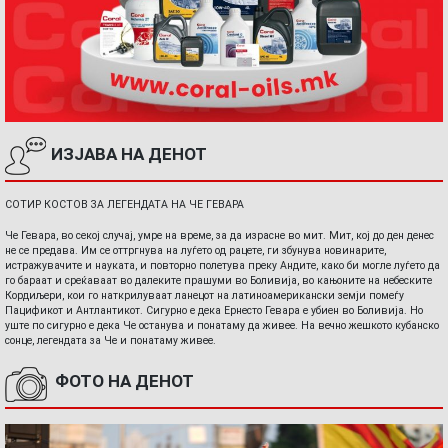
ИЗЈАВА НА ДЕНОТ
СОТИР КОСТОВ ЗА ЛЕГЕНДАТА НА ЧЕ ГЕВАРА
Че Гевара, во секој случај, умре на време, за да израсне во мит. Мит, кој до ден денес
не се предава. Им се оттргнува на луѓето од рацете, ги збунува новинарите,
истражувачите и науката, и повторно полетува преку Андите, како би могле луѓето да
го бараат и среќаваат во далеките прашуми во Боливија, во кањоните на небеските
Кордиљери, кои го наткрилуваат ланецот на латиноамерикански земји помеѓу
Пацификот и Антлантикот. Сигурно е дека Ернесто Гевара е убиен во Боливија. Но
уште по сигурно е дека Че останува и понатаму да живее. На вечно жешкото кубанско
сонце, легендата за Че и понатаму живее.
ФОТО НА ДЕНОТ