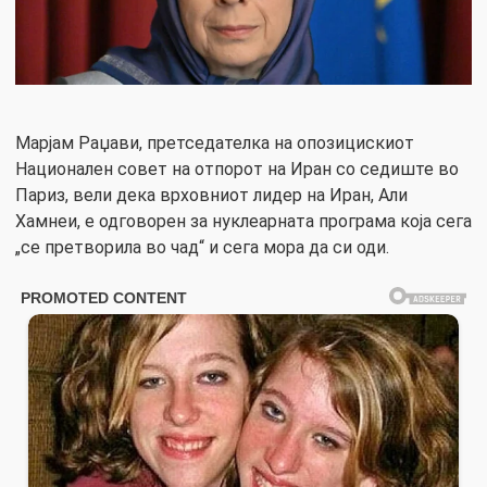
Марјам Раџави, претседателка на опозицискиот
Национален совет на отпорот на Иран со седиште во
Париз, вели дека врховниот лидер на Иран, Али
Хамнеи, е одговорен за нуклеарната програма која сега
„се претворила во чад“ и сега мора да си оди.