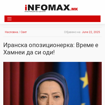
Skip
to
content
Насловна
/
Свет
Објавено на:
June 22, 2025
Иранска опозиционерка: Време е
Хамнеи да си оди!