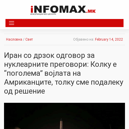
Skip
to
content
Насловна
/
Свет
Објавено на:
February 14, 2022
Иран со дрзок одговор за
нуклеарните преговори: Колку е
“поголема” војлата на
Амриканците, толку сме подалеку
од решение