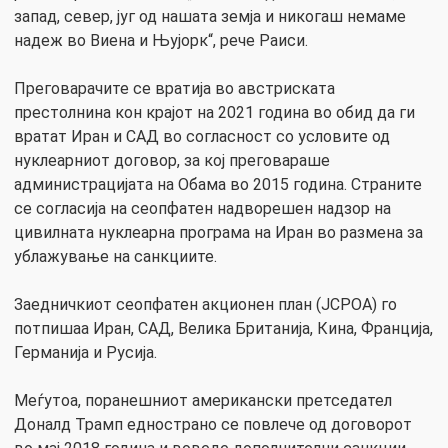
запад, север, југ од нашата земја и никогаш немаме
надеж во Виена и Њујорк“, рече Раиси.
Преговарачите се вратија во австриската
престолнина кон крајот на 2021 година во обид да ги
вратат Иран и САД во согласност со условите од
нуклеарниот договор, за кој преговараше
администрацијата на Обама во 2015 година. Страните
се согласија на сеопфатен надворешен надзор на
цивилната нуклеарна програма на Иран во размена за
ублажување на санкциите.
Заедничкиот сеопфатен акционен план (JCPOA) го
потпишаа Иран, САД, Велика Британија, Кина, Франција,
Германија и Русија.
Меѓутоа, поранешниот американски претседател
Доналд Трамп еднострано се повлече од договорот