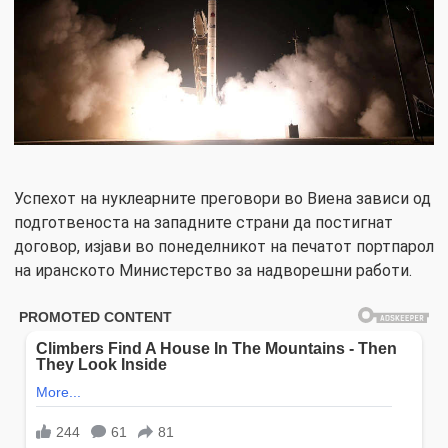
Успехот на нуклеарните преговори во Виена зависи од
подготвеноста на западните страни да постигнат
договор, изјави во понеделникот на печатот портпарол
на иранското Министерство за надворешни работи.