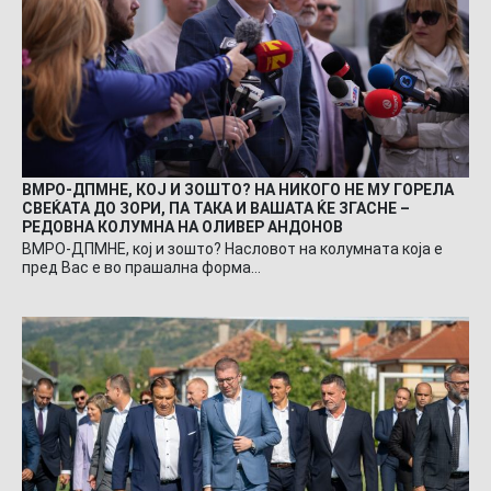
ВМРО-ДПМНЕ, КОЈ И ЗОШТО? НА НИКОГО НЕ МУ ГОРЕЛА
СВЕЌАТА ДО ЗОРИ, ПА ТАКА И ВАШАТА ЌЕ ЗГАСНЕ –
РЕДОВНА КОЛУМНА НА ОЛИВЕР АНДОНОВ
ВМРО-ДПМНЕ, кој и зошто? Насловот на колумната која е
пред Вас е во прашална форма…