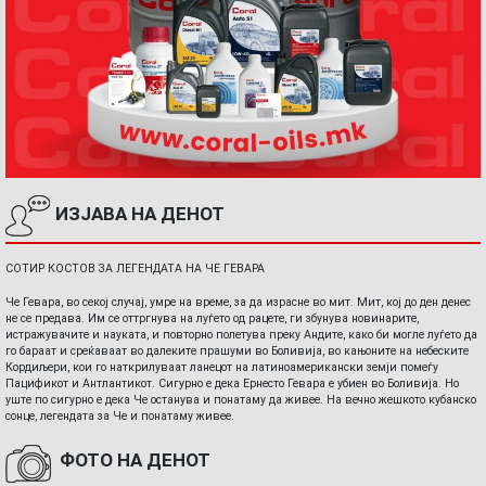
ИЗЈАВА НА ДЕНОТ
СОТИР КОСТОВ ЗА ЛЕГЕНДАТА НА ЧЕ ГЕВАРА
Че Гевара, во секој случај, умре на време, за да израсне во мит. Мит, кој до ден денес
не се предава. Им се оттргнува на луѓето од рацете, ги збунува новинарите,
истражувачите и науката, и повторно полетува преку Андите, како би могле луѓето да
го бараат и среќаваат во далеките прашуми во Боливија, во кањоните на небеските
Кордиљери, кои го наткрилуваат ланецот на латиноамерикански земји помеѓу
Пацификот и Антлантикот. Сигурно е дека Ернесто Гевара е убиен во Боливија. Но
уште по сигурно е дека Че останува и понатаму да живее. На вечно жешкото кубанско
сонце, легендата за Че и понатаму живее.
ФОТО НА ДЕНОТ