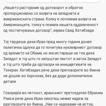
„Нашето растојание од договорот е обратно
пропорционално со волјата на западната и
американската страна. Колку е поголема волјата на
Американците, толку е помала нашата оддалеченост
од постигнување договор“, изјави Саид Хатибзаде.
Тој тврдеше дека Иран пред многу години донел
политичка одлука да го почитува нуклеарниот договор
од времето на Обама, но инсистираше на тоа дека
Западот е тој што го напуштил пактот и затоа Западот
е тој што треба да одговори на иницијативите на
Техеран. Хатибзадех рече дека преговорите во Виена
не дошле во ќорсокак, без да даде дополнителни
детали.
Говорејќи во петокот, иранскиот претседател Ебрахим
Раиси рече дека Иран никогаш немал надеж за
разговорите во Виена. „Ние се надеваме на исток,