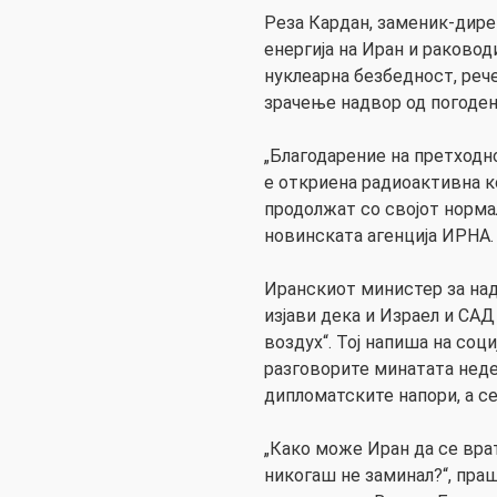
Реза Кардан, заменик-дире
енергија на Иран и раковод
нуклеарна безбедност, реч
зрачење надвор од погоден
„Благодарение на претходн
е откриена радиоактивна к
продолжат со својот нормал
новинската агенција ИРНА.
Иранскиот министер за над
изјави дека и Израел и САД
воздух“. Тој напиша на соц
разговорите минатата недел
дипломатските напори, а се
„Како може Иран да се врат
никогаш не заминал?“, праш