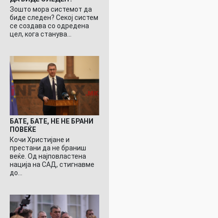
Зошто мора системот да
биде следен? Секој систем
се создава со одредена
цел, кога станува…
БАТЕ, БАТЕ, НЕ НЕ БРАНИ
ПОВЕЌЕ
Кочи Христијане и
престани да не браниш
веќе. Од најповластена
нација на САД, стигнавме
до…