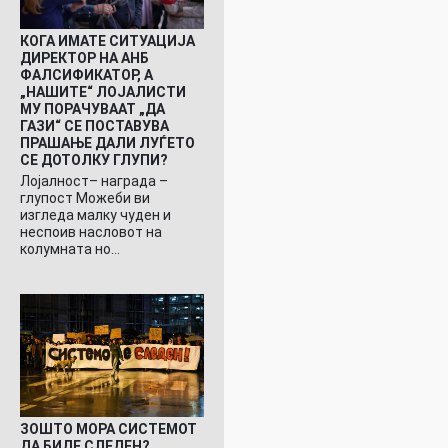
КОГА ИМАТЕ СИТУАЦИЈА
ДИРЕКТОР НА АНБ
ФАЛСИФИКАТОР, А
„НАШИТЕ“ ЛОЈАЛИСТИ
МУ ПОРАЧУВААТ „ДА
ГАЗИ“ СЕ ПОСТАВУВА
ПРАШАЊЕ ДАЛИ ЛУЃЕТО
СЕ ДОТОЛКУ ГЛУПИ?
Лојалност– награда –
глупост Можеби ви
изгледа малку чуден и
неспоив насловот на
колумната но…
ЗОШТО МОРА СИСТЕМОТ
ДА БИДЕ СЛЕДЕН?