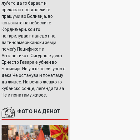
луѓето да го бараат и
среќаваат во далеките
прашуми во Боливија, во
кањоните на небеските
Кордиљери, кои го
наткрилуваат ланецот на
латиноамерикански земји
помеѓу Пацификот и
Антлантикот. Сигурно е дека
Ернесто Гевара е убиен во
Боливија. Но уште по сигурно е
дека Че останува и понатаму
да живее. На вечно жешкото
кубанско сонце, легендата за
Че и понатаму живее.
ФОТО НА ДЕНОТ