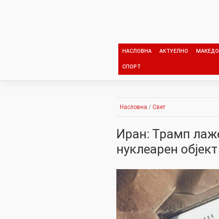
Skip
to
content
НАСЛОВНА
АКТУЕЛНО
МАКЕДО
СПОРТ
Насловна
/
Свет
Иран: Трамп лаж
нуклеарен објек