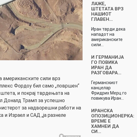
ЛАЖЕ,
ШТЕТАТА ВРЗ
НАШИОТ
ГЛАВЕН…
Иран тврди дека
нападот на
американските
сили…
И ГЕРМАНИЈА
ГО ПОВИКА
ИРАН ДА
РАЗГОВАРА…
а американските сили врз
Германскиот
плекс Фордоу бил само „површен“
канцелар
 штета, и покрај тврдењата на
Фридрих Мерц го
повикува Иран…
л Доналд Трамп за успешно
нистерот за надворешни работи на
ИРАНСКА
а и Израел и САД „ја разнеле
ОПОЗИЦИОНЕРКА:
ВРЕМЕ Е
ХАМНЕИ ДА
СИ…