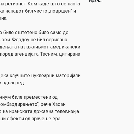
Иран,…
на регионот Ком каде што се наоѓа
ка нападот бил чисто „површен“ и
на.
о било оштетено било само до
бнови. Фордоу не бил сериозно
рдењата на лажливиот американски
според агенцијата Тасним, цитирана
ека клучните нуклеарни материјали
и однапред.
аниум биле преместени од
бомбардирањето“, рече Хасан
 на иранската државна телевизија.
ожни ефекти од зрачење врз