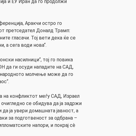
ија и ЕУ Иран да го продолжи
еренција, Аракчи остро го
т претседател Доналд Трамп:
ите гласачи. Тој вети дека ќе се
и, а сега води нова“.
онски насилници“, тој го повика
Н да ги осуди нападите на САД,
ународното молчење може да го
ос“.
та на конфликтот меѓу САД, Израел
 очигледно се обидува да ја задржи
 да ја увери домашната јавност, а
аки за подготвеност за одбрана –
пломатските напори, и покрај сè