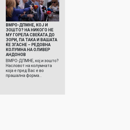
ВМРО-ДПМНЕ, КОЈ И
ЗОШТО? НА НИКОГО НЕ
МУ ГОРЕЛА СВЕЌАТА ДО
ЗОРИ, ПА ТАКА И ВАШАТА
ЌЕ ЗГАСНЕ – РЕДОВНА
КОЛУМНА НА ОЛИВЕР
АНДОНОВ
ВМРО-ДПМНЕ, кој и зошто?
Насловот на колумната
која е пред Вас е во
прашална форма…