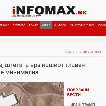
НИЈА
ХРОНИКА
ВИДЕО
СВЕТ
АРСЕНАЛ
АВТОМОБИЛИЗАМ
МАГА
Објавено на:
June 22, 2025
е, штетата врз нашиот главен
т е минимална
ПОВРЗАНИ
ВЕСТИ
ИРАН: ТРАМП