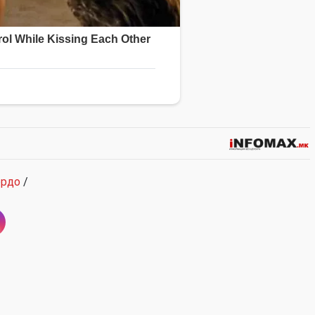
рдо
/