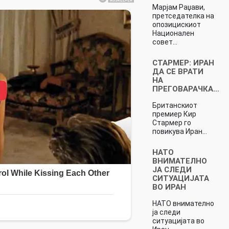
Марјам Раџави,
претседателка на
опозицискиот
Национален
совет…
СТАРМЕР: ИРАН
ДА СЕ ВРАТИ
НА
ПРЕГОВАРАЧКА…
Британскиот
премиер Кир
Стармер го
повикува Иран…
НАТО
ВНИМАТЕЛНО
ЈА СЛЕДИ
СИТУАЦИЈАТА
ВО ИРАН
НАТО внимателно
ја следи
ситуацијата во