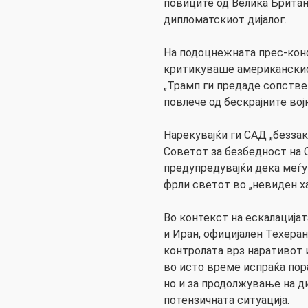
повиците од Велика Британ
дипломатскиот дијалог.
На подоцнежната прес-конф
критикуваше американскио
„Трамп ги предаде сопствен
повлече од бескрајните војн
Нарекувајќи ги САД „беззак
Советот за безбедност на О
предупредувајќи дека меѓ
фрли светот во „невиден ха
Во контекст на ескалација
и Иран, официјален Техеран
контролата врз наративот и
во исто време испраќа пор
но и за продолжување на ди
потензичната ситуација.