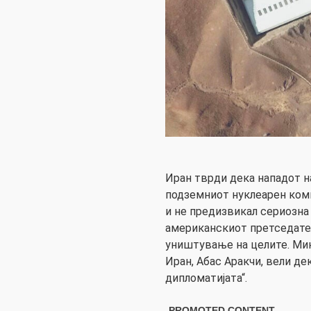
Иран тврди дека нападот н
подземниот нуклеарен ком
и не предизвикал сериозна
американскиот претседате
уништување на целите. Ми
Иран, Абас Аракчи, вели дек
дипломатијата“.