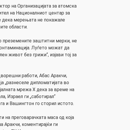
ктор на Организацијата за атомска
ител на Националниот центар за
е дека мерењата не покажале
ите области.
о преземените заштитни мерки, не
онтаминација. Луѓето можат да
ен живот без грижи“, изјави тој за
ворешни работи, Абас Аракчи,
 ја „разнеселе дипломатијата во
ијалната мрежа X дека за време на
а, Израел ги „саботирал“
га и Вашингтон го сторил истото.
и на преговарачката маса од која
а Аракчи, коментирајќи ги