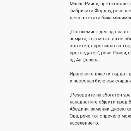
Манан Раиси, претставник 
фабриката Фордоу, рече де
дека штетата била минимал
„Поголемиот дел од она шт
земјата, која може да се о
оштетен, спротивно на тв
претседател“, рече Раиси, 
од Ал Џезира.
Иранските власти тврдат д
и персонал биле евакуиран
„Резервите на збогатен ур
нападнатите објекти пред 
Абедини, заменик-директор
Ова, рече тој, спречило м
населението.