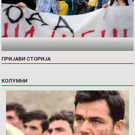
Осмомартовски Марш / Фото: Сара Митрички, 08.03.2026
ПРИЈАВИ СТОРИЈА
КОЛУМНИ