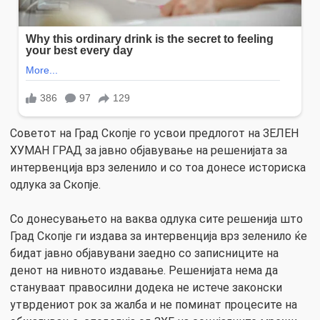
Советот на Град Скопје го усвои предлогот на ЗЕЛЕН
ХУМАН ГРАД за јавно објавување на решенијата за
интервенција врз зеленило и со тоа донесе историска
одлука за Скопје.
Со донесувањето на ваква одлука сите решенија што
Град Скопје ги издава за интервенција врз зеленило ќе
бидат јавно објавувани заедно со записниците на
денот на нивното издавање. Решенијата нема да
стануваат правосилни додека не истече законски
утврдениот рок за жалба и не поминат процесите на