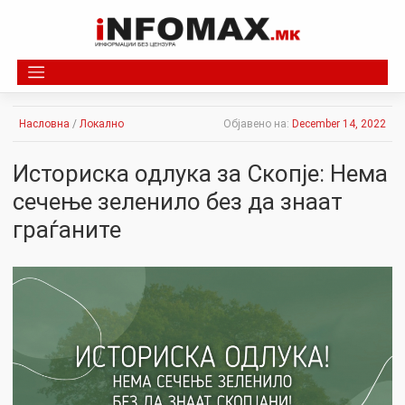
Skip
to
content
Насловна
/
Локално
Објавено на:
December 14, 2022
Историска одлука за Скопје: Нема
сечење зеленило без да знаат
граѓаните