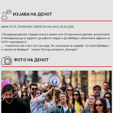
ИЗЈАВА НА ДЕНОТ
МАРК РУТЕ, ГЕНЕРАЛЕН СЕКРЕТАР НА НАТО, 03.03.2026
„Последниве денови гледаме колку е важно сите 32 сојузнички држави, вклучително
и Македонија да се здружат, да работат заедно и да обезбедат колективна одбрана на
НАТО територијата.“
„ ...Навистина ми е чест што сум овде. Ви посакувам сè најдобро. Останете безбедни –
и чувајте нè безбедни“ - порача Руте од касарната „Илинден“.
ФОТО НА ДЕНОТ