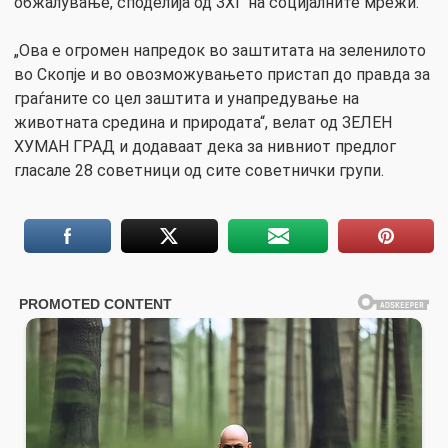
обжалување, споделија од ЗХГ на социјалните мрежи.
„Ова е огромен напредок во заштитата на зеленилото
во Скопје и во овозможувањето пристап до правда за
граѓаните со цел заштита и унапредување на
животната средина и природата“, велат од ЗЕЛЕН
ХУМАН ГРАД и додаваат дека за нивниот предлог
гласале 28 советници од сите советнички групи.