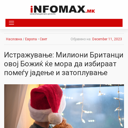
Skip
to
content
Насловна
/
Европа
•
Свет
Објавено на:
December 11, 2023
Истражување: Милиони Британци
овој Божиќ ќе мора да избираат
помеѓу јадење и затоплување