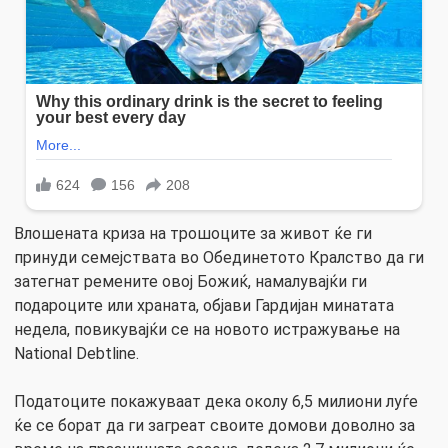
Влошената криза на трошоците за живот ќе ги
принуди семејствата во Обединетото Кралство да ги
затегнат ремените овој Божиќ, намалувајќи ги
подароците или храната, објави Гардијан минатата
недела, повикувајќи се на новото истражување на
National Debtline.
Податоците покажуваат дека околу 6,5 милиони луѓе
ќе се борат да ги загреат своите домови доволно за