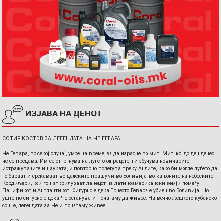
ИЗЈАВА НА ДЕНОТ
СОТИР КОСТОВ ЗА ЛЕГЕНДАТА НА ЧЕ ГЕВАРА
Че Гевара, во секој случај, умре на време, за да израсне во мит. Мит, кој до ден денес
не се предава. Им се оттргнува на луѓето од рацете, ги збунува новинарите,
истражувачите и науката, и повторно полетува преку Андите, како би могле луѓето да
го бараат и среќаваат во далеките прашуми во Боливија, во кањоните на небеските
Кордиљери, кои го наткрилуваат ланецот на латиноамерикански земји помеѓу
Пацификот и Антлантикот. Сигурно е дека Ернесто Гевара е убиен во Боливија. Но
уште по сигурно е дека Че останува и понатаму да живее. На вечно жешкото кубанско
сонце, легендата за Че и понатаму живее.