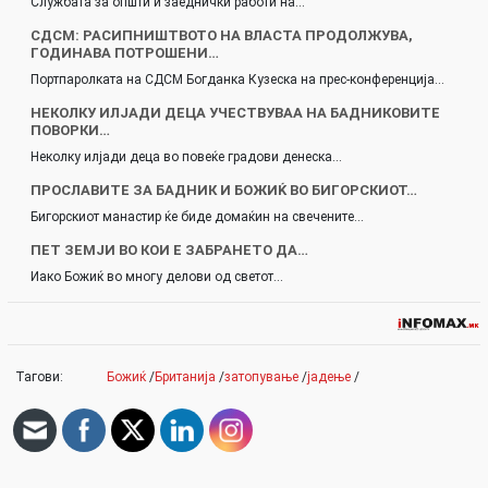
Службата за општи и заеднички работи на…
СДСМ: РАСИПНИШТВОТО НА ВЛАСТА ПРОДОЛЖУВА,
ГОДИНАВА ПОТРОШЕНИ…
Портпаролката на СДСМ Богданка Кузеска на прес-конференција…
НЕКОЛКУ ИЛЈАДИ ДЕЦА УЧЕСТВУВАА НА БАДНИКОВИТЕ
ПОВОРКИ…
Неколку илјади деца во повеќе градови денеска…
ПРОСЛАВИТЕ ЗА БАДНИК И БОЖИЌ ВО БИГОРСКИОТ…
Бигорскиот манастир ќе биде домаќин на свечените…
ПЕТ ЗЕМЈИ ВО КОИ Е ЗАБРАНЕТО ДА…
Иако Божиќ во многу делови од светот…
Тагови:
Божиќ
/
Британија
/
затопување
/
јадење
/