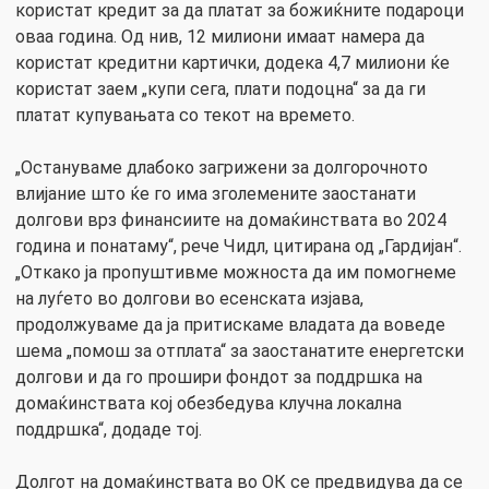
користат кредит за да платат за божиќните подароци
оваа година. Од нив, 12 милиони имаат намера да
користат кредитни картички, додека 4,7 милиони ќе
користат заем „купи сега, плати подоцна“ за да ги
платат купувањата со текот на времето.
„Остануваме длабоко загрижени за долгорочното
влијание што ќе го има зголемените заостанати
долгови врз финансиите на домаќинствата во 2024
година и понатаму“, рече Чидл, цитирана од „Гардијан“.
„Откако ја пропуштивме можноста да им помогнеме
на луѓето во долгови во есенската изјава,
продолжуваме да ја притискаме владата да воведе
шема „помош за отплата“ за заостанатите енергетски
долгови и да го прошири фондот за поддршка на
домаќинствата кој обезбедува клучна локална
поддршка“, додаде тој.
Долгот на домаќинствата во ОК се предвидува да се