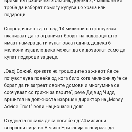
време на празничната сезона, додека 2,7 милиони ќе
треба да изберат помеѓу купување храна или
подароци.
Според извештајот, над 14 милиони потрошувачи
планираат да го ограничат бројот на подароци што
имаат намера да ги купат оваа година, додека 6
милиони изјавиле дека можат да си дозволат само да
купат подароци за деца.
„Овој Божиќ, кризата на трошоците за живот ќе се
почувствува повеќе од кога било кога милиони луѓе се
борат да ги загреат своите домови и многумина се
соочуваат со грижи за парите“, рече Дејвид Чидл,
вршител на должноста извршен директор на „Money
Advice Trust“ води Национален долг.
Студијата покажа дека повеќе од 24 милиони
возрасни лица во Велика Британија планираат да