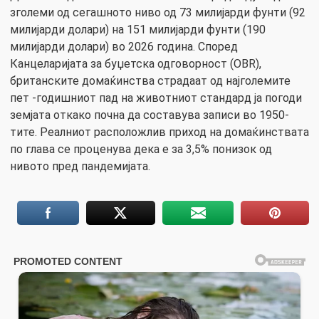
зголеми од сегашното ниво од 73 милијарди фунти (92
милијарди долари) на 151 милијарди фунти (190
милијарди долари) во 2026 година. Според
Канцеларијата за буџетска одговорност (OBR),
британските домаќинства страдаат од најголемите
пет -годишниот пад на животниот стандард ја погоди
земјата откако почна да составува записи во 1950-
тите. Реалниот расположлив приход на домаќинствата
по глава се проценува дека е за 3,5% понизок од
нивото пред пандемијата.