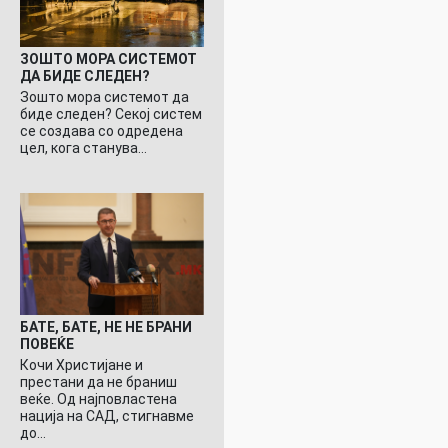
ЗОШТО МОРА СИСТЕМОТ
ДА БИДЕ СЛЕДЕН?
Зошто мора системот да
биде следен? Секој систем
се создава со одредена
цел, кога станува…
БАТЕ, БАТЕ, НЕ НЕ БРАНИ
ПОВЕЌЕ
Кочи Христијане и
престани да не браниш
веќе. Од најповластена
нација на САД, стигнавме
до…