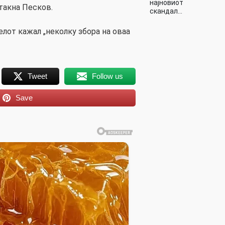
најновиот
такна Песков.
скандал…
елот кажал „неколку збора на оваа
Tweet
Follow us
Save