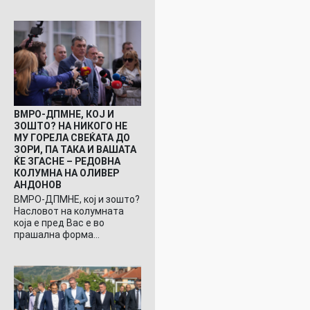
ВМРО-ДПМНЕ, КОЈ И
ЗОШТО? НА НИКОГО НЕ
МУ ГОРЕЛА СВЕЌАТА ДО
ЗОРИ, ПА ТАКА И ВАШАТА
ЌЕ ЗГАСНЕ – РЕДОВНА
КОЛУМНА НА ОЛИВЕР
АНДОНОВ
ВМРО-ДПМНЕ, кој и зошто?
Насловот на колумната
која е пред Вас е во
прашална форма…