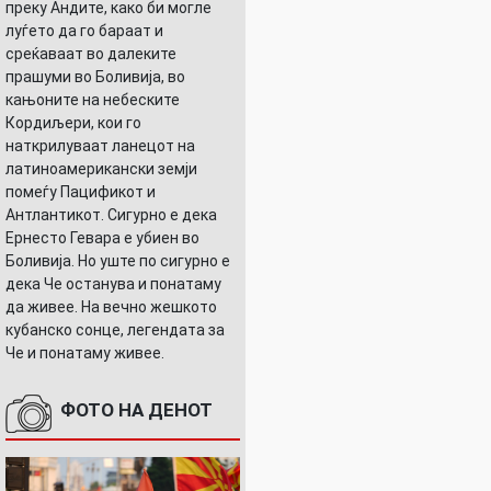
преку Андите, како би могле
луѓето да го бараат и
среќаваат во далеките
прашуми во Боливија, во
кањоните на небеските
Кордиљери, кои го
наткрилуваат ланецот на
латиноамерикански земји
помеѓу Пацификот и
Антлантикот. Сигурно е дека
Ернесто Гевара е убиен во
Боливија. Но уште по сигурно е
дека Че останува и понатаму
да живее. На вечно жешкото
кубанско сонце, легендата за
Че и понатаму живее.
ФОТО НА ДЕНОТ