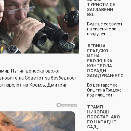
ТУРИСТИ СЕ
ЗАГЛАВЕНИ
ВО…
Будење со звукот
на сирените за
воздушен…
ЛЕВИЦА
ГРАДСКО:
ИТНА
ЕКОЛОШКА
КОНТРОЛА
ПОРАДИ
имир Путин денеска одржа
ЗАГАДУВАЊЕТО…
еновите на Советот за безбедност
ртпаролот на Кремљ, Дмитриј
Во центарот на
Општина Градско,
под плаштот…
ТРАМП
НИКОГАШ
ПООСТАР: АКО
ГО НАПАДНЕ
САД,…