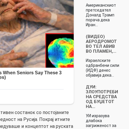
Американскиот
претседател
Доналд Трамп
порача дека
Иран…
(ВИДЕО)
АЕРОДРОМОТ
ВО ТЕЛ АВИВ
ВО ПЛАМЕН,…
Израелските
одбранбени сили
(ИДФ) денес
објавија дека…
ДУИ:
ЗЛОУПОТРЕБИ
НА СРЕДСТВА
ОД БУЏЕТОТ
НА…
тивен состанок со постојаните
УИ изразува
едност на Русија. Покрај итните
длабока
загриженост за
ледуваше и концептот на руската