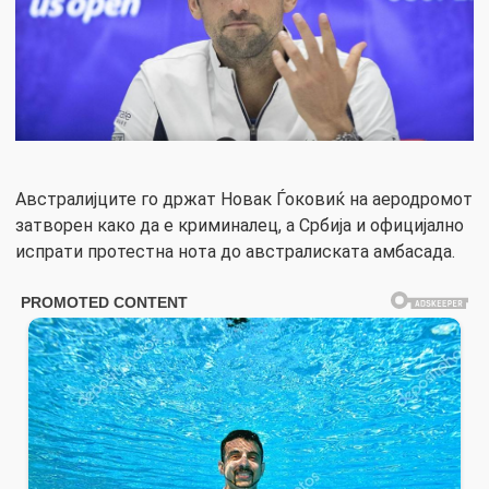
Австралијците го држат Новак Ѓоковиќ на аеродромот
затворен како да е криминалец, а Србија и официјално
испрати протестна нота до австралиската амбасада.