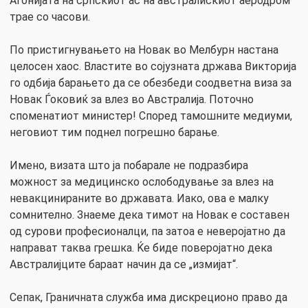
Агонијата на српскиот ас на австралискиот аеродром
трае со часови.
По пристигнувањето на Новак во Мелбурн настана
целосен хаос. Властите во сојузната држава Викторија
го одбија барањето да се обезбеди соодветна виза за
Новак Ѓоковиќ за влез во Австралија. Поточно
споменатиот министер! Според тамошните медиуми,
неговиот тим поднел погрешно барање.
Имено, визата што ја побарале не подразбира
можност за медицинско ослободување за влез на
невакцинираните во државата. Иако, ова е малку
сомнително. Знаеме дека тимот на Новак е составен
од сурови професионалци, па затоа е неверојатно да
направат таква грешка. Ќе биде поверојатно дека
Австралијците бараат начин да се „измијат“.
Сепак, Граничната служба има дискреционо право да