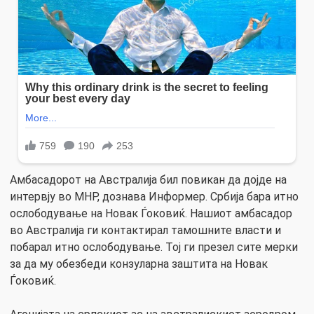
Амбасадорот на Австралија бил повикан да дојде на
интервју во МНР, дознава Информер. Србија бара итно
ослободување на Новак Ѓоковиќ. Нашиот амбасадор
во Австралија ги контактирал тамошните власти и
побарал итно ослободување. Тој ги презел сите мерки
за да му обезбеди конзуларна заштита на Новак
Ѓоковиќ.