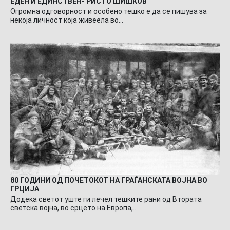
ЕДЕН И ЕДИНСТВЕН- РИСТО ШИШКОВ
Огромна одговорност и особено тешко е да се пишува за
некоја личност која живеела во…
80 ГОДИНИ ОД ПОЧЕТОКОТ НА ГРАЃАНСКАТА ВОЈНА ВО
ГРЦИЈА
Додека светот уште ги лечел тешките рани од Втората
светска војна, во срцето на Европа,…