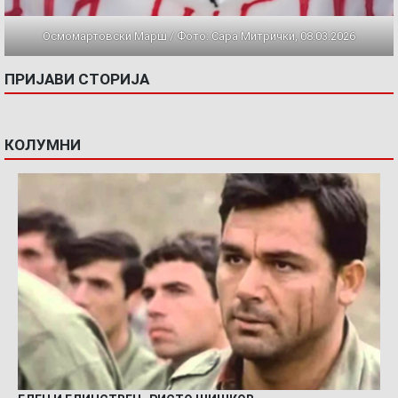
Осмомартовски Марш / Фото: Сара Митрички, 08.03.2026
ПРИЈАВИ СТОРИЈА
КОЛУМНИ