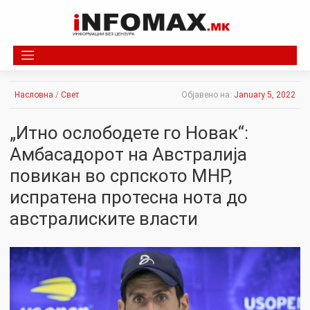
Skip
to
content
Насловна
/
Свет
Објавено на:
January 5, 2022
„Итно ослободете го Новак“:
Амбасадорот на Австралија
повикан во српското МНР,
испратена пpoтесна нота до
австралиските власти