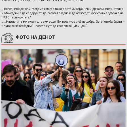
МАРК РУТЕ, ГЕНЕРАЛЕН СЕКРЕТАР НА НАТО, 03.03.2026
„Последниве денови гледаме колку е важно сите 32 сојузнички држави, вклучително
и Македонија да се здружат, да работат заедно и да обезбедат колективна одбрана на
НАТО територијата.“
„ ...Навистина ми е чест што сум овде. Ви посакувам сè најдобро. Останете безбедни –
и чувајте нè безбедни“ - порача Руте од касарната „Илинден“.
ФОТО НА ДЕНОТ