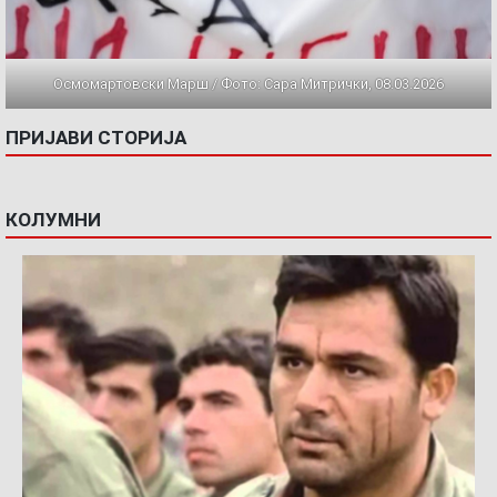
Осмомартовски Марш / Фото: Сара Митрички, 08.03.2026
ПРИЈАВИ СТОРИЈА
КОЛУМНИ