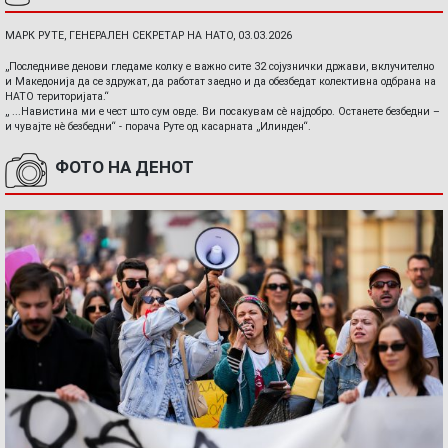
МАРК РУТЕ, ГЕНЕРАЛЕН СЕКРЕТАР НА НАТО, 03.03.2026
„Последниве денови гледаме колку е важно сите 32 сојузнички држави, вклучително
и Македонија да се здружат, да работат заедно и да обезбедат колективна одбрана на
НАТО територијата.“
„ ...Навистина ми е чест што сум овде. Ви посакувам сè најдобро. Останете безбедни –
и чувајте нè безбедни“ - порача Руте од касарната „Илинден“.
ФОТО НА ДЕНОТ