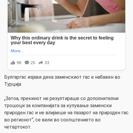
Булгаргас изјави дека заменскиот гас е набавен во
Турција.
„Затоа, прекинот не резултираше со дополнителни
трошоци за компанијата за купување заменски
природен гас и не влијаеше на пазарот на природен гас
во регионот“, се вели во соопштението во
четвртокот.