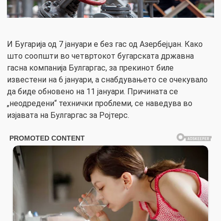
И Бугарија од 7 јануари е без гас од Азербејџан. Како
што соопшти во четвртокот бугарската државна
гасна компанија Булгаргас, за ​​прекинот биле
известени на 6 јануари, а снабдувањето се очекувало
да биде обновено на 11 јануари. Причината се
„неодредени“ технички проблеми, се наведува во
изјавата на Булгаргас за Ројтерс.