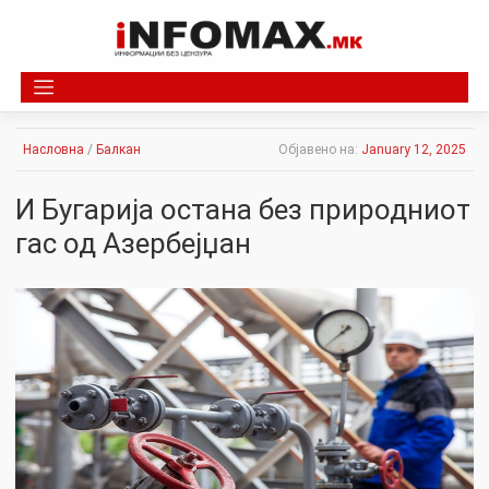
Skip
to
content
Насловна
/
Балкан
Објавено на:
January 12, 2025
И Бугарија остана без природниот
гас од Азербејџан