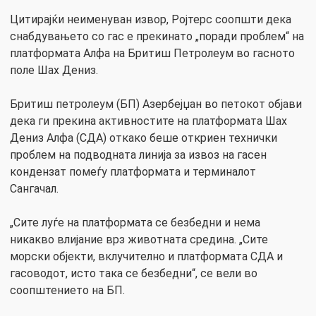
Цитирајќи неименуван извор, Ројтерс соопшти дека
снабдувањето со гас е прекинато „поради проблем“ на
платформата Алфа на Бритиш Петролеум во гасното
поле Шах Дениз.
Бритиш петролеум (БП) Азербејџан во петокот објави
дека ги прекина активностите на платформата Шах
Дениз Алфа (СДА) откако беше откриен технички
проблем на подводната линија за извоз на гасен
кондензат помеѓу платформата и терминалот
Сангачал.
„Сите луѓе на платформата се безбедни и нема
никакво влијание врз животната средина. „Сите
морски објекти, вклучително и платформата СДА и
гасоводот, исто така се безбедни“, се вели во
соопштението на БП.