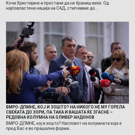
Кочи Христијане и престани да не браниш веќе. Од
најповластена нација на САД, стигнавме до…
ВМРО-ДПМНЕ, КОЈ И ЗОШТО? НА НИКОГО НЕ МУ ГОРЕЛА
СВЕЌАТА ДО ЗОРИ, ПА ТАКА И ВАШАТА ЌЕ ЗГАСНЕ –
РЕДОВНА КОЛУМНА НА ОЛИВЕР АНДОНОВ
ВМРО-ДПМНЕ, кој и зошто? Насловот на колумната која е
пред Вас е во прашална форма…