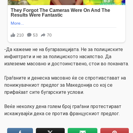
-Да кажеме не на бугаразицијата. Не за полициските
инфилтрати и не за полициското насилство. Да
излеземе масовно и достоинствено, стои во поканата.
Граѓаните и денеска масовно ќе се спротивстават на
понижувачкиот предлог за Македонија со кој се
прифаќаат сите бугарските услови.
Веќе неколку дена голем број граѓани протестираат
искажувајќи дека се против францускиот предлог.