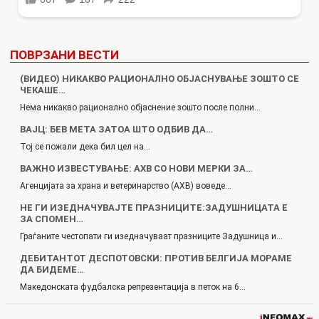
ПОВРЗАНИ ВЕСТИ
(ВИДЕО) НИКАКВО РАЦИОНАЛНО ОБЈАСНУВАЊЕ ЗОШТО СЕ
ЧЕКАШЕ…
Нема никакво рационално објаснение зошто после полни…
ВАЈЦ: БЕВ МЕТА ЗАТОА ШТО ОДБИВ ДА…
Тој се пожали дека бил цел на…
ВАЖНО ИЗВЕСТУВАЊЕ: АХВ СО НОВИ МЕРКИ ЗА…
Агенцијата за храна и ветеринарство (АХВ) воведе…
НЕ ГИ ИЗЕДНАЧУВАЈТЕ ПРАЗНИЦИТЕ:ЗАДУШНИЦАТА Е
ЗА СПОМЕН…
Граѓаните честопати ги изедначуваат празниците Задушница и…
ДЕБИТАНТОТ ДЕСПОТОВСКИ: ПРОТИВ БЕЛГИЈА МОРАМЕ
ДА БИДЕМЕ…
Македонската фудбалска репрезентација в петок на 6…