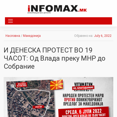
Skip
to
content
Насловна
/
Македонија
Објавено на:
July 6, 2022
И ДЕНЕСКА ПРОТЕСТ ВО 19
ЧАСОТ: Од Влада преку МНР до
Собрание