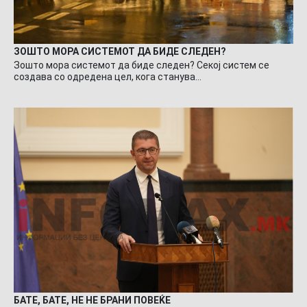
ЗОШТО МОРА СИСТЕМОТ ДА БИДЕ СЛЕДЕН?
Зошто мора системот да биде следен? Секој систем се
создава со одредена цел, кога станува…
БАТЕ, БАТЕ, НЕ НЕ БРАНИ ПОВЕЌЕ