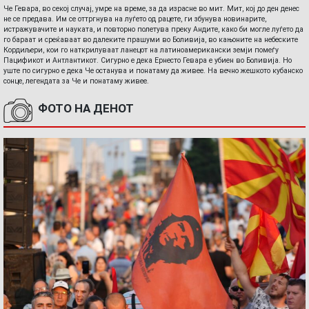
Че Гевара, во секој случај, умре на време, за да израсне во мит. Мит, кој до ден денес
не се предава. Им се оттргнува на луѓето од рацете, ги збунува новинарите,
истражувачите и науката, и повторно полетува преку Андите, како би могле луѓето да
го бараат и среќаваат во далеките прашуми во Боливија, во кањоните на небеските
Кордиљери, кои го наткрилуваат ланецот на латиноамерикански земји помеѓу
Пацификот и Антлантикот. Сигурно е дека Ернесто Гевара е убиен во Боливија. Но
уште по сигурно е дека Че останува и понатаму да живее. На вечно жешкото кубанско
сонце, легендата за Че и понатаму живее.
ФОТО НА ДЕНОТ