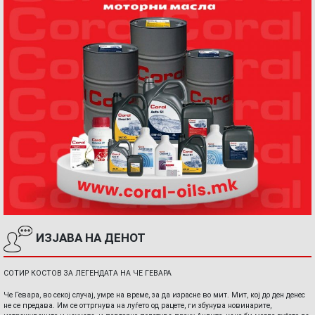
ИЗЈАВА НА ДЕНОТ
СОТИР КОСТОВ ЗА ЛЕГЕНДАТА НА ЧЕ ГЕВАРА
Че Гевара, во секој случај, умре на време, за да израсне во мит. Мит, кој до ден денес
не се предава. Им се оттргнува на луѓето од рацете, ги збунува новинарите,