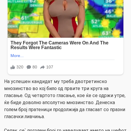
На успешен кандидат му треба двотретинско
мнозинство во кој било од првите три круга на
гласање. Од четвртото гласање, кое ќе се одржи утре,
ќе биде доволно апсолутно мнозинство. Денеска
голем број пратеници продолжија да гласаат со празни
гласачки ливчиња.
Сепак, се` поголем број го наведуваат името на шефот