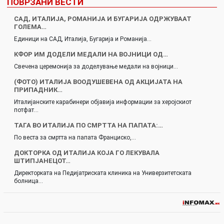
ПОВРЗАНИ ВЕСТИ
САД, ИТАЛИЈА, РОМАНИЈА И БУГАРИЈА ОДРЖУВААТ
ГОЛЕМА…
Единици на САД, Италија, Бугарија и Романија…
КФОР ИМ ДОДЕЛИ МЕДАЛИ НА ВОЈНИЦИ ОД…
Свечена церемонија за доделување медали на војници…
(ФОТО) ИТАЛИЈА ВООДУШЕВЕНА ОД АКЦИЈАТА НА
ПРИПАДНИК…
Италијанските карабинери објавија информации за херојскиот
потфат…
ТАГА ВО ИТАЛИЈА ПО СМРТТА НА ПАПАТА:…
По веста за смртта на папата Франциско,…
ДОКТОРКА ОД ИТАЛИЈА КОЈА ГО ЛЕКУВАЛА
ШТИПЈАНЕЦОТ…
Директорката на Педијатриската клиника на Универзитетската
болница…