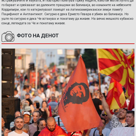
истражувачите и науката, и повторно полетува преку Андите, како би могле луѓето да
го бараат и среќаваат во далеките прашуми во Боливија, во кањоните на небеските
Кордиљери, кои го наткрилуваат ланецот на латиноамерикански земји помеѓу
Пацификот и Антлантикот. Сигурно е дека Ернесто Гевара е убиен во Боливија. Но
уште по сигурно е дека Че останува и понатаму да живее. На вечно жешкото кубанско
сонце, легендата за Че и понатаму живее.
ФОТО НА ДЕНОТ