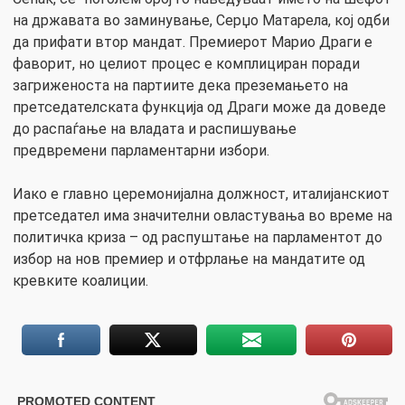
на државата во заминување, Серџо Матарела, кој одби
да прифати втор мандат. Премиерот Марио Драги е
фаворит, но целиот процес е комплициран поради
загриженоста на партиите дека преземањето на
претседателската функција од Драги може да доведе
до распаѓање на владата и распишување
предвремени парламентарни избори.
Иако е главно церемонијална должност, италијанскиот
претседател има значителни овластувања во време на
политичка криза – од распуштање на парламентот до
избор на нов премиер и отфрлање на мандатите од
кревките коалиции.