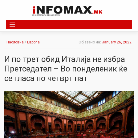
Skip
to
content
Насловна
/
Европа
Објавено на:
January 26, 2022
И по трет обид Италија не избра
Претседател – Во понделеник ќе
се гласа по четврт пат