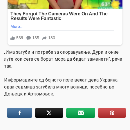
„Има загуби и потреба за опоравување. Дури и оние
луѓе кои сега се борат мора да бидат заменети“, рече
таа.
Информациите од бојното поле велат дека Украина
оваа седмица загубила многу војници, посебно во
Доњецк и Артјомовск.