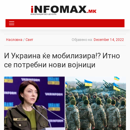
Skip
to
content
Насловна
/
Свет
Објавено на:
December 14, 2022
И Украина ќе мобилизира!? Итно
се потребни нови војници