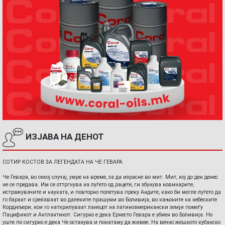
ИЗЈАВА НА ДЕНОТ
СОТИР КОСТОВ ЗА ЛЕГЕНДАТА НА ЧЕ ГЕВАРА
Че Гевара, во секој случај, умре на време, за да израсне во мит. Мит, кој до ден денес
не се предава. Им се оттргнува на луѓето од рацете, ги збунува новинарите,
истражувачите и науката, и повторно полетува преку Андите, како би могле луѓето да
го бараат и среќаваат во далеките прашуми во Боливија, во кањоните на небеските
Кордиљери, кои го наткрилуваат ланецот на латиноамерикански земји помеѓу
Пацификот и Антлантикот. Сигурно е дека Ернесто Гевара е убиен во Боливија. Но
уште по сигурно е дека Че останува и понатаму да живее. На вечно жешкото кубанско