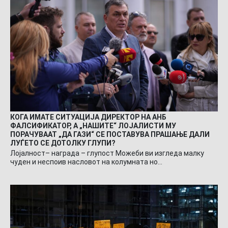
КОГА ИМАТЕ СИТУАЦИЈА ДИРЕКТОР НА АНБ
ФАЛСИФИКАТОР, А „НАШИТЕ“ ЛОЈАЛИСТИ МУ
ПОРАЧУВААТ „ДА ГАЗИ“ СЕ ПОСТАВУВА ПРАШАЊЕ ДАЛИ
ЛУЃЕТО СЕ ДОТОЛКУ ГЛУПИ?
Лојалност– награда – глупост Можеби ви изгледа малку
чуден и неспоив насловот на колумната но…