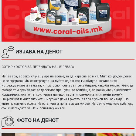
ИЗЈАВА НА ДЕНОТ
СОТИР КОСТОВ ЗА ЛЕГЕНДАТА НА ЧЕ ГЕВАРА
Че Гевара, во секој случај, умре на време, за да израсне во мит. Мит, кој до ден денес
не се предава. Им се оттргнува на луѓето од рацете, ги збунува новинарите,
истражувачите и науката, и повторно полетува преку Андите, како би могле луѓето да
го бараат и среќаваат во далеките прашуми во Боливија, во кањоните на небеските
Кордиљери, кои го наткрилуваат ланецот на латиноамерикански земји помеѓу
Пацификот и Антлантикот. Сигурно е дека Ернесто Гевара е убиен во Боливија. Но
уште по сигурно е дека Че останува и понатаму да живее. На вечно жешкото кубанско
сонце, легендата за Че и понатаму живее.
ФОТО НА ДЕНОТ