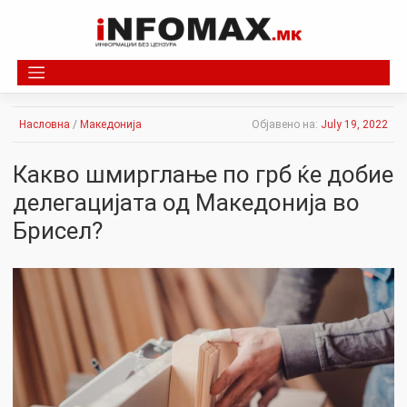
Skip
to
content
Насловна
/
Македонија
Објавено на:
July 19, 2022
Какво шмирглање по грб ќе добие
делегацијата од Македонија во
Брисел?