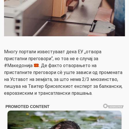
Многу портали известуваат дека ЕУ „отвора
пристапни преговори“, но тоа не е случај за
#Македонија
. Де факто отворањето на
пристапните преговори сè уште зависи од промената
на Уставот на земјата, за што нема 2/3 мнозинство,
пишува на Твитер бриселскиот експерт за балкански,
евроазиским и трансатлански прашања.