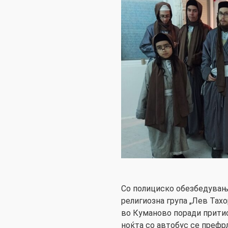
Со полициско обезбедување
религиозна група „Лев Тахо
во Куманово поради притисо
ноќта со автобус се префрл