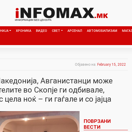
НИЈА
ХРОНИКА
ВИДЕО
СВЕТ
АРСЕНАЛ
АВТОМОБИЛИЗАМ
МАГА
Објавено на:
February 15, 2022
Македонија, Авганистанци може
телите во Скопје ги одбивале,
 цела ноќ – ги гаѓале и со јајца
ПОВРЗАНИ
ВЕСТИ