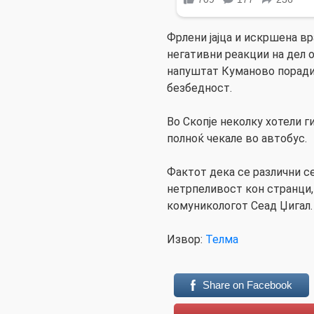
Фрлени јајца и искршена вра
негативни реакции на дел о
напуштат Куманово поради
безбедност.
Во Скопје неколку хотели ги
полноќ чекале во автобус.
Фактот дека се различни се
нетрпеливост кон странци, 
комуникологот Сеад Џигал.
Извор:
Телма
Share on Facebook