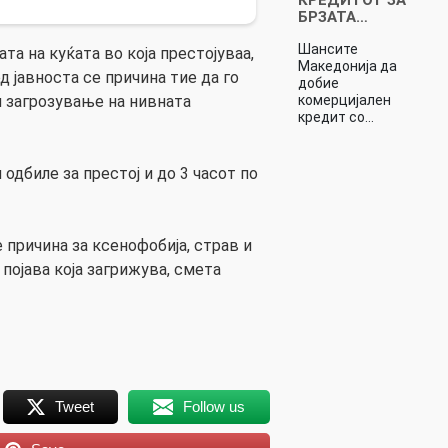
БРЗАТА…
Шансите
та на куќата во која престојуваа,
Македонија да
д јавноста се причина тие да го
добие
комерцијален
 загрозување на нивната
кредит со…
 одбиле за престој и до 3 часот по
 причина за ксенофобија, страв и
појава која загрижува, смета
Tweet
Follow us