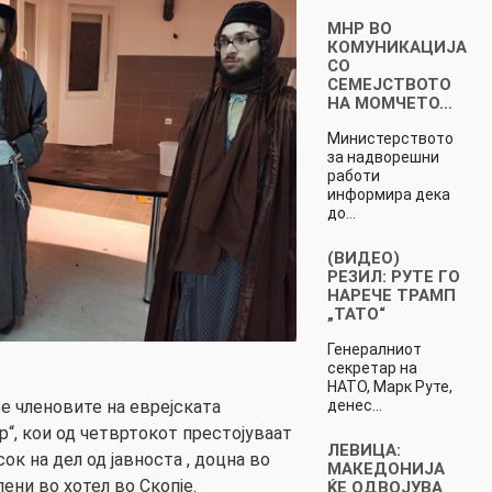
МНР ВО
КОМУНИКАЦИЈА
СО
СЕМЕЈСТВОТО
НА МОМЧЕТО…
Министерството
за надворешни
работи
информира дека
до…
(ВИДЕО)
РЕЗИЛ: РУТЕ ГО
НАРЕЧЕ ТРАМП
„ТАТО“
Генералниот
секретар на
НАТО, Марк Руте,
денес…
 членовите на еврејската
р“, кои од четвртокот престојуваат
ЛЕВИЦА:
к на дел од јавноста , доцна во
МАКЕДОНИЈА
ени во хотел во Скопје.
ЌЕ ОДВОЈУВА