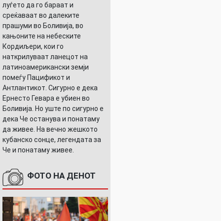
луѓето да го бараат и
среќаваат во далеките
прашуми во Боливија, во
кањоните на небеските
Кордиљери, кои го
наткрилуваат ланецот на
латиноамерикански земји
помеѓу Пацификот и
Антлантикот. Сигурно е дека
Ернесто Гевара е убиен во
Боливија. Но уште по сигурно е
дека Че останува и понатаму
да живее. На вечно жешкото
кубанско сонце, легендата за
Че и понатаму живее.
ФОТО НА ДЕНОТ