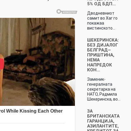
5% ОД БДП…
Дводневниот
самит во Хаг го
покажаа
вистинското…
ШЕКЕРИНСКА:
БЕЗ ДИЈАЛОГ
БЕЛГРАД–
ПРИШТИНА,
НЕМА
НАПРЕДОК
КОН…
Заменик-
генералната
секретарка на
НАТО, Радмила
Шекеринска, во…
ЗА
БРИТАНСКАТА
ГАРАНЦИЈА,
АЗИЛАНТИТЕ,
КРЕДИТОТ ЗА