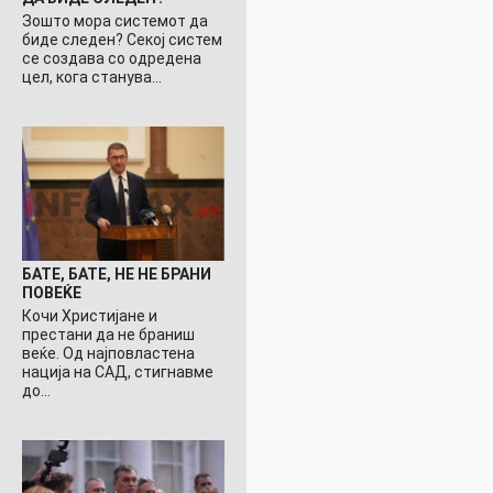
Зошто мора системот да
биде следен? Секој систем
се создава со одредена
цел, кога станува…
БАТЕ, БАТЕ, НЕ НЕ БРАНИ
ПОВЕЌЕ
Кочи Христијане и
престани да не браниш
веќе. Од најповластена
нација на САД, стигнавме
до…