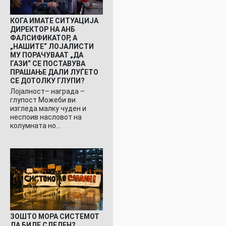
КОГА ИМАТЕ СИТУАЦИЈА
ДИРЕКТОР НА АНБ
ФАЛСИФИКАТОР, А
„НАШИТЕ“ ЛОЈАЛИСТИ
МУ ПОРАЧУВААТ „ДА
ГАЗИ“ СЕ ПОСТАВУВА
ПРАШАЊЕ ДАЛИ ЛУЃЕТО
СЕ ДОТОЛКУ ГЛУПИ?
Лојалност– награда –
глупост Можеби ви
изгледа малку чуден и
неспоив насловот на
колумната но…
ЗОШТО МОРА СИСТЕМОТ
ДА БИДЕ СЛЕДЕН?