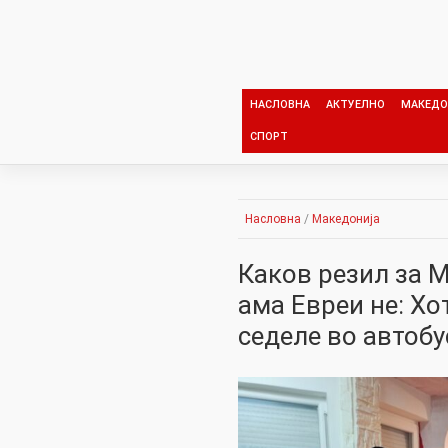
Skip
to
content
НАСЛОВНА
АКТУЕЛНО
МАКЕДО
СПОРТ
Насловна
/
Македонија
Каков резил за 
ама Евреи не: Хо
седеле во автобус