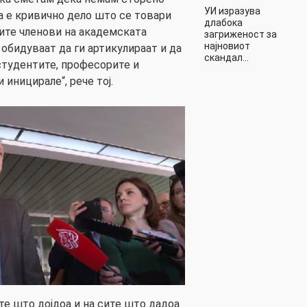
УИ изразува
а е кривично дело што се товари
длабока
сите членови на академската
загриженост за
најновиот
обидуваат да ги артикулираат и да
скандал…
студентите, професорите и
 иницирале“, рече тој.
ите што дојдоа и на сите што дадоа