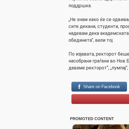
поддршка.
„Не знам како ќе се одвива
сите декани, студенти, пр
надевам дека академската 
обединета“, вели тој.
По изјавата, ректорот беш
насобрани граѓани во Нов Б
даваме ректорот“, „пумпај“, 
Share on Facebook