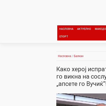
Skip
to
content
НАСЛОВНА
АКТУЕЛНО
МАКЕДО
СПОРТ
Насловна
/
Балкан
Како херој испра
го викна на сос
„апсете го Вучиќ“