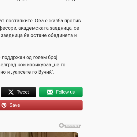
ат постапките. Ова е жалба против
офесори, академската заедница, се
заедница ќе остане обединета и
е поддржан од голем број
елград кои извикуваа „не го
но и „уапсете го Вучиќ“.
Tweet
Follow us
Save