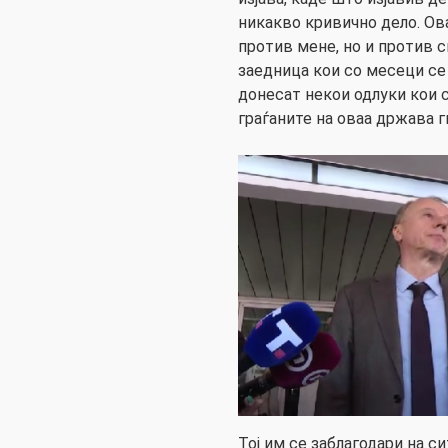
никакво кривично дело. Ов
против мене, но и против 
заедница кои со месеци се 
донесат некои одлуки кои 
граѓаните на оваа држава ги
Тој им се заблагодари на с