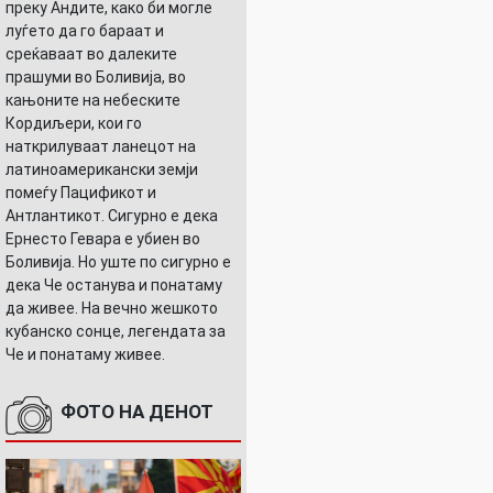
преку Андите, како би могле
луѓето да го бараат и
среќаваат во далеките
прашуми во Боливија, во
кањоните на небеските
Кордиљери, кои го
наткрилуваат ланецот на
латиноамерикански земји
помеѓу Пацификот и
Антлантикот. Сигурно е дека
Ернесто Гевара е убиен во
Боливија. Но уште по сигурно е
дека Че останува и понатаму
да живее. На вечно жешкото
кубанско сонце, легендата за
Че и понатаму живее.
ФОТО НА ДЕНОТ