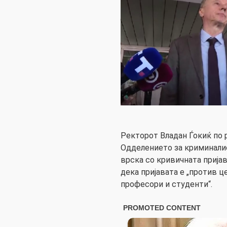
Ректорот Владан Ѓокиќ по 
Одделението за криминалис
врска со кривичната пријав
дека пријавата е „против ц
професори и студенти“.