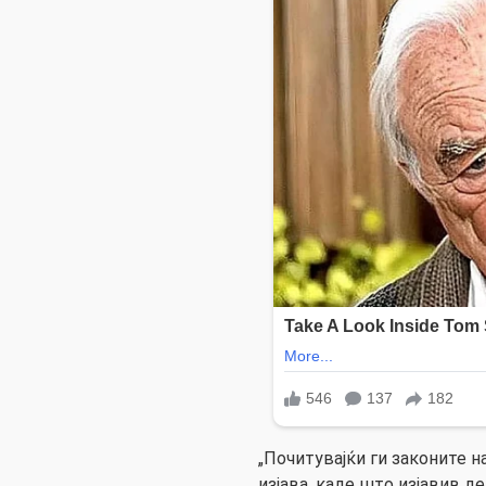
„Почитувајќи ги законите н
изјава, каде што изјавив 