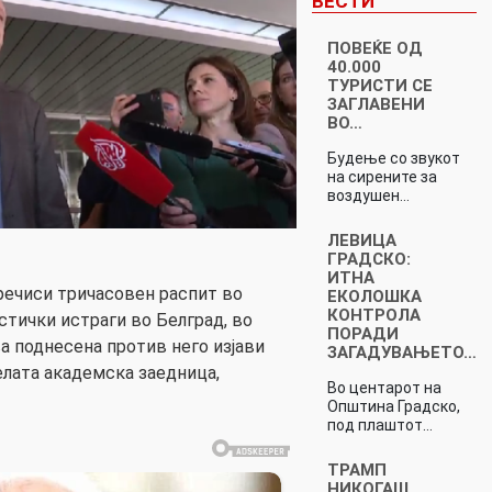
ВЕСТИ
ПОВЕЌЕ ОД
40.000
ТУРИСТИ СЕ
ЗАГЛАВЕНИ
ВО…
Будење со звукот
на сирените за
воздушен…
ЛЕВИЦА
ГРАДСКО:
ИТНА
речиси тричасовен распит во
ЕКОЛОШКА
КОНТРОЛА
тички истраги во Белград, во
ПОРАДИ
а поднесена против него изјави
ЗАГАДУВАЊЕТО…
елата академска заедница,
Во центарот на
Општина Градско,
под плаштот…
ТРАМП
НИКОГАШ