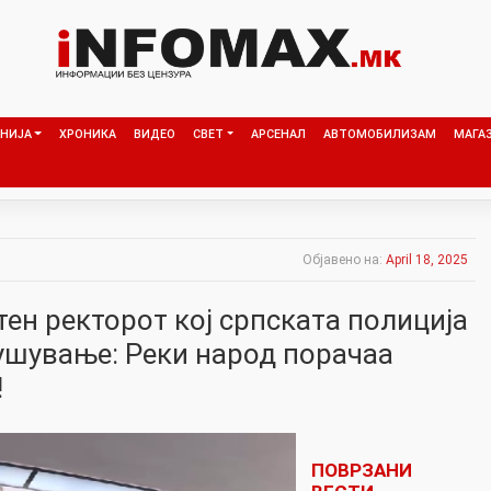
НИЈА
ХРОНИКА
ВИДЕО
СВЕТ
АРСЕНАЛ
АВТОМОБИЛИЗАМ
МАГА
Објавено на:
April 18, 2025
тен ректорот кој српската полиција
лушување: Реки народ порачаа
!
ПОВРЗАНИ