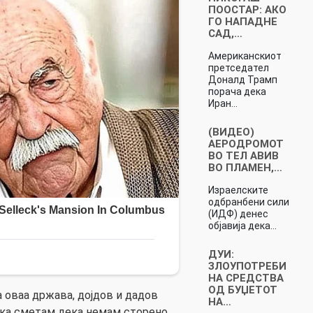
ПООСТАР: АКО
ГО НАПАДНЕ
САД,…
Американскиот
претседател
Доналд Трамп
порача дека
Иран…
(ВИДЕО)
АЕРОДРОМОТ
ВО ТЕЛ АВИВ
ВО ПЛАМЕН,…
Израелските
одбранбени сили
(ИДФ) денес
објавија дека…
ДУИ:
ЗЛОУПОТРЕБИ
НА СРЕДСТВА
ОД БУЏЕТОТ
а оваа држава, дојдов и дадов
НА…
дека сметам дека немам сторено