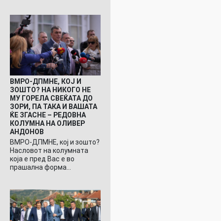
ВМРО-ДПМНЕ, КОЈ И
ЗОШТО? НА НИКОГО НЕ
МУ ГОРЕЛА СВЕЌАТА ДО
ЗОРИ, ПА ТАКА И ВАШАТА
ЌЕ ЗГАСНЕ – РЕДОВНА
КОЛУМНА НА ОЛИВЕР
АНДОНОВ
ВМРО-ДПМНЕ, кој и зошто?
Насловот на колумната
која е пред Вас е во
прашална форма…