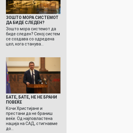
ЗОШТО МОРА СИСТЕМОТ
ДА БИДЕ СЛЕДЕН?
Зошто мора системот да
биде следен? Секој систем
се создава со одредена
цел, кога станува…
БАТЕ, БАТЕ, НЕ НЕ БРАНИ
ПОВЕЌЕ
Кочи Христијане и
престани да не браниш
веќе. Од најповластена
нација на САД, стигнавме
до…