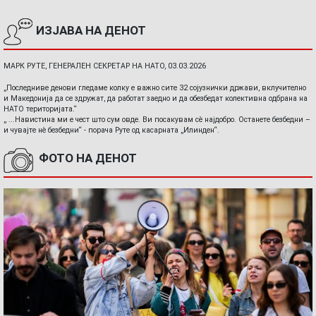
ИЗЈАВА НА ДЕНОТ
МАРК РУТЕ, ГЕНЕРАЛЕН СЕКРЕТАР НА НАТО, 03.03.2026
„Последниве денови гледаме колку е важно сите 32 сојузнички држави, вклучително
и Македонија да се здружат, да работат заедно и да обезбедат колективна одбрана на
НАТО територијата.“
„ ...Навистина ми е чест што сум овде. Ви посакувам сè најдобро. Останете безбедни –
и чувајте нè безбедни“ - порача Руте од касарната „Илинден“.
ФОТО НА ДЕНОТ