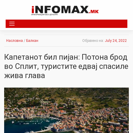
Skip
to
content
Насловна
/
Балкан
Објавено на:
July 24, 2022
Капетанот бил пијан: Потона брод
во Сплит, туристите едвај спасиле
жива глава