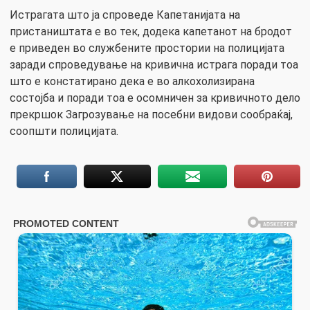
Истрагата што ја спроведе Капетанијата на
пристаништата е во тек, додека капетанот на бродот
е приведен во службените простории на полицијата
заради спроведување на кривична истрага поради тоа
што е констатирано дека е во алкохолизирана
состојба и поради тоа е осомничен за кривичното дело
прекршок Загрозување на посебни видови сообраќај,
соопшти полицијата.