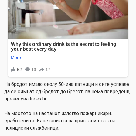
На бродот имало околу 50-ина патници и сите успеале
да се симнат од бродот до брегот, па нема повредени,
пренесува Index.hr.
На местото на настанот излегле пожарникари,
вработени во Капетанијата на пристаништата и
полициски службеници.