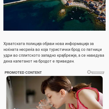
Хрватската полиција објави нова информација за
ноќната несреќа во која туристички брод со патници
удри во сплитското западно крајбрежје, а се наведува
дека капетанот на бродот е приведен.