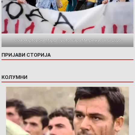
Осмомартовски Марш / Фото: Сара Митрички, 08.03.2026
ПРИЈАВИ СТОРИЈА
КОЛУМНИ