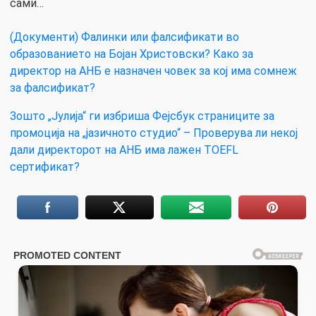
сами…
(Документи) Фалинки или фалсификати во
образованието на Бојан Христовски? Како за
директор на АНБ е назначен човек за кој има сомнеж
за фалсификат?
Зошто „Јулија“ ги избриша Фејсбук страниците за
промоција на „јазичното студио“ – Проверува ли некој
дали директорот на АНБ има лажен TOEFL
сертификат?