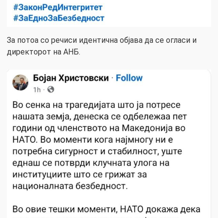
За потоа со речиси идентична објава да се огласи и
директорот на АНБ.