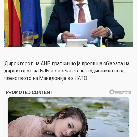
Директорот на АНБ праткично ја препиша објавата на
директорот на БЈБ во врска со петгодишнината од
членството на Македонија во НАТО.