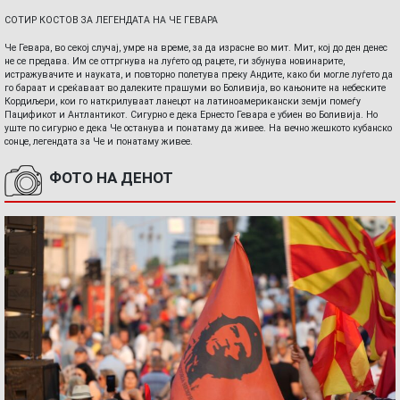
СОТИР КОСТОВ ЗА ЛЕГЕНДАТА НА ЧЕ ГЕВАРА
Че Гевара, во секој случај, умре на време, за да израсне во мит. Мит, кој до ден денес
не се предава. Им се оттргнува на луѓето од рацете, ги збунува новинарите,
истражувачите и науката, и повторно полетува преку Андите, како би могле луѓето да
го бараат и среќаваат во далеките прашуми во Боливија, во кањоните на небеските
Кордиљери, кои го наткрилуваат ланецот на латиноамерикански земји помеѓу
Пацификот и Антлантикот. Сигурно е дека Ернесто Гевара е убиен во Боливија. Но
уште по сигурно е дека Че останува и понатаму да живее. На вечно жешкото кубанско
сонце, легендата за Че и понатаму живее.
ФОТО НА ДЕНОТ