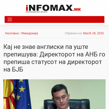
Skip
to
content
Насловна
/
Македонија
Објавено на:
March 28, 2025
Кај не знае англиски па уште
препишува: Директорот на АНБ го
препиша статусот на директорот
на БЈБ