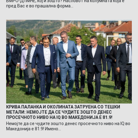
ВМРО-ДПМНЕ, кој и зошто? Насловот на колумната која е
пред Вас е во прашална форма…
КРИВА ПАЛАНКА И ОКОЛИНАТА ЗАТРУЕНА СО ТЕШКИ
МЕТАЛИ: НЕМОЈТЕ ДА СЕ ЧУДИТЕ ЗОШТО ДЕНЕС
ПРОСЕЧНОТО НИВО НА IQ ВО МАКЕДОНИЈА Е 81.9!
Немојте да се чудите зошто денес просечното ниво на IQ во
Македонија е 81.9! Имено…