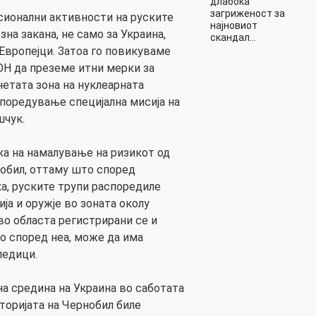
длабока
загриженост за
сионални активности на руските
најновиот
на закана, не само за Украина,
скандал…
Европејци. Затоа го повикуваме
ОН да преземе итни мерки за
нетата зона на нуклеарната
споредување специјална мисија на
шчук.
ка на намалување на ризикот од
обил, оттаму што според
а, руските трупи распоредиле
ја и оружје во зоната околу
во областа регистрирани се и
о според неа, може да има
ледици.
а средина на Украина во саботата
оријата на Чернобил биле