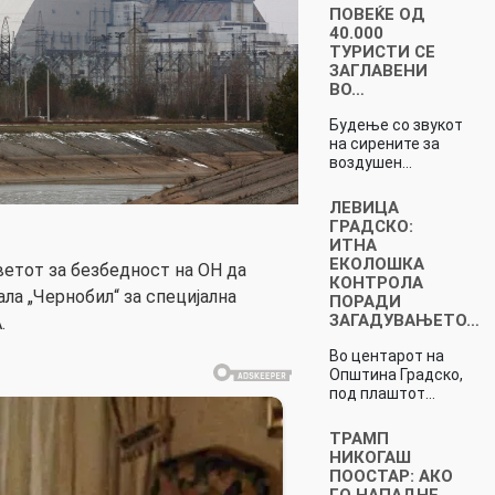
ПОВЕЌЕ ОД
40.000
ТУРИСТИ СЕ
ЗАГЛАВЕНИ
ВО…
Будење со звукот
на сирените за
воздушен…
ЛЕВИЦА
ГРАДСКО:
ИТНА
ЕКОЛОШКА
ветот за безбедност на ОН да
КОНТРОЛА
ла „Чернобил“ за специјална
ПОРАДИ
ЗАГАДУВАЊЕТО…
.
Во центарот на
Општина Градско,
под плаштот…
ТРАМП
НИКОГАШ
ПООСТАР: АКО
ГО НАПАДНЕ