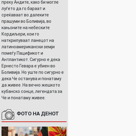
преку Андите, како би могле
луѓето да го бараат и
среќаваат во далеките
прашуми во Боливија, во
кањоните на небеските
Кордиљери, кои го
наткрилуваат ланецот на
латиноамерикански земји
помеѓу Пацификот и
Антлантикот. Сигурно е дека
Ернесто Гевара е убиен во
Боливија. Но уште по сигурно е
дека Че останува и понатаму
да живее. На вечно жешкото
кубанско сонце, легендата за
Че и понатаму живее.
ФОТО НА ДЕНОТ