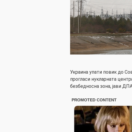
Украина упати повик до Со
прогласи нукларната центра
безбедносна зона, јави ДПА