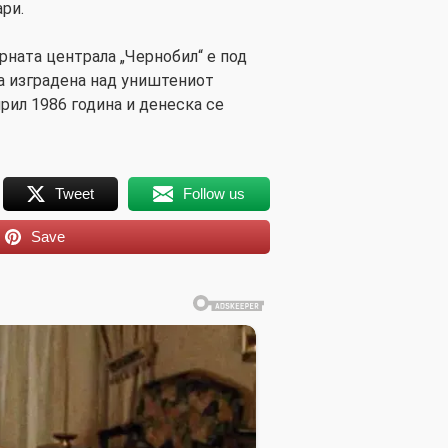
ри.
рната централа „Чернобил“ е под
та изградена над уништениот
рил 1986 година и денеска се
Tweet
Follow us
Save