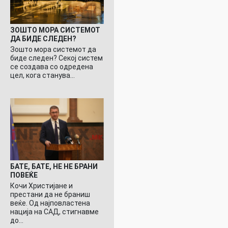
ЗОШТО МОРА СИСТЕМОТ
ДА БИДЕ СЛЕДЕН?
Зошто мора системот да
биде следен? Секој систем
се создава со одредена
цел, кога станува…
БАТЕ, БАТЕ, НЕ НЕ БРАНИ
ПОВЕЌЕ
Кочи Христијане и
престани да не браниш
веќе. Од најповластена
нација на САД, стигнавме
до…