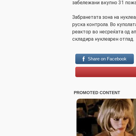
забележани вкупно 31 пожа
Забранетата зона на нуклеа
руска контрола. Во купола
реактор во несреќата од ап
складира нуклеарен отпад.
Share on Facebook