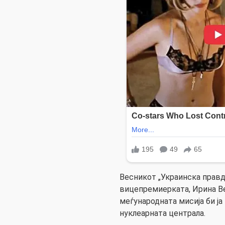
Весникот „Украинска правда
вицепремиерката, Ирина Ве
меѓународната мисија би ја
нуклеарната централа.