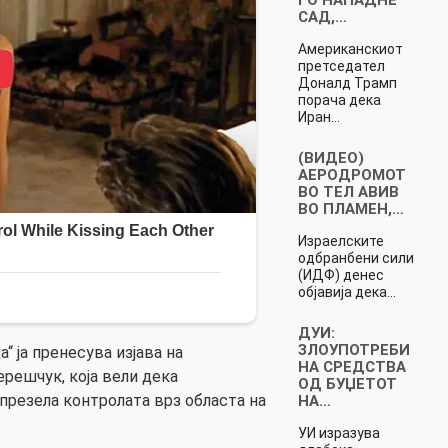
САД,…
Американскиот
претседател
Доналд Трамп
порача дека
Иран…
(ВИДЕО)
АЕРОДРОМОТ
ВО ТЕЛ АВИВ
ВО ПЛАМЕН,…
Израелските
одбранбени сили
(ИДФ) денес
објавија дека…
ДУИ:
ЗЛОУПОТРЕБИ
“ ја пренесува изјава на
НА СРЕДСТВА
решчук, која вели дека
ОД БУЏЕТОТ
 презела контролата врз областа на
НА…
УИ изразува