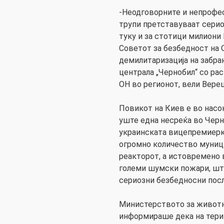
-Неодговорните и непрофе
трупи претставуваат сериоз
туку и за стотици милиони 
Советот за безбедност на 
демилитаризација на забра
централа „Чернобил“ со ра
ОН во регионот, вели Вере
Повикот на Киев е во насо
уште една несреќа во Черн
украинската вицепремиерк
огромно количество муници
реакторот, а истовремено 
големи шумски пожари, шт
сериозни безбедносни пос
Министерството за животн
информираше дека на терит