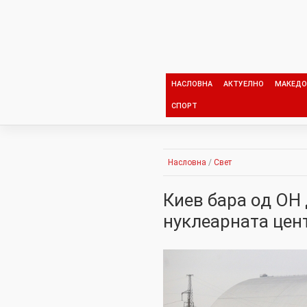
Skip
to
content
НАСЛОВНА
АКТУЕЛНО
МАКЕДО
СПОРТ
Насловна
/
Свет
Киев бара од ОН 
нуклеарната цен