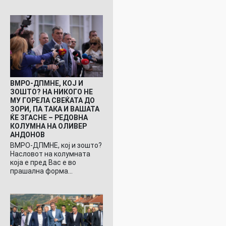
ВМРО-ДПМНЕ, КОЈ И
ЗОШТО? НА НИКОГО НЕ
МУ ГОРЕЛА СВЕЌАТА ДО
ЗОРИ, ПА ТАКА И ВАШАТА
ЌЕ ЗГАСНЕ – РЕДОВНА
КОЛУМНА НА ОЛИВЕР
АНДОНОВ
ВМРО-ДПМНЕ, кој и зошто?
Насловот на колумната
која е пред Вас е во
прашална форма…