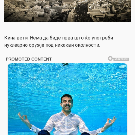
Кина вети: Нема да биде прва што ќе употреби
нуклеарно оружје под никакви околности.