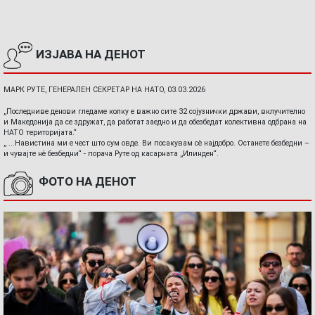
ИЗЈАВА НА ДЕНОТ
МАРК РУТЕ, ГЕНЕРАЛЕН СЕКРЕТАР НА НАТО, 03.03.2026
„Последниве денови гледаме колку е важно сите 32 сојузнички држави, вклучително
и Македонија да се здружат, да работат заедно и да обезбедат колективна одбрана на
НАТО територијата.“
„ ...Навистина ми е чест што сум овде. Ви посакувам сè најдобро. Останете безбедни –
и чувајте нè безбедни“ - порача Руте од касарната „Илинден“.
ФОТО НА ДЕНОТ