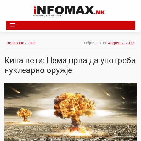
Skip
to
content
Насловна
/
Свет
Објавено на:
August 2, 2022
Кина вети: Нема прва да употреби
нуклеарно оружје