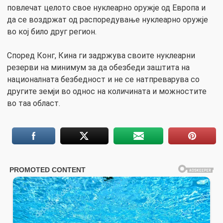
повлечат целото свое нуклеарно оружје од Европа и
да се воздржат од распоредување нуклеарно оружје
во кој било друг регион.
Според Конг, Кина ги задржува своите нуклеарни
резерви на минимум за да обезбеди заштита на
националната безбедност и не се натпреварува со
другите земји во однос на количината и можностите
во таа област.