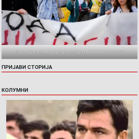
Осмомартовски Марш / Фото: Сара Митрички, 08.03.2026
ПРИЈАВИ СТОРИЈА
КОЛУМНИ