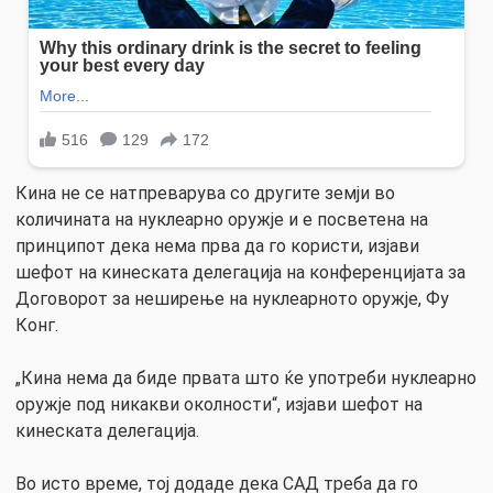
Кина не се натпреварува со другите земји во
количината на нуклеарно оружје и е посветена на
принципот дека нема прва да го користи, изјави
шефот на кинеската делегација на конференцијата за
Договорот за неширење на нуклеарното оружје, Фу
Конг.
„Кина нема да биде првата што ќе употреби нуклеарно
оружје под никакви околности“, изјави шефот на
кинеската делегација.
Во исто време, тој додаде дека САД треба да го