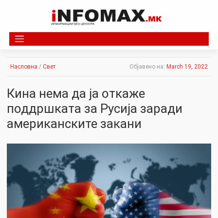
Skip
to
content
Насловна
/
Свет
Објавено на:
March 19, 2022
Кина нема да ја откаже
поддршката за Русија заради
американските закани