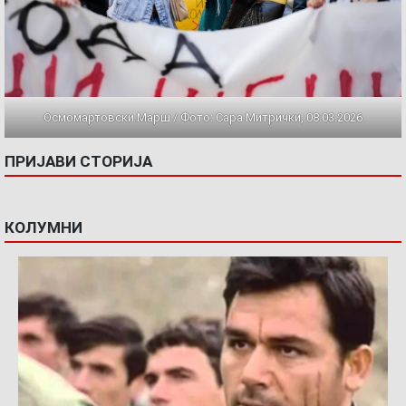
Осмомартовски Марш / Фото: Сара Митрички, 08.03.2026
ПРИЈАВИ СТОРИЈА
КОЛУМНИ