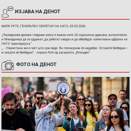
ИЗЈАВА НА ДЕНОТ
МАРК РУТЕ, ГЕНЕРАЛЕН СЕКРЕТАР НА НАТО, 03.03.2026
„Последниве денови гледаме колку е важно сите 32 сојузнички држави, вклучително
и Македонија да се здружат, да работат заедно и да обезбедат колективна одбрана на
НАТО територијата.“
„ ...Навистина ми е чест што сум овде. Ви посакувам сè најдобро. Останете безбедни –
и чувајте нè безбедни“ - порача Руте од касарната „Илинден“.
ФОТО НА ДЕНОТ