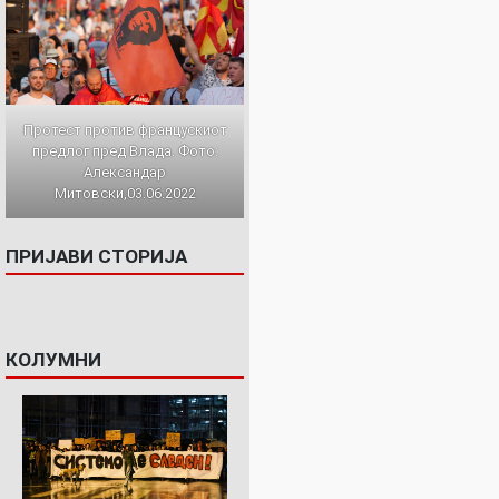
Протест против францускиот
предлог пред Влада. Фото:
Александар
Митовски,03.06.2022
ПРИЈАВИ СТОРИЈА
КОЛУМНИ