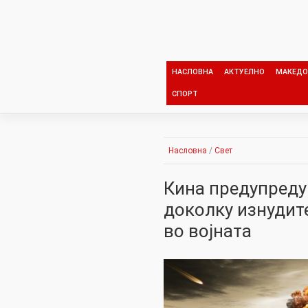
Skip
to
content
НАСЛОВНА
АКТУЕЛНО
МАКЕДО
СПОРТ
Насловна
/
Свет
Кина предупреду
доколку изнудит
во војната