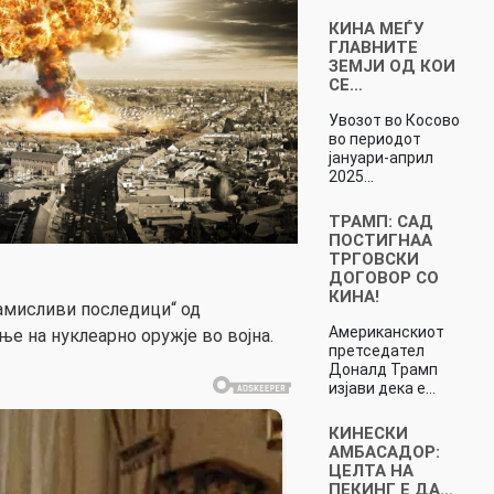
КИНА МЕЃУ
ГЛАВНИТЕ
ЗЕМЈИ ОД КОИ
СЕ…
Увозот во Косово
во периодот
јануари-април
2025…
ТРАМП: САД
ПОСТИГНАА
ТРГОВСКИ
ДОГОВОР СО
КИНА!
амисливи последици“ од
Американскиот
е на нуклеарно оружје во војна.
претседател
Доналд Трамп
изјави дека е…
КИНЕСКИ
АМБАСАДОР:
ЦЕЛТА НА
ПЕКИНГ Е ДА…