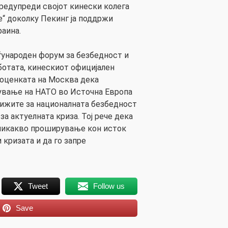
предупреди својот кинески колега
е“ доколку Пекинг ја поддржи
раина.
ѓународен форум за безбедност и
ботата, кинескиот официјален
 оценката на Москва дека
вање на НАТО во Источна Европа
рижите за националната безбедност
 за актуелната криза. Тој рече дека
 никакво проширување кон исток
кризата и да го запре
Tweet
Follow us
Save