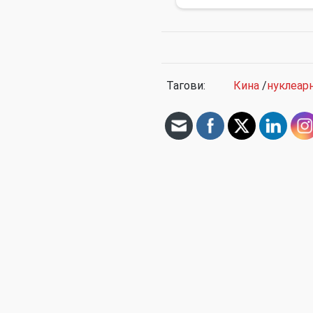
Тагови:
Кина
/
нуклеарн