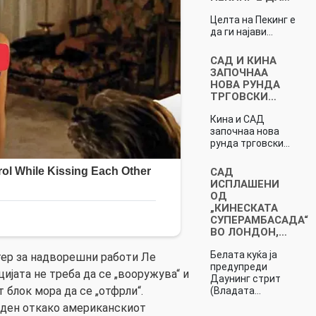
Целта на Пекинг е
да ги најави…
САД И КИНА
ЗАПОЧНАА
НОВА РУНДА
ТРГОВСКИ…
Кина и САД
започнаа нова
рунда трговски…
САД
ИСПЛАШЕНИ
ОД
„КИНЕСКАТА
СУПЕРАМБАСАДА“
ВО ЛОНДОН,…
Белата куќа ја
ер за надворешни работи Ле
предупреди
цијата не треба да се „вооружува“ и
Даунинг стрит
 блок мора да се „отфрли“.
(Владата…
 ден откако американскиот