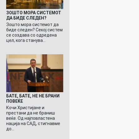
ЗОШТО МОРА СИСТЕМОТ
ДА БИДЕ СЛЕДЕН?
Зошто мора системот да
биде следен? Секој систем
се создава со одредена
цел, кога станува…
БАТЕ, БАТЕ, НЕ НЕ БРАНИ
ПОВЕЌЕ
Кочи Христијане и
престани да не браниш
веќе. Од најповластена
нација на САД, стигнавме
до…