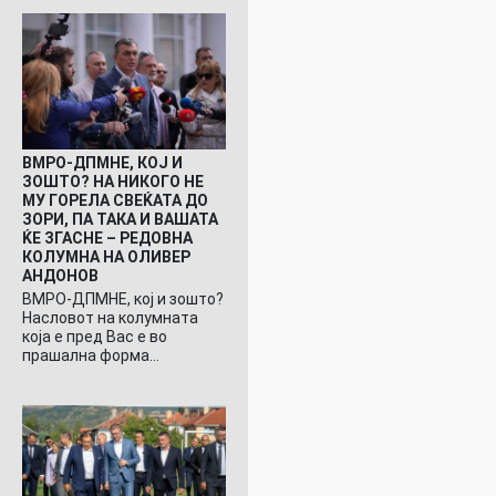
ВМРО-ДПМНЕ, КОЈ И
ЗОШТО? НА НИКОГО НЕ
МУ ГОРЕЛА СВЕЌАТА ДО
ЗОРИ, ПА ТАКА И ВАШАТА
ЌЕ ЗГАСНЕ – РЕДОВНА
КОЛУМНА НА ОЛИВЕР
АНДОНОВ
ВМРО-ДПМНЕ, кој и зошто?
Насловот на колумната
која е пред Вас е во
прашална форма…