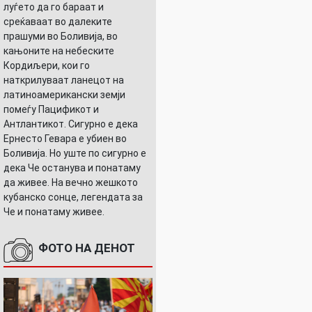
луѓето да го бараат и
среќаваат во далеките
прашуми во Боливија, во
кањоните на небеските
Кордиљери, кои го
наткрилуваат ланецот на
латиноамерикански земји
помеѓу Пацификот и
Антлантикот. Сигурно е дека
Ернесто Гевара е убиен во
Боливија. Но уште по сигурно е
дека Че останува и понатаму
да живее. На вечно жешкото
кубанско сонце, легендата за
Че и понатаму живее.
ФОТО НА ДЕНОТ