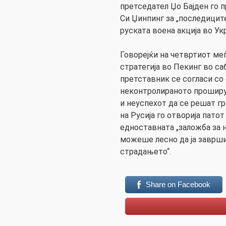
претседател Џо Бајден го 
Си Џинпинг за „последицит
руската воена акција во Ук
Говорејќи на четвртиот ме
стратегија во Пекинг во са
претставник се согласи со
неконтролираното проширу
и неуспехот да се решат г
на Русија го отворија патот
едноставната „заложба за
можеше лесно да ја заврши 
страдањето“.
Share on Facebook