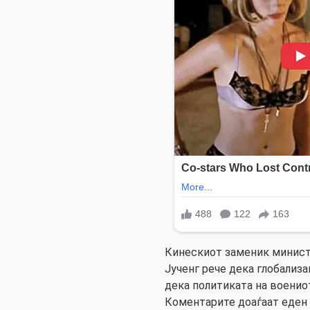
Кинескиот заменик минист
Јученг рече дека глобализа
дека политиката на воениот
Коментарите доаѓаат еден