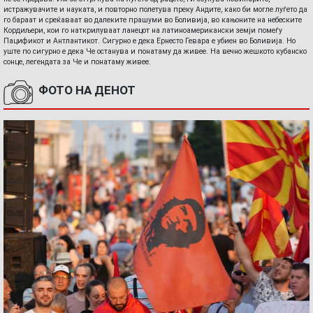
истражувачите и науката, и повторно полетува преку Андите, како би могле луѓето да
го бараат и среќаваат во далеките прашуми во Боливија, во кањоните на небеските
Кордиљери, кои го наткрилуваат ланецот на латиноамерикански земји помеѓу
Пацификот и Антлантикот. Сигурно е дека Ернесто Гевара е убиен во Боливија. Но
уште по сигурно е дека Че останува и понатаму да живее. На вечно жешкото кубанско
сонце, легендата за Че и понатаму живее.
ФОТО НА ДЕНОТ