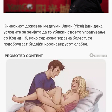
Кинескиот државен медиуми Јикаи (Yicai) јави дека
условите за земјата да го ублажи своето управување
со Ковид-19, како сериозна заразна болест, се
подобруваат бидејќи коронавирусот слабее.