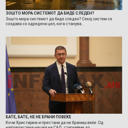
ЗОШТО МОРА СИСТЕМОТ ДА БИДЕ СЛЕДЕН?
Зошто мора системот да биде следен? Секој систем се
создава со одредена цел, кога станува…
БАТЕ, БАТЕ, НЕ НЕ БРАНИ ПОВЕЌЕ
Кочи Христијане и престани да не браниш веќе. Од
најповластена нација на САД, стигнавме до…