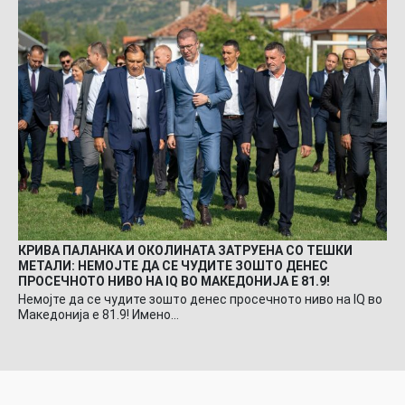
КРИВА ПАЛАНКА И ОКОЛИНАТА ЗАТРУЕНА СО ТЕШКИ
МЕТАЛИ: НЕМОЈТЕ ДА СЕ ЧУДИТЕ ЗОШТО ДЕНЕС
ПРОСЕЧНОТО НИВО НА IQ ВО МАКЕДОНИЈА Е 81.9!
Немојте да се чудите зошто денес просечното ниво на IQ во
Македонија е 81.9! Имено…