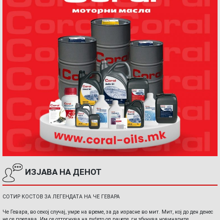
ИЗЈАВА НА ДЕНОТ
СОТИР КОСТОВ ЗА ЛЕГЕНДАТА НА ЧЕ ГЕВАРА
Че Гевара, во секој случај, умре на време, за да израсне во мит. Мит, кој до ден денес
не се предава. Им се оттргнува на луѓето од рацете, ги збунува новинарите,