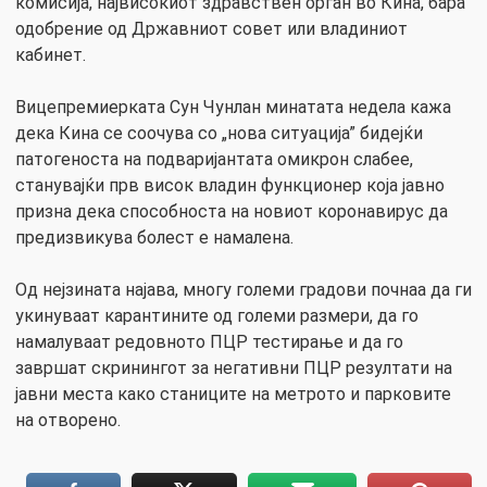
комисија, највисокиот здравствен орган во Кина, бара
одобрение од Државниот совет или владиниот
кабинет.
Вицепремиерката Сун Чунлан минатата недела кажа
дека Кина се соочува со „нова ситуација” бидејќи
патогеноста на подваријантата омикрон слабее,
станувајќи прв висок владин функционер која јавно
призна дека способноста на новиот коронавирус да
предизвикува болест е намалена.
Од нејзината најава, многу големи градови почнаа да ги
укинуваат карантините од големи размери, да го
намалуваат редовното ПЦР тестирање и да го
завршат скринингот за негативни ПЦР резултати на
јавни места како станиците на метрото и парковите
на отворено.