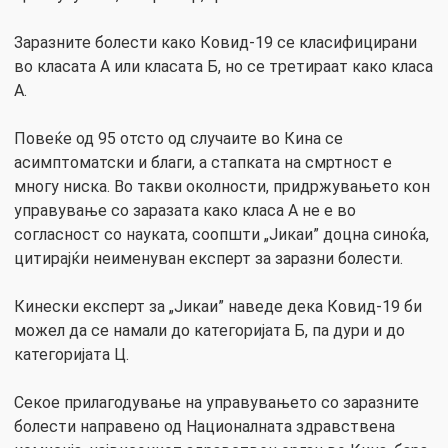
Заразните болести како Ковид-19 се класифицирани
во класата А или класата Б, но се третираат како класа
А.
Повеќе од 95 отсто од случаите во Кина се
асимптоматски и благи, а стапката на смртност е
многу ниска. Во такви околности, придржувањето кон
управување со заразата како класа А не е во
согласност со науката, соопшти „Јикаи” доцна синоќа,
цитирајќи неименуван експерт за заразни болести.
Кинески експерт за „Јикаи” наведе дека Ковид-19 би
можел да се намали до категоријата Б, па дури и до
категоријата Ц.
Секое прилагодување на управувањето со заразните
болести направено од Националната здравствена