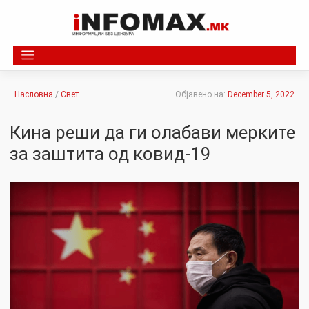
Skip
to
content
Насловна
/
Свет
Објавено на:
December 5, 2022
Кина реши да ги олабави мерките
за заштита од ковид-19