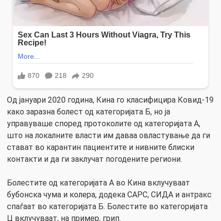
Од јануари 2020 година, Кина го класифицира Ковид-19
како заразна болест од категоријата Б, но ја
управуваше според протоколите од категоријата А,
што на локалните власти им даваа овластување да ги
стават во карантин пациентите и нивните блиски
контакти и да ги заклучат погодените региони.
Болестите од категоријата А во Кина вклучуваат
бубонска чума и колера, додека САРС, СИДА и антракс
спаѓаат во категоријата Б. Болестите во категоријата
Ц вклучуваат, на пример, грип.