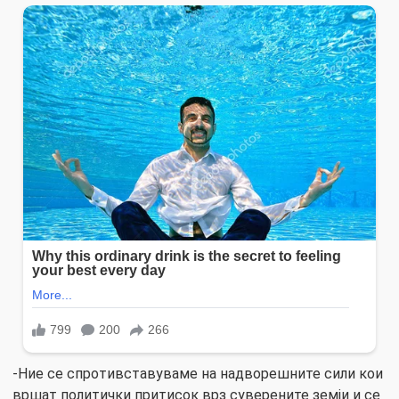
-Ние се спротивставуваме на надворешните сили кои
вршат политички притисок врз суверените земји и се