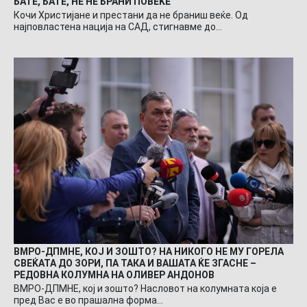
БАТЕ, БАТЕ, НЕ НЕ БРАНИ ПОВЕЌЕ
Кочи Христијане и престани да не браниш веќе. Од
најповластена нација на САД, стигнавме до…
ВМРО-ДПМНЕ, КОЈ И ЗОШТО? НА НИКОГО НЕ МУ ГОРЕЛА
СВЕЌАТА ДО ЗОРИ, ПА ТАКА И ВАШАТА ЌЕ ЗГАСНЕ –
РЕДОВНА КОЛУМНА НА ОЛИВЕР АНДОНОВ
ВМРО-ДПМНЕ, кој и зошто? Насловот на колумната која е
пред Вас е во прашална форма…