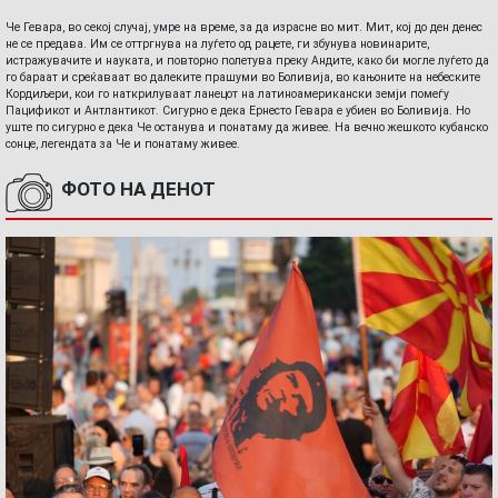
Че Гевара, во секој случај, умре на време, за да израсне во мит. Мит, кој до ден денес
не се предава. Им се оттргнува на луѓето од рацете, ги збунува новинарите,
истражувачите и науката, и повторно полетува преку Андите, како би могле луѓето да
го бараат и среќаваат во далеките прашуми во Боливија, во кањоните на небеските
Кордиљери, кои го наткрилуваат ланецот на латиноамерикански земји помеѓу
Пацификот и Антлантикот. Сигурно е дека Ернесто Гевара е убиен во Боливија. Но
уште по сигурно е дека Че останува и понатаму да живее. На вечно жешкото кубанско
сонце, легендата за Че и понатаму живее.
ФОТО НА ДЕНОТ