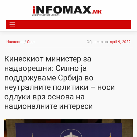
Skip
to
content
Насловна
/
Свет
Објавено на:
April 9, 2022
Кинескиот министер за
надворешни: Силно ја
поддржуваме Србија во
неутралните политики – носи
одлуки врз основа на
националните интереси