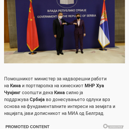
Помошникот министер за надворешни работи
на
Кина
и портпаролка на кинескиот
МНР Хуа
Чунјинг
соопшти дека
Кина
силно ја
поддржува
Србија
во донесувањето одлуки врз
основа на фундаменталните интереси на земјата и
нацијата, јави дописникот на МИА од Белград.