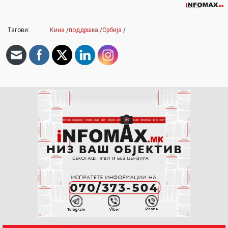
Тагови:
Кина
/
поддршка
/
Србија
/