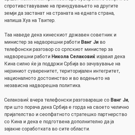
спротивставуваме на принудувањето на другите
земји да застанат на страната на едната страна,
напиша Хуа на Твитер.
Таа наведе дека кинескиот државен советник и
министер за надворешни работи
Ванг Ји
во
телефонски разговор со српскиот министер за
надворешни работи
Никола Селаковиќ
изјавил дека
Кина силно ќе ја поддржи Србија во зачувување на
нејзиниот суверенитет, територијален интегритет,
националното достоинство и во водењето на
независна надворешна политика.
Селаковиќ вчера телефонски разговараше со
Ванг Ји
,
при што порача дека Србија е горда на своето челично
пријателство и сеопфатното стратешко партнерство
со Кина и дека е подготвена дополнително да ја
зајакне соработката во сите области.