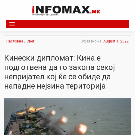
Skip
to
content
Насловна
/
Свет
Објавено на:
August 1, 2022
Кинески дипломат: Кина е
подготвена да го закопа секој
непријател кој ќе се обиде да
нападне нејзина територија