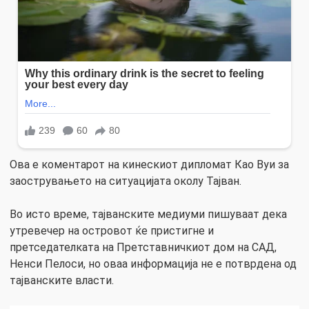
Ова е коментарот на кинескиот дипломат Као Вуи за
заострувањето на ситуацијата околу Тајван.
Во исто време, тајванските медиуми пишуваат дека
утревечер на островот ќе пристигне и
претседателката на Претставничкиот дом на САД,
Ненси Пелоси, но оваа информација не е потврдена од
тајванските власти.