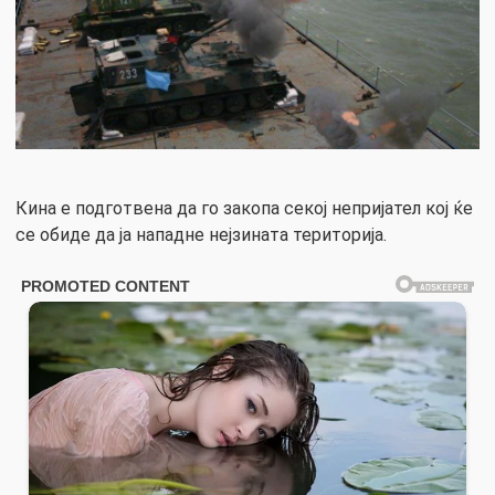
Кина е подготвена да го закопа секој непријател кој ќе
се обиде да ја нападне нејзината територија.