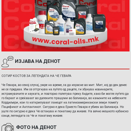
ИЗЈАВА НА ДЕНОТ
СОТИР КОСТОВ ЗА ЛЕГЕНДАТА НА ЧЕ ГЕВАРА
Че Гевара, во секој случај, умре на време, за да израсне во мит. Мит, кој до ден денес
не се предава. Им се оттргнува на луѓето од рацете, ги збунува новинарите,
истражувачите и науката, и повторно полетува преку Андите, како би могле луѓето да
го бараат и среќаваат во далеките прашуми во Боливија, во кањоните на небеските
Кордиљери, кои го наткрилуваат ланецот на латиноамерикански земји помеѓу
Пацификот и Антлантикот. Сигурно е дека Ернесто Гевара е убиен во Боливија. Но
уште по сигурно е дека Че останува и понатаму да живее. На вечно жешкото кубанско
сонце, легендата за Че и понатаму живее.
ФОТО НА ДЕНОТ