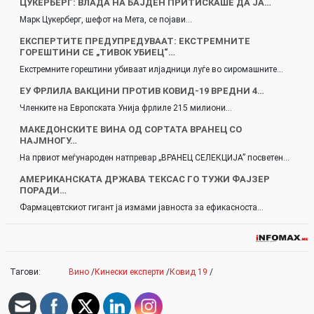
ЦУКЕРБЕРГ: ВЛАДА НА БАЈДЕН ПРИТИСКАШЕ ДА ЈА…
Марк Цукерберг, шефот на Мета, се појави…
ЕКСПЕРТИТЕ ПРЕДУПРЕДУВААТ: ЕКСТРЕМНИТЕ
ГОРЕШТИНИ СЕ „ТИВОК УБИЕЦ“…
Екстремните горештини убиваат илјадници луѓе во сиромашните…
ЕУ ФРЛИЛА ВАКЦИНИ ПРОТИВ КОВИД-19 ВРЕДНИ 4…
Членките на Европската Унија фрлиле 215 милиони…
МАКЕДОНСКИТЕ ВИНА ОД СОРТАТА ВРАНЕЦ СО
НАЈМНОГУ…
На првиот меѓународен натпревар „ВРАНЕЦ СЕЛЕКЦИЈА” посветен…
АМЕРИКАНСКАТА ДРЖАВА ТЕКСАС ГО ТУЖИ ФАЈЗЕР
ПОРАДИ…
Фармацевтскиот гигант ја измами јавноста за ефикасноста…
Тагови:
Вино
/
Кинески експерти
/
Ковид 19
/