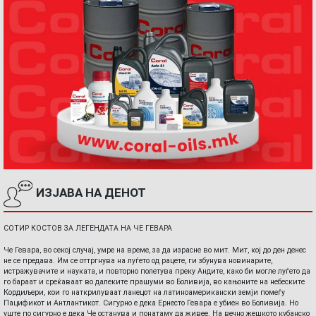
ИЗЈАВА НА ДЕНОТ
СОТИР КОСТОВ ЗА ЛЕГЕНДАТА НА ЧЕ ГЕВАРА
Че Гевара, во секој случај, умре на време, за да израсне во мит. Мит, кој до ден денес
не се предава. Им се оттргнува на луѓето од рацете, ги збунува новинарите,
истражувачите и науката, и повторно полетува преку Андите, како би могле луѓето да
го бараат и среќаваат во далеките прашуми во Боливија, во кањоните на небеските
Кордиљери, кои го наткрилуваат ланецот на латиноамерикански земји помеѓу
Пацификот и Антлантикот. Сигурно е дека Ернесто Гевара е убиен во Боливија. Но
уште по сигурно е дека Че останува и понатаму да живее. На вечно жешкото кубанско