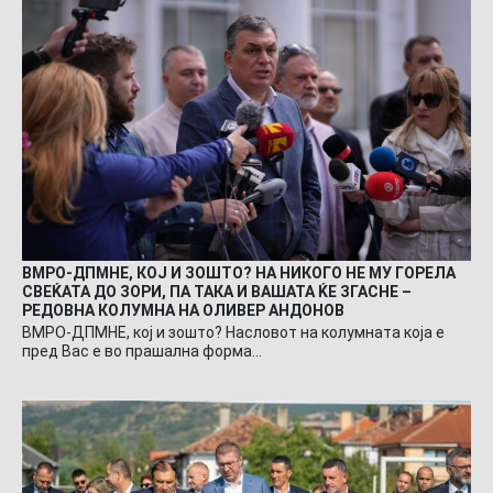
ВМРО-ДПМНЕ, КОЈ И ЗОШТО? НА НИКОГО НЕ МУ ГОРЕЛА
СВЕЌАТА ДО ЗОРИ, ПА ТАКА И ВАШАТА ЌЕ ЗГАСНЕ –
РЕДОВНА КОЛУМНА НА ОЛИВЕР АНДОНОВ
ВМРО-ДПМНЕ, кој и зошто? Насловот на колумната која е
пред Вас е во прашална форма…