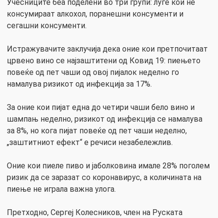
Учесниците беа поделени во три групи: луѓе кои не
консумираат алкохол, поранешни консументи и
сегашни консументи.
Истражувачите заклучија дека оние кои претпочитаат
црвено вино се најзаштитени од Ковид 19: пиењето
повеќе од пет чаши од овој пијалок неделно го
намалува ризикот од инфекција за 17%.
За оние кои пијат една до четири чаши бело вино и
шампањ неделно, ризикот од инфекција се намалува
за 8%, но кога пијат повеќе од пет чаши неделно,
„заштитниот ефект“ е речиси незабележлив.
Оние кои пиеле пиво и јаболковина имале 28% поголем
ризик да се заразат со коронавирус, а количината на
пиење не играла важна улога.
Претходно, Сергеј Колесников, член на Руската