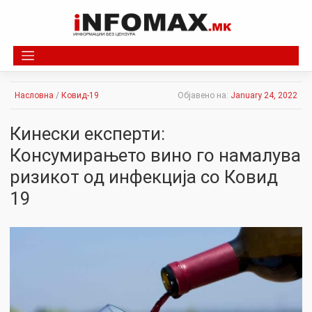
Skip
to
content
Насловна
/
Ковид-19
Објавено на:
January 24, 2022
Кинески експерти:
Консумирањето вино го намалува
ризикот од инфекција со Ковид
19