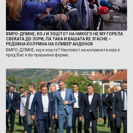
ВМРО-ДПМНЕ, КОЈ И ЗОШТО? НА НИКОГО НЕ МУ ГОРЕЛА
СВЕЌАТА ДО ЗОРИ, ПА ТАКА И ВАШАТА ЌЕ ЗГАСНЕ –
РЕДОВНА КОЛУМНА НА ОЛИВЕР АНДОНОВ
ВМРО-ДПМНЕ, кој и зошто? Насловот на колумната која е
пред Вас е во прашална форма…