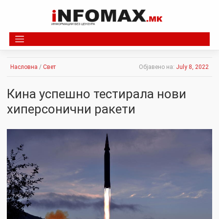
Skip
to
content
Насловна
/
Свет
Објавено на:
July 8, 2022
Кинa успешно тестирала нови
хиперсонични ракети