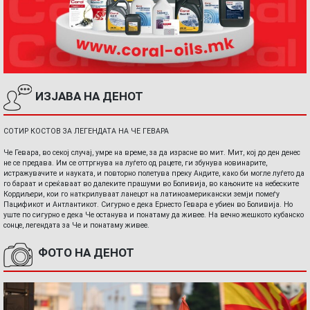
ИЗЈАВА НА ДЕНОТ
СОТИР КОСТОВ ЗА ЛЕГЕНДАТА НА ЧЕ ГЕВАРА
Че Гевара, во секој случај, умре на време, за да израсне во мит. Мит, кој до ден денес
не се предава. Им се оттргнува на луѓето од рацете, ги збунува новинарите,
истражувачите и науката, и повторно полетува преку Андите, како би могле луѓето да
го бараат и среќаваат во далеките прашуми во Боливија, во кањоните на небеските
Кордиљери, кои го наткрилуваат ланецот на латиноамерикански земји помеѓу
Пацификот и Антлантикот. Сигурно е дека Ернесто Гевара е убиен во Боливија. Но
уште по сигурно е дека Че останува и понатаму да живее. На вечно жешкото кубанско
сонце, легендата за Че и понатаму живее.
ФОТО НА ДЕНОТ