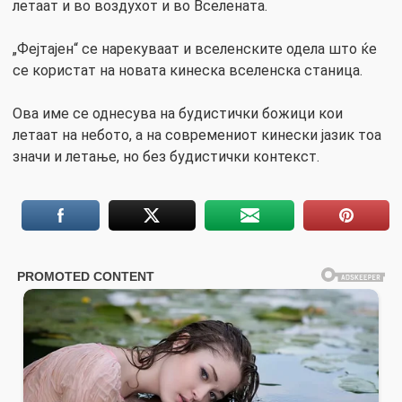
летаат и во воздухот и во Вселената.
„Фејтајен“ се нарекуваат и вселенските одела што ќе
се користат на новата кинеска вселенска станица.
Ова име се однесува на будистички божици кои
летаат на небото, а на современиот кинески јазик тоа
значи и летање, но без будистички контекст.