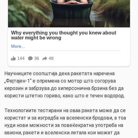
Научниците соопштија дека ракетата наречена
„Фејтaјен-1“ е опремена со мотор што согорува
керозин и забрзува до хиперсонична брзина без да
користи штетно гориво, како што е течен водород.
Технологиите тестирани на оваа ракета може да се
користат и за изградба на вселенски бродови, а тоа
нуди нови можности за повеќекратна употреба на
авиони, ракети и вселенски летала кои можат да