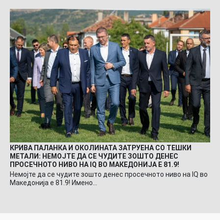
КРИВА ПАЛАНКА И ОКОЛИНАТА ЗАТРУЕНА СО ТЕШКИ
МЕТАЛИ: НЕМОЈТЕ ДА СЕ ЧУДИТЕ ЗОШТО ДЕНЕС
ПРОСЕЧНОТО НИВО НА IQ ВО МАКЕДОНИЈА Е 81.9!
Немојте да се чудите зошто денес просечното ниво на IQ во
Македонија е 81.9! Имено…