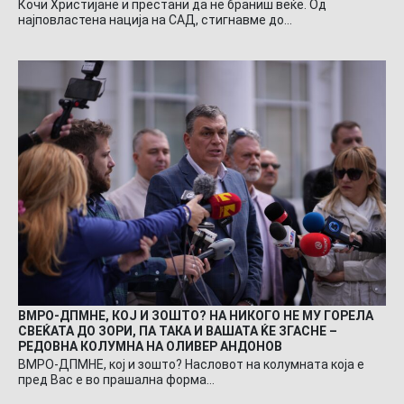
Кочи Христијане и престани да не браниш веќе. Од
најповластена нација на САД, стигнавме до…
ВМРО-ДПМНЕ, КОЈ И ЗОШТО? НА НИКОГО НЕ МУ ГОРЕЛА
СВЕЌАТА ДО ЗОРИ, ПА ТАКА И ВАШАТА ЌЕ ЗГАСНЕ –
РЕДОВНА КОЛУМНА НА ОЛИВЕР АНДОНОВ
ВМРО-ДПМНЕ, кој и зошто? Насловот на колумната која е
пред Вас е во прашална форма…