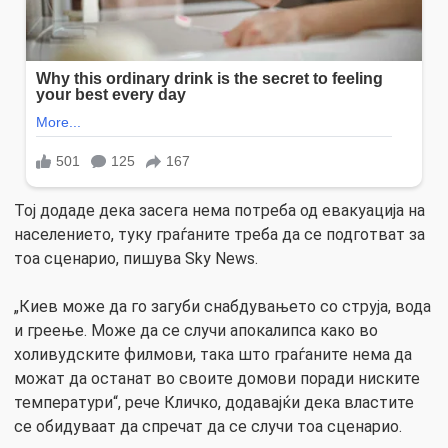
Тој додаде дека засега нема потреба од евакуација на
населението, туку граѓаните треба да се подготват за
тоа сценарио, пишува Sky News.
„Киев може да го загуби снабдувањето со струја, вода
и греење. Може да се случи апокалипса како во
холивудските филмови, така што граѓаните нема да
можат да останат во своите домови поради ниските
температури“, рече Кличко, додавајќи дека властите
се обидуваат да спречат да се случи тоа сценарио.