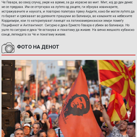
Че Гевара, во секој случај, умре на време, за да израсне во мит. Мит, кој до ден денес
не се предава. Им се оттргнува на луѓето од рацете, ги збунува новинарите,
истражувачите и науката, и повторно полетува преку Андите, како би могле луѓето да
го бараат и среќаваат во далеките прашуми во Боливија, во кањоните на небеските
Кордиљери, кои го наткрилуваат ланецот на латиноамерикански земји помеѓу
Пацификот и Антлантикот. Сигурно е дека Ернесто Гевара е убиен во Боливија. Но
уште по сигурно е дека Че останува и понатаму да живее. На вечно жешкото кубанско
сонце, легендата за Че и понатаму живее.
ФОТО НА ДЕНОТ