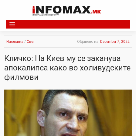
Skip
to
content
Насловна
/
Свет
Објавено на:
December 7, 2022
Кличко: На Киев му се заканува
апокалипса како во холивудските
филмови