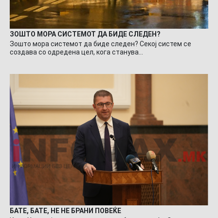
ЗОШТО МОРА СИСТЕМОТ ДА БИДЕ СЛЕДЕН?
Зошто мора системот да биде следен? Секој систем се
создава со одредена цел, кога станува…
БАТЕ, БАТЕ, НЕ НЕ БРАНИ ПОВЕЌЕ