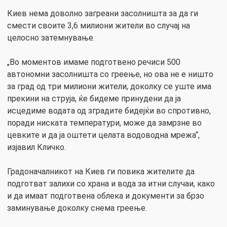
Киев нема доволно загреани засолништа за да ги
смести своите 3,6 милиони жители во случај на
целосно затемнување.
„Во моментов имаме подготвено речиси 500
автономни засолништа со греење, но ова не е ништо
за град од три милиони жители, доколку се уште има
прекини на струја, ќе бидеме принудени да ја
исцедиме водата од зградите бидејќи во спротивно,
поради ниската температури, може да замрзне во
цевките и да ја оштети целата водоводна мрежа“,
изјавил Кличко.
Градоначалникот на Киев ги повика жителите да
подготват залихи со храна и вода за итни случаи, како
и да имаат подготвена облека и документи за брзо
заминување доколку снема греење.