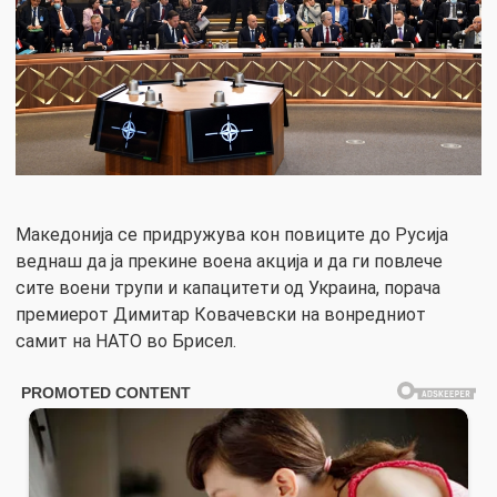
Македонија се придружува кон повиците до Русија
веднаш да ја прекине воена акција и да ги повлече
сите воени трупи и капацитети од Украина, порача
премиерот Димитар Ковачевски на вонредниот
самит на НАТО во Брисел.