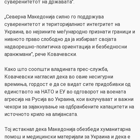
суверенитетот на државата”.
„Северна Македонија силно го поддржува
суверенитетот и територијалниот интегритет на
Украина, во нејзините меѓународно признати граници и
нивното право слободно да ја избираат својата
надворешно-политичка ориентација и безбедносни
аранжмани”, рече Ковачевски.
Како што соопшти владината прес-служба,
Ковачевски нагласил дека во овие несигурни
времиња, гордост е да се видат сите придобивки од
единството на НАТО и ЕУ во одговорот на воената
агресија на Русија во Украина, кои вклучуваат и важни
чекори за зајакнување на одбранбените капацитети на
источното крило на алијансата.
Тој истакнал дека Македонија обезбеди хуманитарна
помош и медицински материјали за Украина и дека е