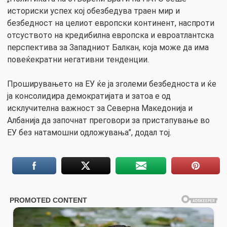
историски успех кој обезбедува траен мир и
безбедност на целиот европски континент, наспроти
отсуството на кредибилна европска и евроатлантска
перспектива за Западниот Балкан, која може да има
повеќекратни негативни тенденции.
Проширувањето на ЕУ ќе ја зголеми безбедноста и ќе
ја консолидира демократијата и затоа е од
исклучителна важност за Северна Македонија и
Албанија да започнат преговори за пристапување во
ЕУ без натамошни одложувања”, додал тој.