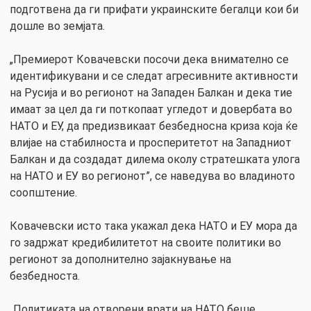
подготвена да ги прифати украинските бегалци кои би
дошле во земјата.
„Премиерот Ковачевски посочи дека внимателно се
идентификувани и се следат агресивните активности
на Русија и во регионот на Западен Балкан и дека тие
имаат за цел да ги поткопаат угледот и довербата во
НАТО и ЕУ, да предизвикаат безбедносна криза која ќе
влијае на стабилноста и просперитетот на Западниот
Балкан и да создадат дилема околу стратешката улога
на НАТО и ЕУ во регионот”, се наведува во владиното
соопштение.
Ковачевски исто така укажал дека НАТО и ЕУ мора да
го задржат кредибилитетот на своите политики во
регионот за дополнително зајакнување на
безбедноста.
„Политиката на отворени врати на НАТО беше