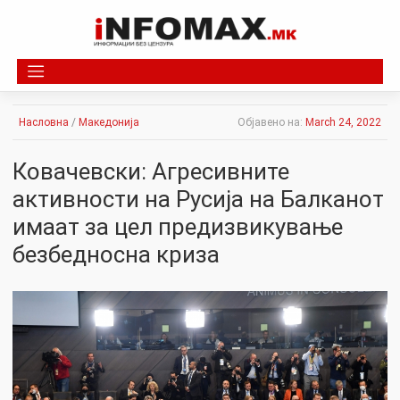
Skip
to
content
Насловна
/
Македонија
Објавено на:
March 24, 2022
Ковачевски: Агресивните
активности на Русија на Балканот
имаат за цел предизвикување
безбедносна криза