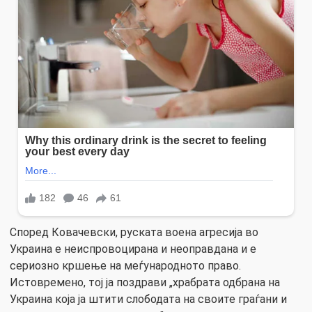
Според Ковачевски, руската воена агресија во
Украина е неиспровоцирана и неоправдана и е
сериозно кршење на меѓународното право.
Истовремено, тој ја поздрави „храбрата одбрана на
Украина која ја штити слободата на своите граѓани и