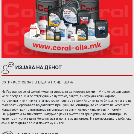
ИЗЈАВА НА ДЕНОТ
СОТИР КОСТОВ ЗА ЛЕГЕНДАТА НА ЧЕ ГЕВАРА
Че Гевара, во секој случај, умре на време, за да израсне во мит. Мит, кој до ден денес
не се предава. Им се оттргнува на луѓето од рацете, ги збунува новинарите,
истражувачите и науката, и повторно полетува преку Андите, како би могле луѓето да
го бараат и среќаваат во далеките прашуми во Боливија, во кањоните на небеските
Кордиљери, кои го наткрилуваат ланецот на латиноамерикански земји помеѓу
Пацификот и Антлантикот. Сигурно е дека Ернесто Гевара е убиен во Боливија. Но
уште по сигурно е дека Че останува и понатаму да живее. На вечно жешкото кубанско
сонце, легендата за Че и понатаму живее.