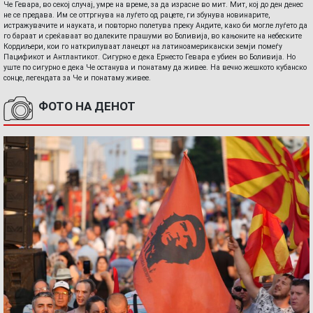
Че Гевара, во секој случај, умре на време, за да израсне во мит. Мит, кој до ден денес
не се предава. Им се оттргнува на луѓето од рацете, ги збунува новинарите,
истражувачите и науката, и повторно полетува преку Андите, како би могле луѓето да
го бараат и среќаваат во далеките прашуми во Боливија, во кањоните на небеските
Кордиљери, кои го наткрилуваат ланецот на латиноамерикански земји помеѓу
Пацификот и Антлантикот. Сигурно е дека Ернесто Гевара е убиен во Боливија. Но
уште по сигурно е дека Че останува и понатаму да живее. На вечно жешкото кубанско
сонце, легендата за Че и понатаму живее.
ФОТО НА ДЕНОТ