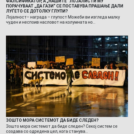
ФАЛСИФИКАТОР, А „НАШИТЕ“ ЛОЈАЛИСТИ МУ
ПОРАЧУВААТ „ДА ГАЗИ“ СЕ ПОСТАВУВА ПРАШАЊЕ ДАЛИ
ЛУЃЕТО СЕ ДОТОЛКУ ГЛУПИ?
Лојалност– награда – глупост Можеби ви изгледа малку
чуден и неспоив насловот на колумната но…
ЗОШТО МОРА СИСТЕМОТ ДА БИДЕ СЛЕДЕН?
Зошто мора системот да биде следен? Секој систем се
создава со одредена цел, кога станува…