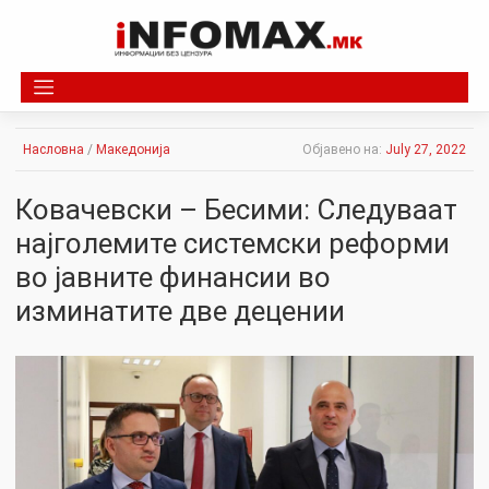
Skip
to
content
Насловна
/
Македонија
Објавено на:
July 27, 2022
Ковачевски – Бесими: Следуваат
најголемите системски реформи
во јавните финансии во
изминатите две децении