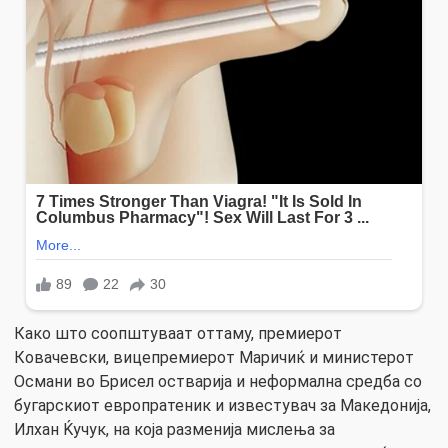
Како што соопштуваат оттаму, премиерот
Ковачевски, вицепремиерот Маричиќ и министерот
Османи во Брисел остварија и неформална средба со
бугарскиот европратеник и известувач за Македонија,
Илхан Ќучук, на која разменија мислења за