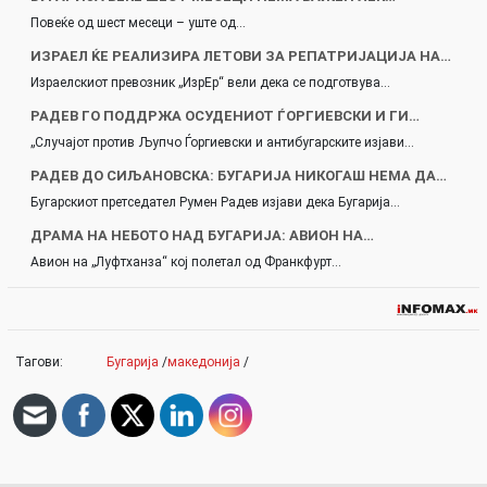
Повеќе од шест месеци – уште од…
ИЗРАЕЛ ЌЕ РЕАЛИЗИРА ЛЕТОВИ ЗА РЕПАТРИЈАЦИЈА НА…
Израелскиот превозник „ИзрЕр“ вели дека се подготвува…
РАДЕВ ГО ПОДДРЖА ОСУДЕНИОТ ЃОРГИЕВСКИ И ГИ…
„Случајот против Љупчо Ѓоргиевски и антибугарските изјави…
РАДЕВ ДО СИЉАНОВСКА: БУГАРИЈА НИКОГАШ НЕМА ДА…
Бугарскиот претседател Румен Радев изјави дека Бугарија…
ДРАМА НА НЕБОТО НАД БУГАРИЈА: АВИОН НА…
Авион на „Луфтханза“ кој полетал од Франкфурт…
Тагови:
Бугарија
/
македонија
/