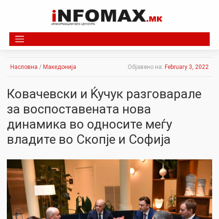
Skip
to
content
Насловна
/
Македонија
Објавено на:
February 3, 2022
Ковачевски и Ќучук разговарале
за воспоставената нова
динамика во односите меѓу
владите во Скопје и Софија