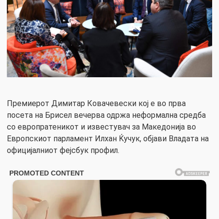
Премиерот Димитар Ковачевески кој е во прва
посета на Брисел вечерва одржа неформална средба
со европратеникот и известувач за Македонија во
Европскиот парламент Илхан Ќучук, објави Владата на
официјалниот фејсбук профил.