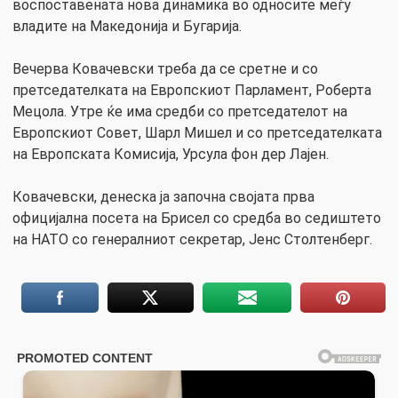
воспоставената нова динамика во односите меѓу
владите на Македонија и Бугарија.
Вечерва Ковачевски треба да се сретне и со
претседателката на Европскиот Парламент, Роберта
Мецола. Утре ќе има средби со претседателот на
Европскиот Совет, Шарл Мишел и со претседателката
на Европската Комисија, Урсула фон дер Лајен.
Ковачевски, денеска ја започна својата прва
официјална посета на Брисел со средба во седиштето
на НАТО со генералниот секретар, Јенс Столтенберг.