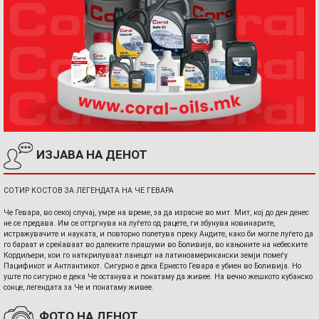
ИЗЈАВА НА ДЕНОТ
СОТИР КОСТОВ ЗА ЛЕГЕНДАТА НА ЧЕ ГЕВАРА
Че Гевара, во секој случај, умре на време, за да израсне во мит. Мит, кој до ден денес
не се предава. Им се оттргнува на луѓето од рацете, ги збунува новинарите,
истражувачите и науката, и повторно полетува преку Андите, како би могле луѓето да
го бараат и среќаваат во далеките прашуми во Боливија, во кањоните на небеските
Кордиљери, кои го наткрилуваат ланецот на латиноамерикански земји помеѓу
Пацификот и Антлантикот. Сигурно е дека Ернесто Гевара е убиен во Боливија. Но
уште по сигурно е дека Че останува и понатаму да живее. На вечно жешкото кубанско
сонце, легендата за Че и понатаму живее.
ФОТО НА ДЕНОТ