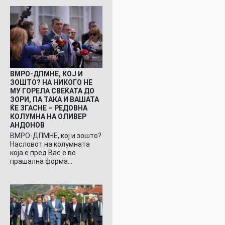
ВМРО-ДПМНЕ, КОЈ И
ЗОШТО? НА НИКОГО НЕ
МУ ГОРЕЛА СВЕЌАТА ДО
ЗОРИ, ПА ТАКА И ВАШАТА
ЌЕ ЗГАСНЕ – РЕДОВНА
КОЛУМНА НА ОЛИВЕР
АНДОНОВ
ВМРО-ДПМНЕ, кој и зошто?
Насловот на колумната
која е пред Вас е во
прашална форма…