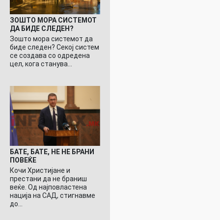
ЗОШТО МОРА СИСТЕМОТ
ДА БИДЕ СЛЕДЕН?
Зошто мора системот да
биде следен? Секој систем
се создава со одредена
цел, кога станува…
БАТЕ, БАТЕ, НЕ НЕ БРАНИ
ПОВЕЌЕ
Кочи Христијане и
престани да не браниш
веќе. Од најповластена
нација на САД, стигнавме
до…