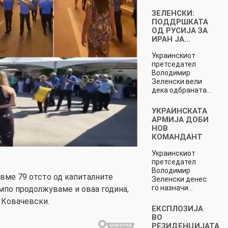
ЗЕЛЕНСКИ:
ПОДДРШКАТА
ОД РУСИЈА ЗА
ИРАН ЈА…
Украинскиот
претседател
Володимир
Зеленски вели
дека одбраната…
УКРАИНСКАТА
АРМИЈА ДОБИ
НОВ
КОМАНДАНТ
Украинскиот
претседател
Володимир
вме 79 отсто од капиталните
Зеленски денес
го назначи…
мпо продолжуваме и оваа година,
 Ковачевски.
ЕКСПЛОЗИЈА
ВО
РЕЗИДЕНЦИЈАТА