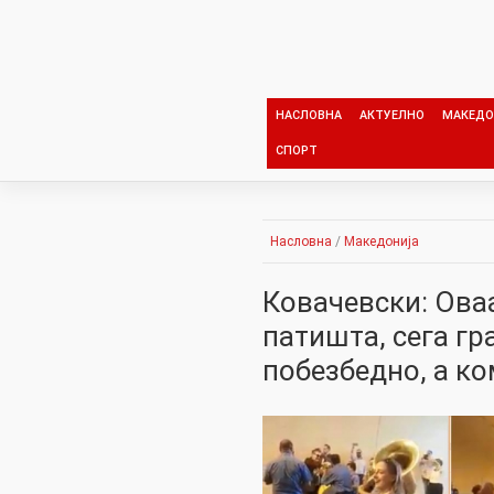
Skip
to
content
НАСЛОВНА
АКТУЕЛНО
МАКЕДО
СПОРТ
Насловна
/
Македонија
Ковачевски: Ова
патишта, сега гр
побезбедно, а к