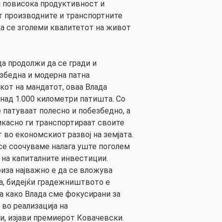
и повисока продуктивност и
т производните и транспортните
а се зголеми квалитетот на живот
да продолжи да се гради и
езбедна и модерна патна
кот на мандатот, оваа Влада
над 1.000 километри патишта. Со
 патуваат полесно и побезбедно, а
касно ги транспортираат своите
 во економскиот развој на земјата.
 се соочуваме налага уште поголем
 на капиталните инвестиции.
риза најважно е да се вложува
а, бидејќи градежништвото е
оа како Влада сме фокусирани за
во реализација на
, изјави премиерот Ковачевски.