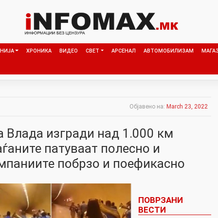
НИЈА
ХРОНИКА
ВИДЕО
СВЕТ
АРСЕНАЛ
АВТОМОБИЛИЗАМ
МАГА
Објавено на:
March 23, 2022
а Влада изгради над 1.000 км
аѓаните патуваат полесно и
омпаниите побрзо и поефикасно
ПОВРЗАНИ
ВЕСТИ