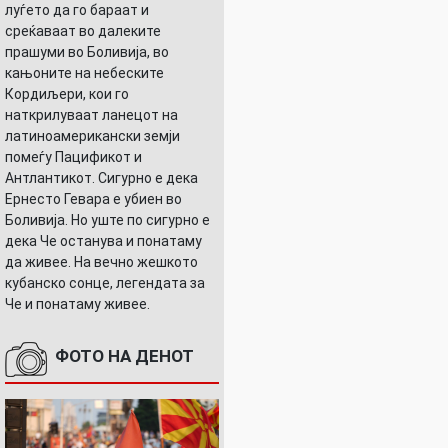
луѓето да го бараат и
среќаваат во далеките
прашуми во Боливија, во
кањоните на небеските
Кордиљери, кои го
наткрилуваат ланецот на
латиноамерикански земји
помеѓу Пацификот и
Антлантикот. Сигурно е дека
Ернесто Гевара е убиен во
Боливија. Но уште по сигурно е
дека Че останува и понатаму
да живее. На вечно жешкото
кубанско сонце, легендата за
Че и понатаму живее.
ФОТО НА ДЕНОТ