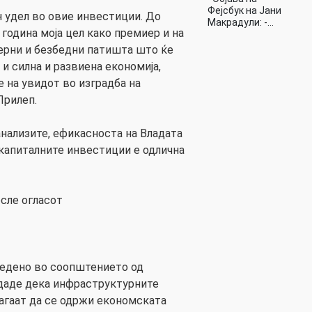
Фејсбук на Јани
 удел во овие инвестиции. До
Макрадули: -…
 година моја цел како премиер и на
ерни и безбедни патишта што ќе
и силна и развиена економија,
е на увидот во изградба на
Прилеп.
анализите, ефикасноста на Владата
 капиталните инвестиции е одлична
сле огласот
ведено во соопштението од
одаде дека инфраструктурните
агаат да се одржи економската