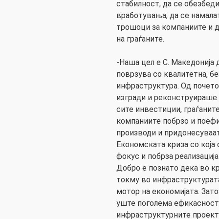
стабилност, да се обезбед
вработувања, да се намала
трошоци за компаниите и д
на граѓаните.
-Наша цел е С. Македонија 
поврзува со квалитетна, б
инфраструктура. Од почето
изгради и реконструираше 
сите инвестиции, граѓаните
компаниите побрзо и поефи
производи и придонесуваат
Економската криза со која
фокус и побрза реализација
Добро е познато дека во к
токму во инфраструктурат
мотор на економијата. Зат
уште поголема ефикасност 
инфраструктурните проекти