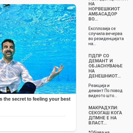
НА
НОРВЕШКИОТ
АМБАСАДОР
ВО…
Експлозија се
случила вечерва
во резиденцијата
на…
ПДПР СО
ДЕМАНТ И
ОБЈАСНУВАЊЕ
НА
ДЕНЕШНИОТ…
Реакција и
демант По повод
видеото што…
МАКРАДУЛИ:
СЕКОГАШ КОГА
ДПМНЕ Е НА
ВЛАСТ…
*Објава на