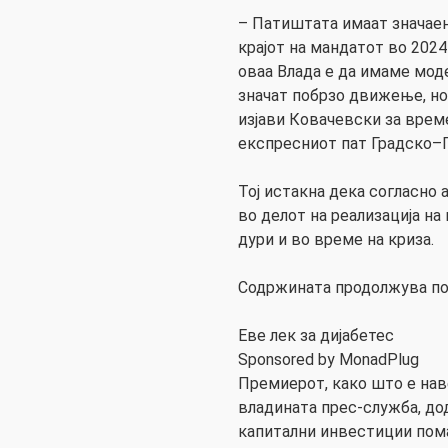
– Патиштата имаат значаен
крајот на мандатот во 2024
оваа Влада е да имаме мод
значат побрзо движење, но 
изјави Ковачевски за врем
експресниот пат Градско–
Тој истакна дека согласно 
во делот на реализација на
дури и во време на криза.
Содржината продолжува по
Еве лек за дијабетес
Sponsored by MonadPlug
Премиерот, како што е на
владината прес-служба, д
капитални инвестиции пом