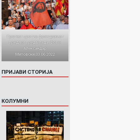
Протест против францускиот
предлог пред Влада. Фото:
Александар
Митовски,03.06.2022
ПРИЈАВИ СТОРИЈА
КОЛУМНИ