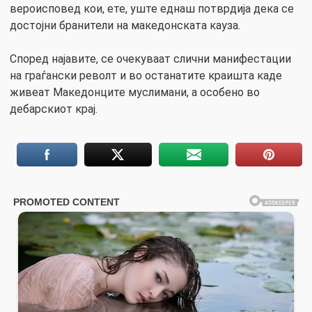
вероисповед кои, ете, уште еднаш потврдија дека се
достојни бранители на македонската кауза.
Според најавите, се очекуваат слични манифестации
на граѓански револт и во останатите краишта каде
живеат Македонците муслимани, а особено во
дебарскиот крај.