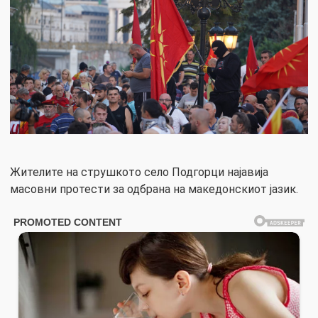
Жителите на струшкото село Подгорци најавија
масовни протести за одбрана на македонскиот јазик.