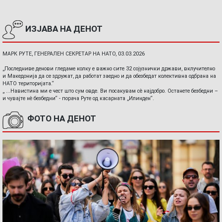
ИЗЈАВА НА ДЕНОТ
МАРК РУТЕ, ГЕНЕРАЛЕН СЕКРЕТАР НА НАТО, 03.03.2026
„Последниве денови гледаме колку е важно сите 32 сојузнички држави, вклучително
и Македонија да се здружат, да работат заедно и да обезбедат колективна одбрана на
НАТО територијата.“
„ ...Навистина ми е чест што сум овде. Ви посакувам сè најдобро. Останете безбедни –
и чувајте нè безбедни“ - порача Руте од касарната „Илинден“.
ФОТО НА ДЕНОТ