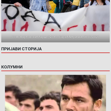
Осмомартовски Марш / Фото: Сара Митрички, 08.03.2026
ПРИЈАВИ СТОРИЈА
КОЛУМНИ