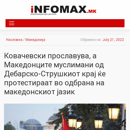
Skip
to
content
Насловна
/
Македонија
Објавено на:
July 21, 2022
Ковачевски прославува, а
Македонците муслимани од
Дебарско-Струшкиот крај ќе
протестираат во одбрана на
македонскиот јазик