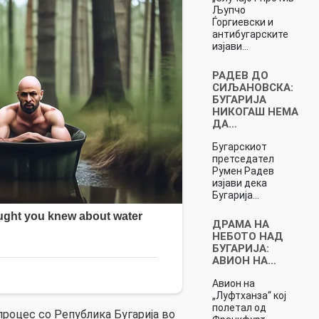
Љупчо
Ѓоргиевски и
антибугарските
изјави…
РАДЕВ ДО
СИЉАНОВСКА:
БУГАРИЈА
НИКОГАШ НЕМА
ДА…
Бугарскиот
претседател
Румен Радев
изјави дека
Бугарија…
ДРАМА НА
НЕБОТО НАД
БУГАРИЈА:
АВИОН НА…
Авион на
„Луфтханза“ кој
полетал од
роцес со Република Бугарија во