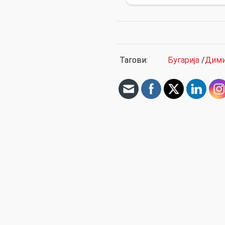
Тагови:
Бугарија
/
Дими