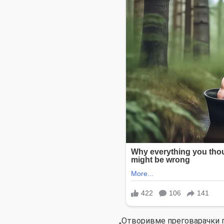
„Отворивме преговарачки п