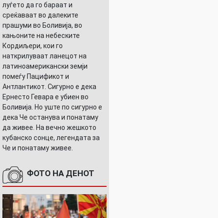
луѓето да го бараат и
среќаваат во далеките
прашуми во Боливија, во
кањоните на небеските
Кордиљери, кои го
наткрилуваат ланецот на
латиноамерикански земји
помеѓу Пацификот и
Антлантикот. Сигурно е дека
Ернесто Гевара е убиен во
Боливија. Но уште по сигурно е
дека Че останува и понатаму
да живее. На вечно жешкото
кубанско сонце, легендата за
Че и понатаму живее.
ФОТО НА ДЕНОТ