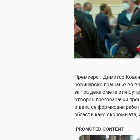
Премиерот Димитар Коваче
новинарско прашање во врс
за тоа дека смета оти Буга
отворен преговарачки проце
и дека се формирани работ
области како економијата, 