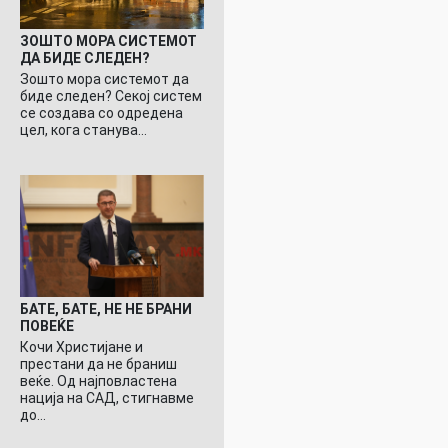
ЗОШТО МОРА СИСТЕМОТ
ДА БИДЕ СЛЕДЕН?
Зошто мора системот да
биде следен? Секој систем
се создава со одредена
цел, кога станува…
БАТЕ, БАТЕ, НЕ НЕ БРАНИ
ПОВЕЌЕ
Кочи Христијане и
престани да не браниш
веќе. Од најповластена
нација на САД, стигнавме
до…