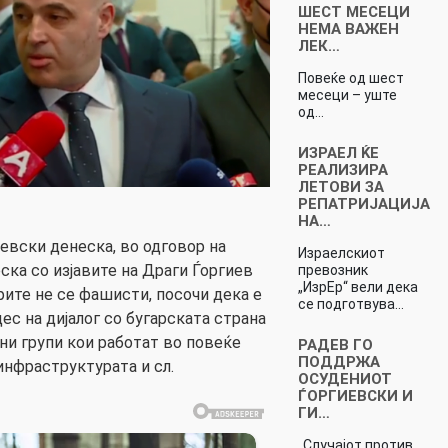
ШЕСТ МЕСЕЦИ
НЕМА ВАЖЕН
ЛЕК…
Повеќе од шест
месеци – уште
од…
ИЗРАЕЛ ЌЕ
РЕАЛИЗИРА
ЛЕТОВИ ЗА
РЕПАТРИЈАЦИЈА
НА…
вски денеска, во одговор на
Израелскиот
ка со изјавите на Драги Ѓоргиев
превозник
„ИзрЕр“ вели дека
рите не се фашисти, посочи дека е
се подготвува…
с на дијалог со бугарската страна
ни групи кои работат во повеќе
РАДЕВ ГО
ПОДДРЖА
инфраструктурата и сл.
ОСУДЕНИОТ
ЃОРГИЕВСКИ И
ГИ…
„Случајот против