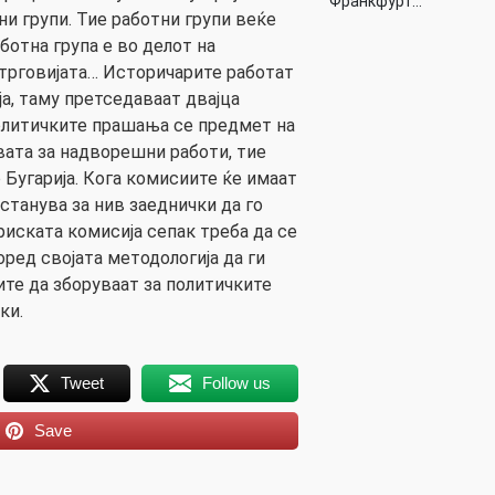
Франкфурт…
и групи. Тие работни групи веќе
аботна група е во делот на
 трговијата… Историчарите работат
а, таму претседаваат двајца
олитичките прашања се предмет на
ата за надворешни работи, тие
 Бугарија. Кога комисиите ќе имаат
останува за нив заеднички да го
риската комисија сепак треба да се
ред својата методологија да ги
ите да зборуваат за политичките
ки.
Tweet
Follow us
Save