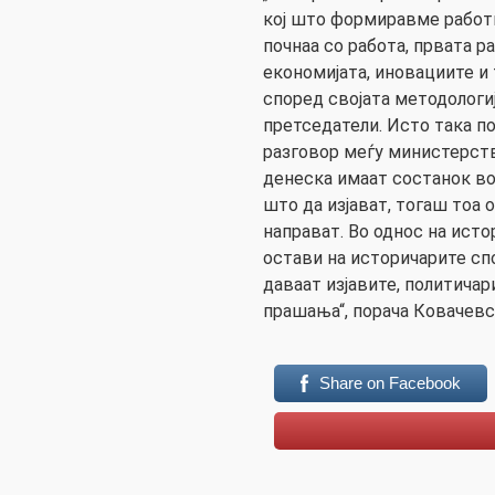
кој што формиравме работн
почнаа со работа, првата р
економијата, иновациите и
според својата методологиј
претседатели. Исто така п
разговор меѓу министерств
денеска имаат состанок во
што да изјават, тогаш тоа 
направат. Во однос на исто
остави на историчарите спо
даваат изјавите, политичар
прашања“, порача Ковачевс
Share on Facebook