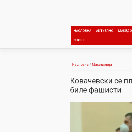
Skip
to
content
НАСЛОВНА
АКТУЕЛНО
МАКЕДО
СПОРТ
Насловна
/
Македонија
Ковачевски се п
биле фашисти