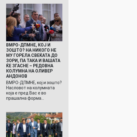
ВМРО-ДПМНЕ, КОЈ И
ЗОШТО? НА НИКОГО НЕ
МУ ГОРЕЛА СВЕЌАТА ДО
ЗОРИ, ПА ТАКА И ВАШАТА
ЌЕ ЗГАСНЕ – РЕДОВНА
КОЛУМНА НА ОЛИВЕР
АНДОНОВ
ВМРО-ДПМНЕ, кој и зошто?
Насловот на колумната
која е пред Вас е во
прашална форма…