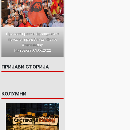
Протест против францускиот
предлог пред Влада. Фото:
Александар
Митовски,03.06.2022
ПРИЈАВИ СТОРИЈА
КОЛУМНИ