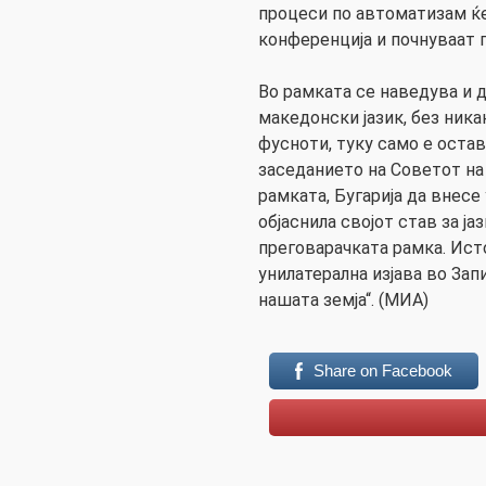
процеси по автоматизам ќ
конференција и почнуваат 
Во рамката се наведува и д
македонски јазик, без ник
фусноти, туку само е оста
заседанието на Советот на 
рамката, Бугарија да внесе 
објаснила својот став за ја
преговарачката рамка. Ист
унилатерална изјава во За
нашата земја“. (МИА)
Share on Facebook