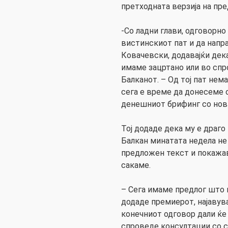
претходната верзија на пр
-Со ладни глави, одговорно
вистинскиот пат и да напр
Ковачевски, додавајќи дек
имаме зацртано или во спр
Балканот. – Од тој пат нем
сега е време да донесеме 
денешниот брифинг со нов
Тој додаде дека му е драго
Балкан минатата недела н
предложен текст и покажа
сакаме.
– Сега имаме предлог што 
додаде премиерот, најавува
конечниот одговор дали ќе
спроведе консултации со с