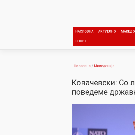
Skip
to
content
НАСЛОВНА
АКТУЕЛНО
МАКЕДО
СПОРТ
Насловна
/
Македонија
Ковачевски: Со л
поведеме држава