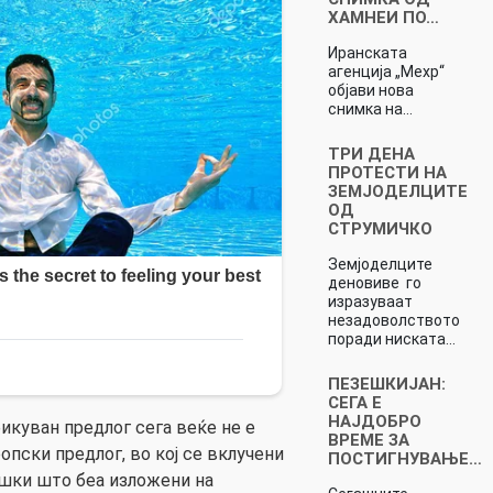
ХАМНЕИ ПО…
Иранската
агенција „Мехр“
објави нова
снимка на…
ТРИ ДЕНА
ПРОТЕСТИ НА
ЗЕМЈОДЕЛЦИТЕ
ОД
СТРУМИЧКО
Земјоделците
деновиве го
изразуваат
незадоволството
поради ниската…
ПЕЗЕШКИЈАН:
СЕГА Е
НАЈДОБРО
икуван предлог сега веќе не е
ВРЕМЕ ЗА
опски предлог, во кој се вклучени
ПОСТИГНУВАЊЕ…
ешки што беа изложени на