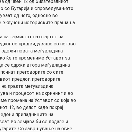
а од член 12 од билатералниот
о со Бугарија и спроведувањето
уваат од него, односно во
е вклучени историските прашања.
 на тајмингот на стартот на
едлог се предвидуваше со негово
 одржи првата меѓувладина
ако ќе го промениме Уставот за
 да се одржи втора меѓувладина
апочнат преговорите со сите
виот предлог, преговорите
 на првата меѓувладина
ува и процесот на скрининг и во
ме промена на Уставот со која во
от 12, во делот каде покрај
ведени припадниците на
еат во земјава би се додале и
угарите. Со завршување на овие