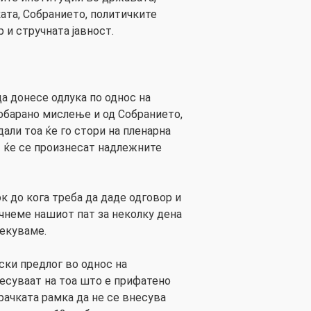
ата, Собранието, политичките
 и стручната јавност.
а донесе одлука по однос на
побарано мислење и од Собранието,
али тоа ќе го стори на пленарна
 ќе се произнесат надлежните
к до кога треба да даде одговор и
очнеме нашиот пат за неколку дена
лекуваме.
ки предлог во однос на
несуваат на тоа што е прифатено
ачката рамка да не се внесува