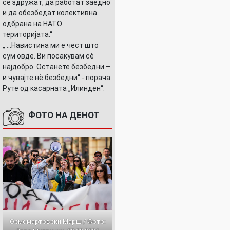
се здружат, да работат заедно
и да обезбедат колективна
одбрана на НАТО
територијата.“
„ ...Навистина ми е чест што
сум овде. Ви посакувам сè
најдобро. Останете безбедни –
и чувајте нè безбедни“ - порача
Руте од касарната „Илинден“.
ФОТО НА ДЕНОТ
Осмомартовски Марш / Фото: