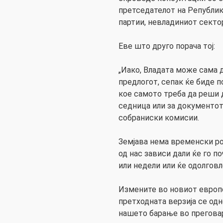
претседателот на Републик
партии, невладиниот сектор
Еве што друго порача тој:
„Иако, Владата може сама д
предлогот, сепак ќе биде 
кое самото треба да реши д
седница или за документот
собраниски комисии.
Земјава нема временски ро
од нас зависи дали ќе го п
или недели или ќе одолгов
Измените во новиот европс
претходната верзија се од
нашето барање во преговар