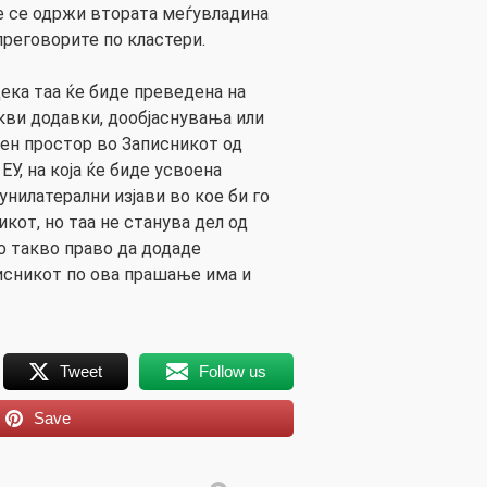
е се одржи втората меѓувладина
преговорите по кластери.
ека таа ќе биде преведена на
акви додавки, дообјаснувања или
вен простор во Записникот од
ЕУ, на која ќе биде усвоена
унилатерални изјави во кое би го
зикот, но таа не станува дел од
о такво право да додаде
писникот по ова прашање има и
Tweet
Follow us
Save