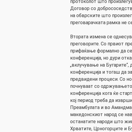
протоколот што произлегув
Договор со добрососедств
на обврските што произлег
преговарачката рамка не с
Втората измена се однесува
преговорите. Со првиот пр
прифаќање формално да се
конференција, но дури отк
„вклучување на Бугарите“,
конференција и тогаш да з
предвидени процеси. Со но
почнуваат со одржувањето
конференција кога ќе старт
кој период треба да изврши
Преамбулата и во Амандман
македонскиот народ се на
останатите народи што жив
Хрватите, Црногорците и Б