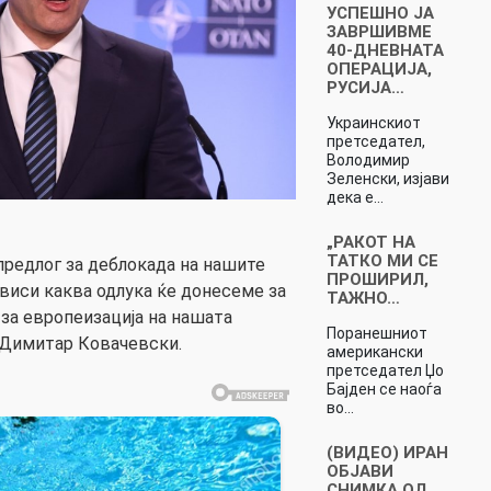
УСПЕШНО ЈА
ЗАВРШИВМЕ
40-ДНЕВНАТА
ОПЕРАЦИЈА,
РУСИЈА…
Украинскиот
претседател,
Володимир
Зеленски, изјави
дека е…
„РАКОТ НА
ТАТКО МИ СЕ
редлог за деблокада на нашите
ПРОШИРИЛ,
ависи каква одлука ќе донесеме за
ТАЖНО…
 за европеизација на нашата
Поранешниот
 Димитар Ковачевски.
американски
претседател Џо
Бајден се наоѓа
во…
(ВИДЕО) ИРАН
ОБЈАВИ
СНИМКА ОД