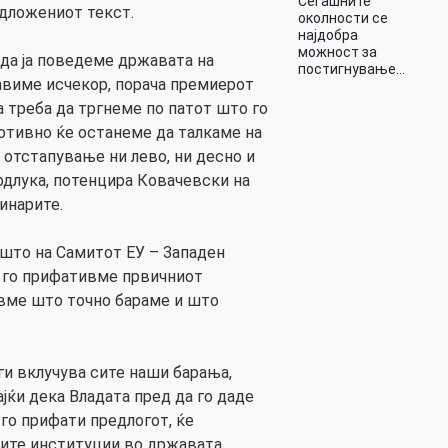
Сегашните
едложениот текст.
околности се
најдобра
можност за
 да ја поведеме државата на
постигнување…
авиме исчекор, порача премиерот
а треба да тргнеме по патот што го
отивно ќе останеме да талкаме на
а отстапување ни лево, ни десно и
одлука, потенцира Ковачевски на
инарите.
 што на Самитот ЕУ – Западен
е го прифативме првичниот
вме што точно бараме и што
ги вклучува сите наши барања,
јќи дека Владата пред да го даде
 го прифати предлогот, ќе
ите институции во државата,