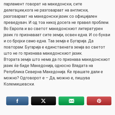
парламент говорат на македонски, сите
делегации,кога не разговараат на англиски,
разговараат на македонски јазик со официјален
преведувач. И од тоа никој досега не правел проблем.
Во Европа и во светот македонскиот литературен
јазик го признаваат сите земји, освен една. И со букви
и со бројки само една. Таа земја е Бугарија. Да
повторам: Бугарија е единствената земја во светот
што не го признава македонскиот јазик.
Втората земја што нема да го признава македонскиот
јазик ќе биде Македонија, односно Владата на
Република Cеверна Македонија. Ќе прашате дали е
можно? Одговорот е – Да, можно е, пишува
Колемишевски.