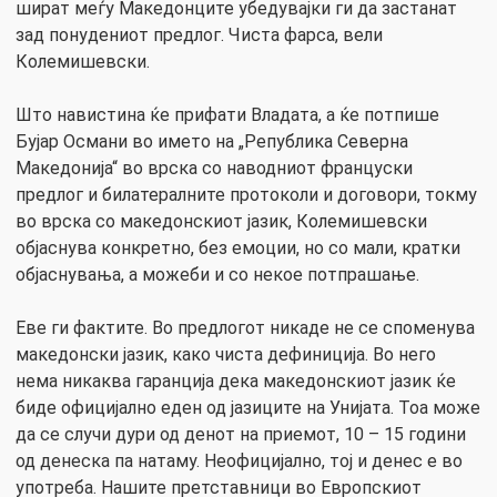
шират меѓу Македонците убедувајки ги да застанат
зад понудениот предлог. Чиста фарса, вели
Колемишевски.
Што навистина ќе прифати Владата, а ќе потпише
Бујар Османи во името на „Република Cеверна
Македонија“ во врска со наводниот француски
предлог и билатералните протоколи и договори, токму
во врска со македонскиот јазик, Колемишевски
објаснува конкретно, без емоции, но со мали, кратки
објаснувања, а можеби и со некое потпрашање.
Еве ги фактите. Во предлогот никаде не се споменува
македонски јазик, како чиста дефиниција. Во него
нема никаква гаранција дека македонскиот јазик ќе
биде официјално еден од јазиците на Унијата. Тоа може
да се случи дури од денот на приемот, 10 – 15 години
од денеска па натаму. Неофицијално, тој и денес е во
употреба. Нашите претставници во Европскиот