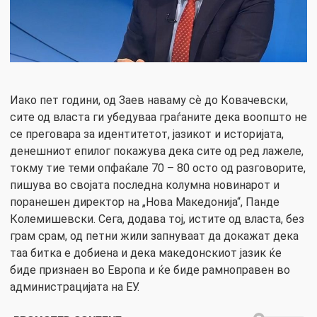
Иако пет години, од Заев наваму сѐ до Ковачевски,
сите од власта ги убедуваа граѓаните дека воопшто не
се преговара за идентитетот, јазикот и историјата,
денешниот епилог покажува дека сите од ред лажеле,
токму тие теми опфаќале 70 – 80 осто од разговорите,
пишува во својата последна колумна новинарот и
поранешен директор на „Нова Македонија“, Панде
Колемишевски. Сега, додава тој, истите од власта, без
грам срам, од петни жили запнуваат да докажат дека
таа битка е добиена и дека македонскиот јазик ќе
биде признаен во Европа и ќе биде рамноправен во
администрацијата на ЕУ.