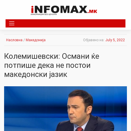
Skip
to
content
Насловна
/
Македонија
Објавено на:
July 5, 2022
Колемишевски: Османи ќе
потпише дека не постои
македонски јазик