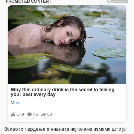
Ваквото тврдење е нивната најголема измама што ја