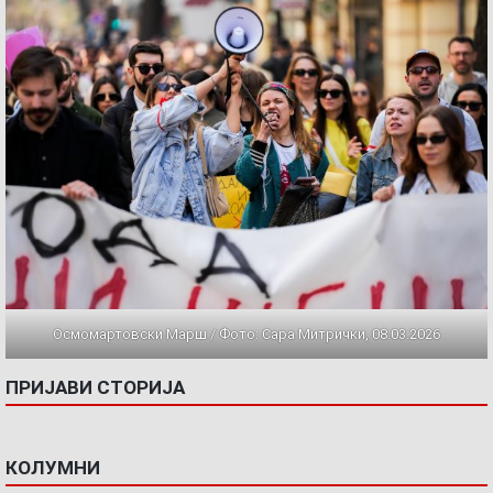
Осмомартовски Марш / Фото: Сара Митрички, 08.03.2026
ПРИЈАВИ СТОРИЈА
КОЛУМНИ