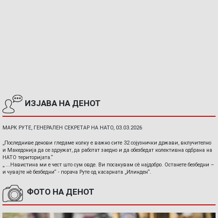
ИЗЈАВА НА ДЕНОТ
МАРК РУТЕ, ГЕНЕРАЛЕН СЕКРЕТАР НА НАТО, 03.03.2026
„Последниве денови гледаме колку е важно сите 32 сојузнички држави, вклучително
и Македонија да се здружат, да работат заедно и да обезбедат колективна одбрана на
НАТО територијата.“
„ ...Навистина ми е чест што сум овде. Ви посакувам сè најдобро. Останете безбедни –
и чувајте нè безбедни“ - порача Руте од касарната „Илинден“.
ФОТО НА ДЕНОТ