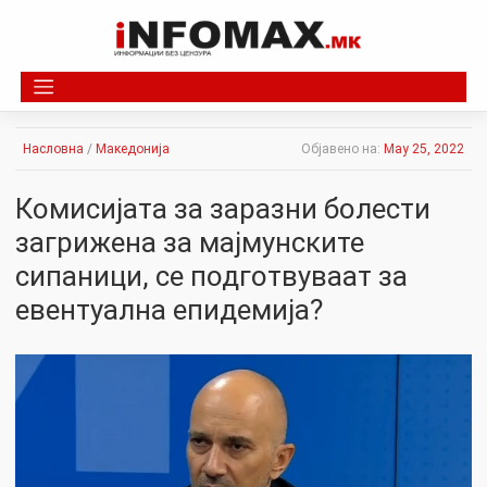
Skip
to
content
Насловна
/
Македонија
Објавено на:
May 25, 2022
Комисијата за заразни болести
загрижена за мајмунските
сипаници, се подготвуваат за
евентуална епидемија?