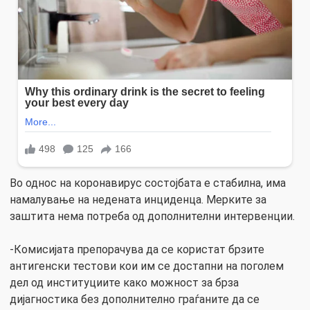
Во однос на коронавирус состојбата е стабилна, има
намалување на недената инциденца. Мерките за
заштита нема потреба од дополнителни интервенции.
-Комисијата препорачува да се користат брзите
антигенски тестови кои им се достапни на поголем
дел од институциите како можност за брза
дијагностика без дополнително граѓаните да се