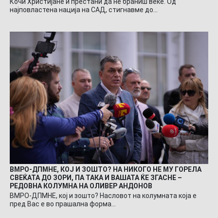
Кочи Христијане и престани да не браниш веќе. Од
најповластена нација на САД, стигнавме до…
ВМРО-ДПМНЕ, КОЈ И ЗОШТО? НА НИКОГО НЕ МУ ГОРЕЛА
СВЕЌАТА ДО ЗОРИ, ПА ТАКА И ВАШАТА ЌЕ ЗГАСНЕ –
РЕДОВНА КОЛУМНА НА ОЛИВЕР АНДОНОВ
ВМРО-ДПМНЕ, кој и зошто? Насловот на колумната која е
пред Вас е во прашална форма…