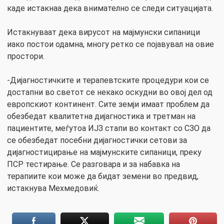
каде истакнаа дека внимателно се следи ситуацијата.
Истакнуваат дека вирусот на мајмунски сипаници
иако постои одамна, многу ретко се појавувал на овие
простори.
-Дијагностичките и терапевтските процедури кои се
достапни во светот се некако оскудни во овој дел од
европскиот континент. Сите земји имаат проблем да
обезбедат квалитетна дијагностика и третман на
пациентите, меѓутоа ИЈЗ стапи во контакт со СЗО да
се обезбедат посебни дијагностички сетови за
дијагностицирање на мајмунските сипаници, преку
ПСР тестирање. Се разговара и за набавка на
терапиите кои може да бидат земени во предвид,
истакнува Мехмедовиќ.