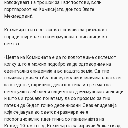
изложуваат на трошок за ПСР тестови, вели
портпаролот на Комисијата, доктор Злате
Мехмедовиќ.
Комисијата на состанокот покажа загриженост
поради ширењето на мајмунските сипаници во
светот.
-Целта на Комисијата е да го подготвиме системот
колку што е можно подобро за да одговориме на
евентуална епидемија и во нашата земја. Од тие
причини денеска беа дискутирани клиничките патеки
за следење, скрининг, дијагностика и третман за
евентуално заболени пациенти од мајмунски сипаници
и што би требало понатаму да се преземе за тие
патеки да бидат точно дефинирани. Оваа епидемија
која се јавува во светски размери не е
проропционално идентична со пандемијата на
Ковид-19, велат од Комисијата за заразни болести од