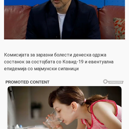
Комисијата за заразни болести денеска одржа
состанок за состојбата со Ковид-19 и евентуална
епидемија со мајмунски сипаници