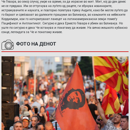
Че Гевара, во секој случај, умре на време, за да израсне во мит. Мит, кој до ден денес
не се предава. Им се оттргнува на луѓето од рацете, ги збунува новинарите,
истражувачите и науката, и повторно полетува преку Андите, како би могле луѓето да
го бараат и среќаваат во далеките прашуми во Боливија, во кањоните на небеските
Кордиљери, кои го наткрилуваат ланецот на латиноамерикански земји помеѓу
Пацификот и Антлантикот. Сигурно е дека Ернесто Гевара е убиен во Боливија. Но
уште по сигурно е дека Че останува и понатаму да живее. На вечно жешкото кубанско
сонце, легендата за Че и понатаму живее.
ФОТО НА ДЕНОТ