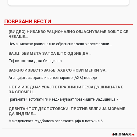
ПОВРЗАНИ ВЕСТИ
(ВИДЕО) НИКАКВО РАЦИОНАЛНО ОБЈАСНУВАЊЕ ЗОШТО СЕ
ЧЕКАШЕ…
Нема никакво рационално објаснение зошто после полни…
ВАЈЦ: БЕВ МЕТА ЗАТОА ШТО ОДБИВ ДА…
Тој се пожали дека бил цел на…
ВАЖНО ИЗВЕСТУВАЊЕ: АХВ СО НОВИ МЕРКИ ЗА…
Агенцијата за храна и ветеринарство (АХВ) воведе…
НЕ ГИ ИЗЕДНАЧУВАЈТЕ ПРАЗНИЦИТЕ:ЗАДУШНИЦАТА Е
ЗА СПОМЕН…
Граѓаните честопати ги изедначуваат празниците Задушница и…
ДЕБИТАНТОТ ДЕСПОТОВСКИ: ПРОТИВ БЕЛГИЈА МОРАМЕ
ДА БИДЕМЕ…
Македонската фудбалска репрезентација в петок на 6…