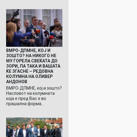
ВМРО-ДПМНЕ, КОЈ И
ЗОШТО? НА НИКОГО НЕ
МУ ГОРЕЛА СВЕЌАТА ДО
ЗОРИ, ПА ТАКА И ВАШАТА
ЌЕ ЗГАСНЕ – РЕДОВНА
КОЛУМНА НА ОЛИВЕР
АНДОНОВ
ВМРО-ДПМНЕ, кој и зошто?
Насловот на колумната
која е пред Вас е во
прашална форма…