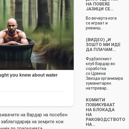
НА ПОВЕЌЕ
ЈАЗИЦИ СЕ…
Во вечерта кога
се играат и
реванш…
(ВИДЕО) „И
ЗОШТО МИ ИДЕ
ДА ПЛАЧАМ…
Фудбалскиот
клуб Вардар во
соработка
со Црвена
Звезда организира
хуманитарен
натпревар…
КОМИТИ
ПОВИКУВААТ
НА БЛОКАДА
НА
ивачите на Вардар на посебен
РАКОВОДСТВОТО
 заблагодарија на земјите кои
НА…
ија по трагедијата.