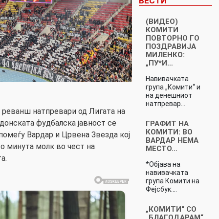
ВЕСТИ
(ВИДЕО)
КОМИТИ
ПОВТОРНО ГО
ПОЗДРАВИЈА
МИЛЕНКО:
„ПУ*И…
Навивачката
група „Комити“ и
на денешниот
натпревар…
и реванш натпревари од Лигата на
донската фудбалска јавност се
ГРАФИТ НА
КОМИТИ: ВО
помеѓу Вардар и Црвена Звезда кој
ВАРДАР НЕМА
о минута молк во чест на
МЕСТО…
а.
*Објава на
навивачката
група Комити на
Фејсбук:…
„КОМИТИ“ СО
„БЛАГОДАРАМ“