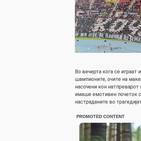
Во вечерта кога се играат 
шампионите, очите на маке
насочени кон натпреварот 
имаше емотивен почеток с
настраданите во трагедијат