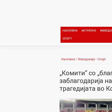
Skip
to
content
НАСЛОВНА
АКТУЕЛНО
МАКЕДО
СПОРТ
Насловна
/
Македонија
•
Спорт
„Комити“ со „бла
заблагодарија на
трагедијата во К