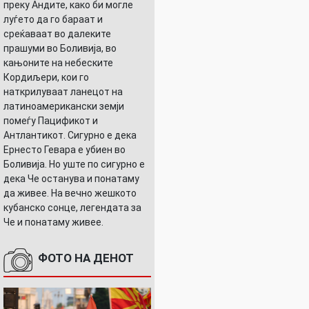
преку Андите, како би могле
луѓето да го бараат и
среќаваат во далеките
прашуми во Боливија, во
кањоните на небеските
Кордиљери, кои го
наткрилуваат ланецот на
латиноамерикански земји
помеѓу Пацификот и
Антлантикот. Сигурно е дека
Ернесто Гевара е убиен во
Боливија. Но уште по сигурно е
дека Че останува и понатаму
да живее. На вечно жешкото
кубанско сонце, легендата за
Че и понатаму живее.
ФОТО НА ДЕНОТ