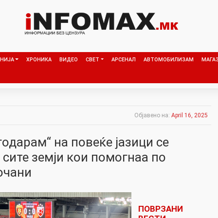
НИЈА
ХРОНИКА
ВИДЕО
СВЕТ
АРСЕНАЛ
АВТОМОБИЛИЗАМ
МАГА
Објавено на:
April 16, 2025
годарам“ на повеќе јазици се
 сите земји кои помогнаа по
очани
ПОВРЗАНИ