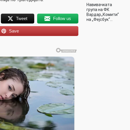
Навивачката
група на ФК
Вардар,,Комити”
Tweet
Follow us
на „Фејсбук“…
Save