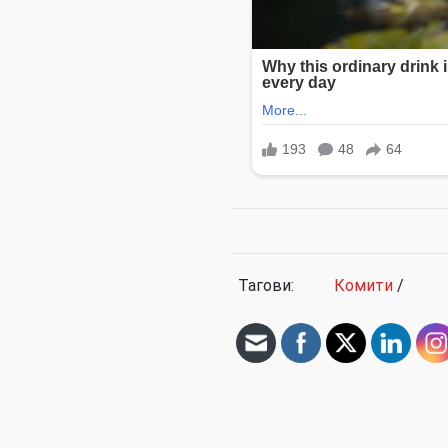
Тагови:
Комити
/