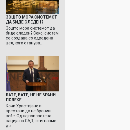
ЗОШТО МОРА СИСТЕМОТ
ДА БИДЕ СЛЕДЕН?
Зошто мора системот да
биде следен? Секој систем
се создава со одредена
цел, кога станува…
БАТЕ, БАТЕ, НЕ НЕ БРАНИ
ПОВЕЌЕ
Кочи Христијане и
престани да не браниш
веќе. Од најповластена
нација на САД, стигнавме
до…