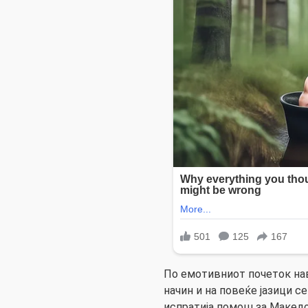
По емотивниот почеток нав
начин и на повеќе јазици се
испратија помош за Македон