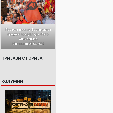
Протест против францускиот
предлог пред Влада. Фото:
Александар
Митовски,03.06.2022
ПРИЈАВИ СТОРИЈА
КОЛУМНИ