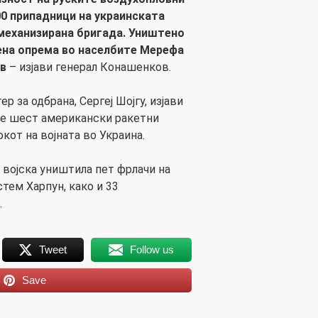
00 припадници на украинската
 механизирана бригада. Уништено
ена опрема во населбите Мерефа
ов
– изјави генерал Конашенков.
р за одбрана, Сергеј Шојгу, изјави
ле шест американски ракетни
от на војната во Украина.
а војска уништила пет фрлачи на
тем Харпун, како и 33
.
Tweet
Follow us
Save