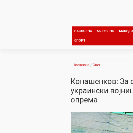
Skip
to
content
НАСЛОВНА
АКТУЕЛНО
МАКЕДО
СПОРТ
Насловна
/
Свет
Конашенков: За 
украински војни
опрема