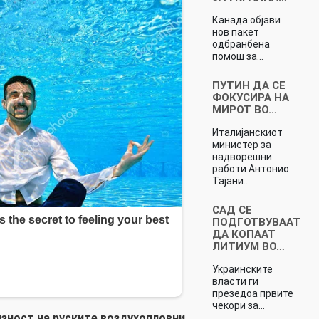
Канада објави
нов пакет
одбранбена
помош за…
ПУТИН ДА СЕ
ФОКУСИРА НА
МИРОТ ВО…
Италијанскиот
министер за
надворешни
работи Антонио
Тајани…
САД СЕ
ПОДГОТВУВААТ
ДА КОПААТ
ЛИТИУМ ВО…
Украинските
власти ги
презедоа првите
чекори за…
изност на руските воздухопловни