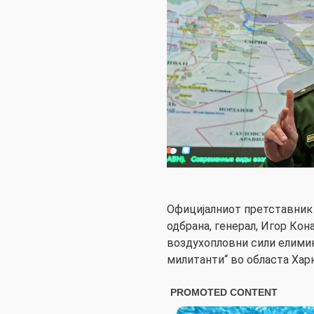
Официјалниот претставник
одбрана, генерал, Игор Ко
воздухопловни сили елимин
милитанти“ во областа Хар