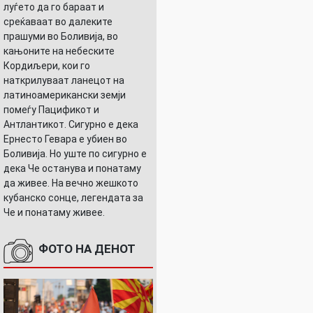
луѓето да го бараат и
среќаваат во далеките
прашуми во Боливија, во
кањоните на небеските
Кордиљери, кои го
наткрилуваат ланецот на
латиноамерикански земји
помеѓу Пацификот и
Антлантикот. Сигурно е дека
Ернесто Гевара е убиен во
Боливија. Но уште по сигурно е
дека Че останува и понатаму
да живее. На вечно жешкото
кубанско сонце, легендата за
Че и понатаму живее.
ФОТО НА ДЕНОТ