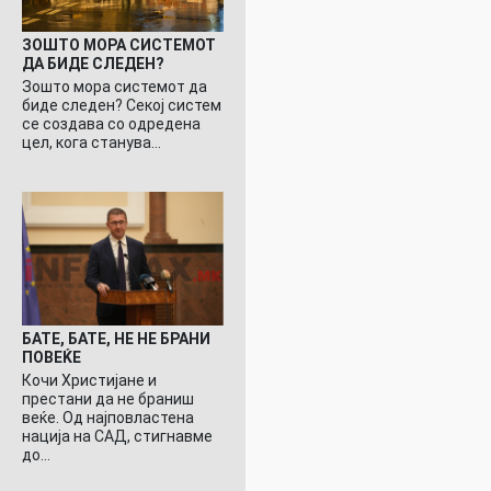
ЗОШТО МОРА СИСТЕМОТ
ДА БИДЕ СЛЕДЕН?
Зошто мора системот да
биде следен? Секој систем
се создава со одредена
цел, кога станува…
БАТЕ, БАТЕ, НЕ НЕ БРАНИ
ПОВЕЌЕ
Кочи Христијане и
престани да не браниш
веќе. Од најповластена
нација на САД, стигнавме
до…