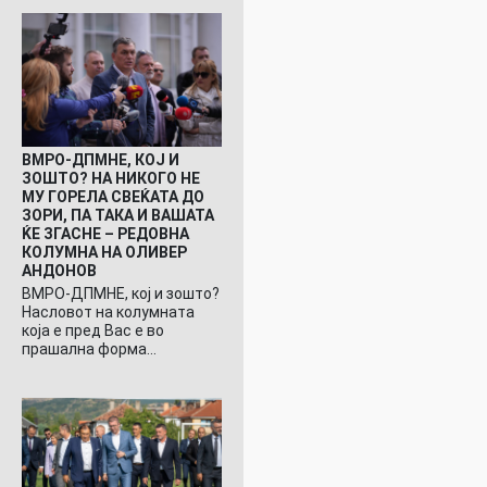
ВМРО-ДПМНЕ, КОЈ И
ЗОШТО? НА НИКОГО НЕ
МУ ГОРЕЛА СВЕЌАТА ДО
ЗОРИ, ПА ТАКА И ВАШАТА
ЌЕ ЗГАСНЕ – РЕДОВНА
КОЛУМНА НА ОЛИВЕР
АНДОНОВ
ВМРО-ДПМНЕ, кој и зошто?
Насловот на колумната
која е пред Вас е во
прашална форма…