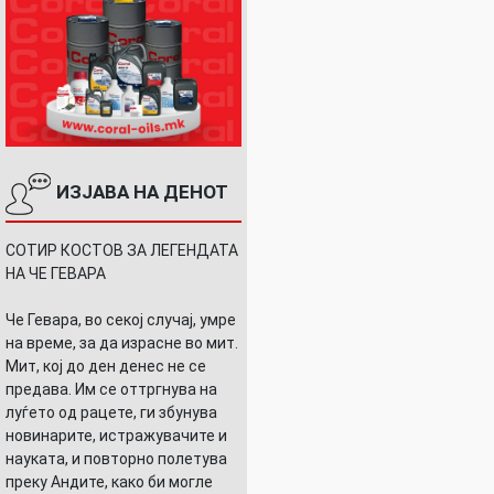
ИЗЈАВА НА ДЕНОТ
СОТИР КОСТОВ ЗА ЛЕГЕНДАТА
НА ЧЕ ГЕВАРА
Че Гевара, во секој случај, умре
на време, за да израсне во мит.
Мит, кој до ден денес не се
предава. Им се оттргнува на
луѓето од рацете, ги збунува
новинарите, истражувачите и
науката, и повторно полетува
преку Андите, како би могле