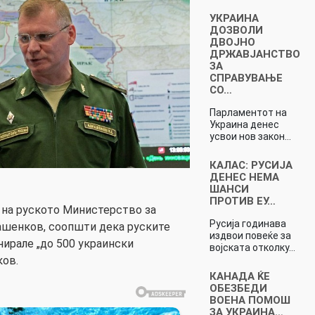
УКРАИНА
ДОЗВОЛИ
ДВОЈНО
ДРЖАВЈАНСТВО
ЗА
СПРАВУВАЊЕ
СО…
Парламентот на
Украина денес
усвои нов закон…
КАЛАС: РУСИЈА
ДЕНЕС НЕМА
ШАНСИ
ПРОТИВ ЕУ…
 на руското Министерство за
Русија годинава
нашенков, соопшти дека руските
издвои повеќе за
ирале „до 500 украински
војската отколку…
ков.
КАНАДА ЌЕ
ОБЕЗБЕДИ
ВОЕНА ПОМОШ
ЗА УКРАИНА…