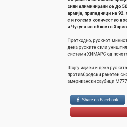
сили елиминирани се до 5
армија, припадници на 92.
е и големо количество во
и Чугуев во областа Харк
Претходно, рускиот министе
дека руските сили уништи
системи ХИМАРС од почеток
Шојгу изјави и дека рускат
противбродски ракетен сис
американски хаубици М777
Share on Facebook