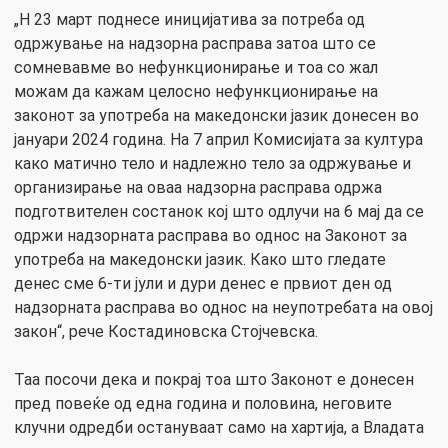
„Н 23 март поднесе иницијатива за потреба од
одржување на надзорна расправа затоа што се
сомневавме во нефункционирање и тоа со жал
можам да кажам целосно нефункционирање на
законот за употреба на македонски јазик донесен во
јануари 2024 година. На 7 април Комисијата за култура
како матично тело и надлежно тело за одржување и
организирање на оваа надзорна расправа одржа
подготвителен состанок кој што одлучи на 6 мај да се
одржи надзорната расправа во однос на Законот за
употреба на македонски јазик. Како што гледате
денес сме 6-ти јули и дури денес е првиот ден од
надзорната расправа во однос на неупотребата на овој
закон“, рече Костадиновска Стојчевска.
Таа посочи дека и покрај тоа што Законот е донесен
пред повеќе од една година и половина, неговите
клучни одредби остануваат само на хартија, а Владата