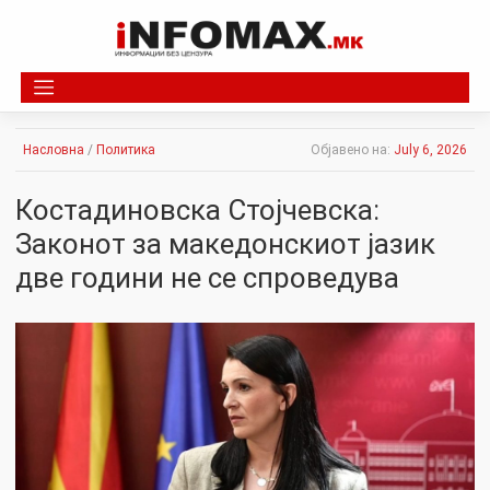
Skip
to
content
Насловна
/
Политика
Објавено на:
July 6, 2026
Костадиновска Стојчевска:
Законот за македонскиот јазик
две години не се спроведува