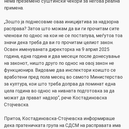
нема преземено суштински чекори за негова реална
примена.
„Зошто ја поднесовме оваа иницијатива за надзорна
расправа? Затоа што можам да ви ги прочитам сите
членови по однос на кои не се постапува, меѓутоа тоа
значи дека треба да ви го прочитам целиот закон.
Освен именуваната директорка на 9 април 2025
година, една година и два месеци после донесување
на законот, ништо друго по однос на овој закон не
функционира. Видовме два инспектори коишто се
вработени пред пола месец во самото Министерство
за култура, кои што треба допрва да поминат една
цела година во однос на нивната подготовка за да
можат да прават надзор“, рече Костадиновска
Стојчевска.
Притоа, Костадиновска-Стојчевска информираше
дека пратеничката група на СДСМ на расправата има