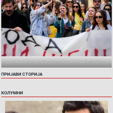
Осмомартовски Марш / Фото: Сара Митрички, 08.03.2026
ПРИЈАВИ СТОРИЈА
КОЛУМНИ