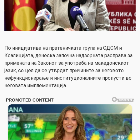
По иницијатива на пратеничката група на СДСМ и
Коалицијата, денеска започна надзорната расправа за
примената на Законот за употреба на македонскиот
јазик, со цел да се утврдат причините за неговото
нефункционирање и институционалните пропусти во
неговата имплементација.