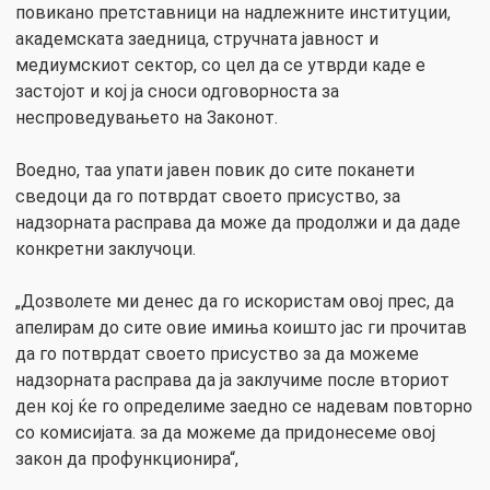
повикано претставници на надлежните институции,
академската заедница, стручната јавност и
медиумскиот сектор, со цел да се утврди каде е
застојот и кој ја сноси одговорноста за
неспроведувањето на Законот.
Воедно, таа упати јавен повик до сите поканети
сведоци да го потврдат своето присуство, за
надзорната расправа да може да продолжи и да даде
конкретни заклучоци.
„Дозволете ми денес да го искористам овој прес, да
апелирам до сите овие имиња коишто јас ги прочитав
да го потврдат своето присуство за да можеме
надзорната расправа да ја заклучиме после вториот
ден кој ќе го определиме заедно се надевам повторно
со комисијата. за да можеме да придонесеме овој
закон да профункционира“,