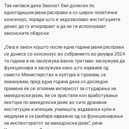
Таа нагласи дека Законот бил донесен по
едногодишни јавни расправи и со широк политички
консензус, поради што е недозволиво институциите
денес да го игнорираат и да не ги исполнуваат
законските обврски.
„Овој е закон којшто после една година јавни расправи
се донесе со консензус во собранието во јануари 2024
та година и не заслужува ваков третман. заслужува да
функционира и заслужува како што изјавиле од
самото Министерство и култура и туризам, се
извинувам, пред една година дека со доследна
примена ќе се зголеми интересот за студирање на
македонски јазик, ќе се пристапи кон вработување
лектори по македонски јазик во сите државни
институции и агенции, училишта, издавачки куќи и
медиуми и се разбира најважно од се функционирање
на инспекторатот за македонски јазик“, рече