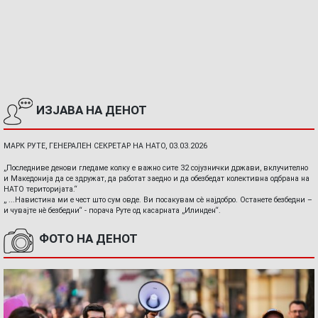
ИЗЈАВА НА ДЕНОТ
МАРК РУТЕ, ГЕНЕРАЛЕН СЕКРЕТАР НА НАТО, 03.03.2026
„Последниве денови гледаме колку е важно сите 32 сојузнички држави, вклучително
и Македонија да се здружат, да работат заедно и да обезбедат колективна одбрана на
НАТО територијата.“
„ ...Навистина ми е чест што сум овде. Ви посакувам сè најдобро. Останете безбедни –
и чувајте нè безбедни“ - порача Руте од касарната „Илинден“.
ФОТО НА ДЕНОТ