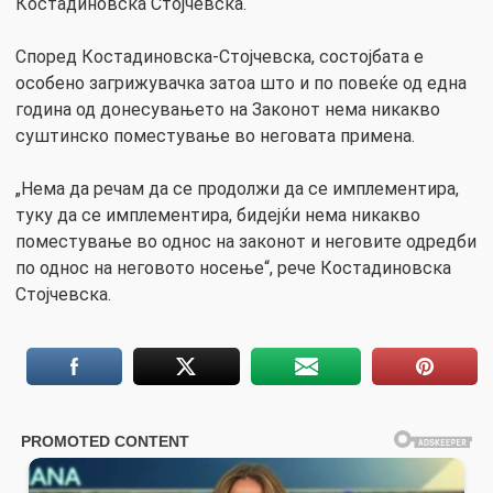
Костадиновска Стојчевска.
Според Костадиновска-Стојчевска, состојбата е
особено загрижувачка затоа што и по повеќе од една
година од донесувањето на Законот нема никакво
суштинско поместување во неговата примена.
„Нема да речам да се продолжи да се имплементира,
туку да се имплементира, бидејќи нема никакво
поместување во однос на законот и неговите одредби
по однос на неговото носење“, рече Костадиновска
Стојчевска.