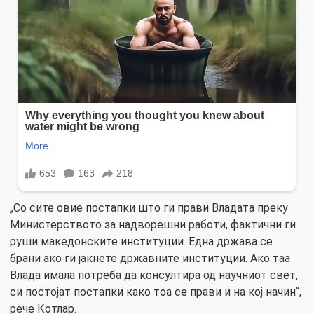
„Со сите овие постапки што ги прави Владата преку
Министерството за надворешни работи, фактични ги
руши македонските институции. Една држава се
брани ако ги јакнете државните институции. Ако таа
Влада имала потреба да консултира од научниот свет,
си постојат постапки како тоа се прави и на кој начин“,
рече Котлар.