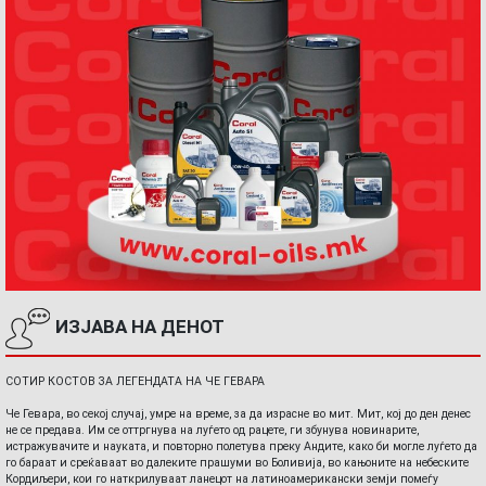
ИЗЈАВА НА ДЕНОТ
СОТИР КОСТОВ ЗА ЛЕГЕНДАТА НА ЧЕ ГЕВАРА
Че Гевара, во секој случај, умре на време, за да израсне во мит. Мит, кој до ден денес
не се предава. Им се оттргнува на луѓето од рацете, ги збунува новинарите,
истражувачите и науката, и повторно полетува преку Андите, како би могле луѓето да
го бараат и среќаваат во далеките прашуми во Боливија, во кањоните на небеските
Кордиљери, кои го наткрилуваат ланецот на латиноамерикански земји помеѓу