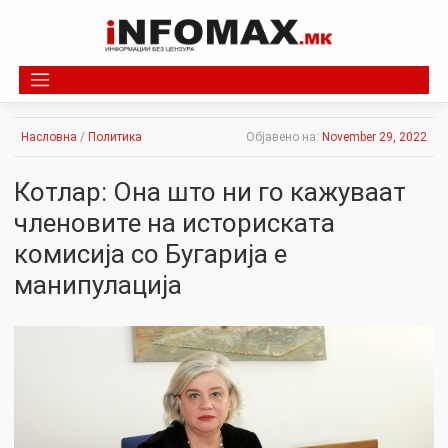
Skip
to
content
Насловна
/
Политика
Објавено на:
November 29, 2022
Котлар: Она што ни го кажуваат
членовите на историската
комисија со Бугарија е
манипулација