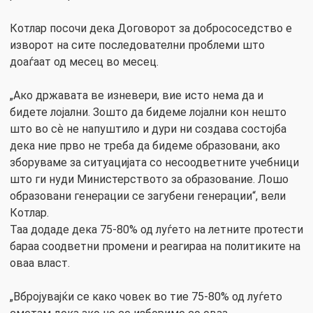
Котлар посочи дека Договорот за добрососедство е
изворот на сите последователни проблеми што
доаѓаат од месец во месец.
„Ако државата ве изневери, вие исто нема да и
бидете лојални. Зошто да бидеме лојални кон нешто
што во сѐ не напуштило и дури ни создава состојба
дека ние прво не треба да бидеме образовани, ако
зборуваме за ситуацијата со несоодветните учебници
што ги нуди Министерството за образование. Лошо
образовани генерации се загубени генерации“, вели
Котлар.
Таа додаде дека 75-80% од луѓето на летните протести
бараа соодветни промени и реагираа на политиките на
оваа власт.
„Вбројувајќи се како човек во тие 75-80% од луѓето