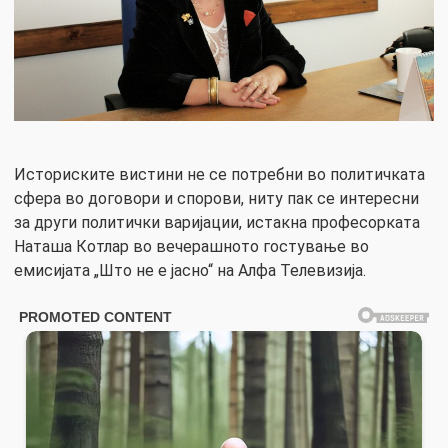
Историските вистини не се потребни во политичката
сфера во договори и спорови, ниту пак се интересни
за други политички варијации, истакна професорката
Наташа Котлар во вечерашното гостување во
емисијата „Што не е јасно“ на Алфа Телевизија.