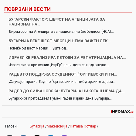
ПОВРЗАНИ ВЕСТИ
БУГАРСКИ ФАКТОР: ШЕФОТ НА АГЕНЦИЈАТА ЗА
НАЦИОНАЛНА…
Директорот на Агенцијата за национална безбедност (НСА)…
БУГАРИЈА ВЕЌЕ ШЕСТ МЕСЕЦИ НЕМА ВАЖЕН ЛЕК…
Повеќе од шест месеци – уште од…
ИЗРАЕЛ ЌЕ РЕАЛИЗИРА ЛЕТОВИ ЗА РЕПАТРИЈАЦИЈА НА…
Израелскиот превозник „ИзрЕр“ вели дека се подготвува…
РАДЕВ ГО ПОДДРЖА ОСУДЕНИОТ ЃОРГИЕВСКИ И ГИ…
„Случајот против Љупчо Ѓоргиевски и антибугарските изјави…
РАДЕВ ДО СИЉАНОВСКА: БУГАРИЈА НИКОГАШ НЕМА ДА…
Бугарскиот претседател Румен Радев изјави дека Бугарија…
Тагови:
Бугарија
/
Македонија
/
Наташа Котлар
/