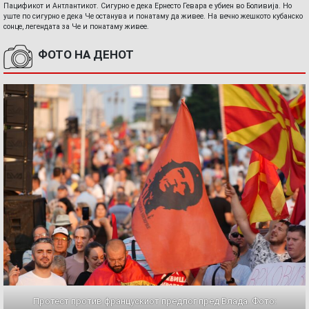
Пацификот и Антлантикот. Сигурно е дека Ернесто Гевара е убиен во Боливија. Но
уште по сигурно е дека Че останува и понатаму да живее. На вечно жешкото кубанско
сонце, легендата за Че и понатаму живее.
ФОТО НА ДЕНОТ
Протест против францускиот предлог пред Влада. Фото: