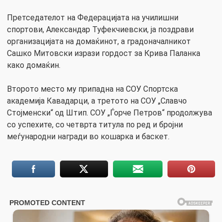
Претседателот на Федерацијата на училишни
спортови, Александар Туфекчиевски, ја поздрави
организацијата на домаќинот, а градоначалникот
Сашко Митовски изрази гордост за Крива Паланка
како домаќин.
Второто место му припадна на СОУ Спортска
академија Кавадарци, а третото на СОУ „Славчо
Стојменски“ од Штип. СОУ „Ѓорче Петров“ продолжува
со успехите, со четврта титула по ред и бројни
меѓународни награди во кошарка и баскет.