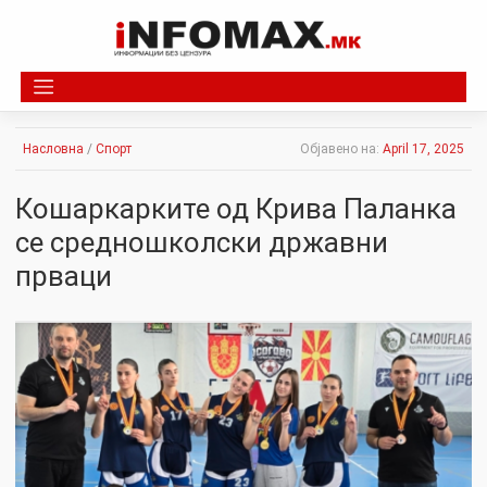
Skip
to
content
Насловна
/
Спорт
Објавено на:
April 17, 2025
Кошаркарките од Крива Паланка
се средношколски државни
прваци