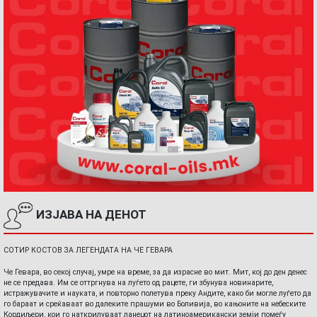
ИЗЈАВА НА ДЕНОТ
СОТИР КОСТОВ ЗА ЛЕГЕНДАТА НА ЧЕ ГЕВАРА
Че Гевара, во секој случај, умре на време, за да израсне во мит. Мит, кој до ден денес
не се предава. Им се оттргнува на луѓето од рацете, ги збунува новинарите,
истражувачите и науката, и повторно полетува преку Андите, како би могле луѓето да
го бараат и среќаваат во далеките прашуми во Боливија, во кањоните на небеските
Кордиљери, кои го наткрилуваат ланецот на латиноамерикански земји помеѓу