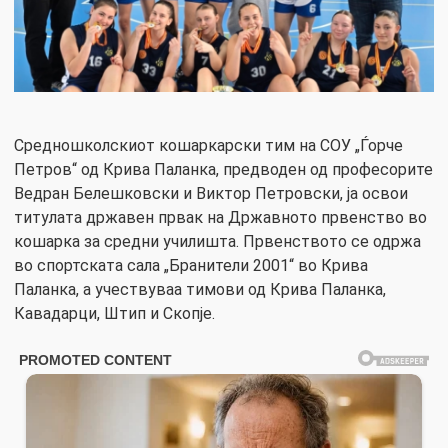
Средношколскиот кошаркарски тим на СОУ „Ѓорче
Петров“ од Крива Паланка, предводен од професорите
Ведран Белешковски и Виктор Петровски, ја освои
титулата државен првак на Државното првенство во
кошарка за средни училишта. Првенството се одржа
во спортската сала „Бранители 2001“ во Крива
Паланка, а учествуваа тимови од Крива Паланка,
Кавадарци, Штип и Скопје.