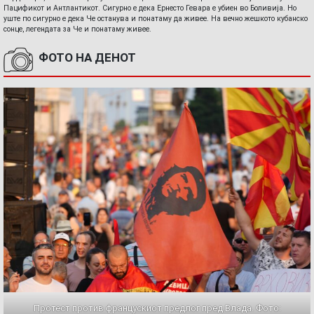
Пацификот и Антлантикот. Сигурно е дека Ернесто Гевара е убиен во Боливија. Но
уште по сигурно е дека Че останува и понатаму да живее. На вечно жешкото кубанско
сонце, легендата за Че и понатаму живее.
ФОТО НА ДЕНОТ
Протест против францускиот предлог пред Влада. Фото: