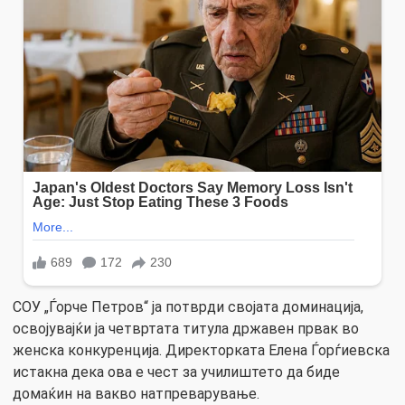
СОУ „Ѓорче Петров“ ја потврди својата доминација,
освојувајќи ја четвртата титула државен првак во
женска конкуренција. Директорката Елена Ѓорѓиевска
истакна дека ова е чест за училиштето да биде
домаќин на вакво натпреварување.