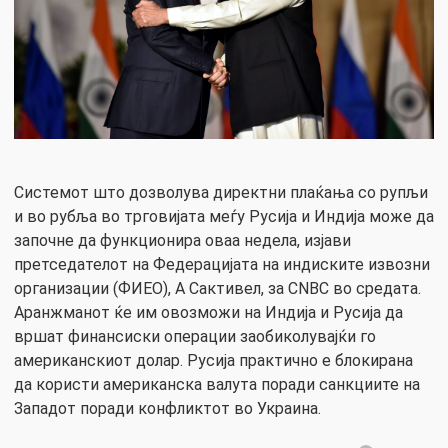
Системот што дозволува директни плаќања со рупљи
и во рубља во трговијата меѓу Русија и Индија може да
започне да функционира оваа недела, изјави
претседателот на Федерацијата на индиските извозни
организации (ФИЕО), А Сактивел, за CNBC во средата.
Аранжманот ќе им овозможи на Индија и Русија да
вршат финансиски операции заобиколувајќи го
американскиот долар. Русија практично е блокирана
да користи американска валута поради санкциите на
Западот поради конфликтот во Украина.