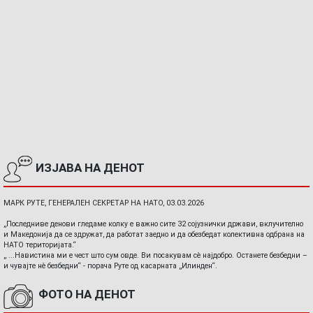
ИЗЈАВА НА ДЕНОТ
МАРК РУТЕ, ГЕНЕРАЛЕН СЕКРЕТАР НА НАТО, 03.03.2026
„Последниве денови гледаме колку е важно сите 32 сојузнички држави, вклучително
и Македонија да се здружат, да работат заедно и да обезбедат колективна одбрана на
НАТО територијата.“
„ ...Навистина ми е чест што сум овде. Ви посакувам сè најдобро. Останете безбедни –
и чувајте нè безбедни“ - порача Руте од касарната „Илинден“.
ФОТО НА ДЕНОТ