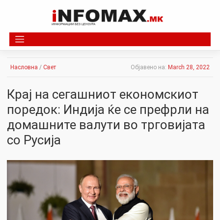
Skip
to
content
Насловна
/
Свет
Објавено на:
March 28, 2022
Крај на сегашниот економскиот
поредок: Индија ќе се префрли на
домашните валути во трговијата
со Русија