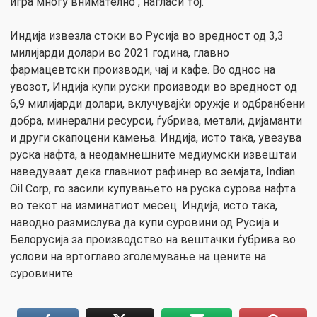
игра многу внимателно“, нагласи тој.
Индија извезла стоки во Русија во вредност од 3,3
милијарди долари во 2021 година, главно
фармацевтски производи, чај и кафе. Во однос на
увозот, Индија купи руски производи во вредност од
6,9 милијарди долари, вклучувајќи оружје и одбранбени
добра, минерални ресурси, ѓубрива, метали, дијаманти
и други скапоцени камења. Индија, исто така, увезува
руска нафта, а неодамнешните медиумски извештаи
наведуваат дека главниот рафинер во земјата, Indian
Oil Corp, го засили купувањето на руска сурова нафта
во текот на изминатиот месец. Индија, исто така,
наводно размислува да купи суровини од Русија и
Белорусија за производство на вештачки ѓубрива во
услови на вртоглаво зголемување на цените на
суровините.