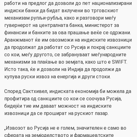
работи на предлог да дозволи до пет национализирани
индиски банки да бидат вклучени во трговскиот
механизам рупљи-рубља, како и разговори меѓу
гувернерот на централната банка, министерот за
финансии и банките за ова прашање веќе се одржани.
Аранжманот ќе им овозможи на индиските извозници
да продолжат да работат со Русија и покрај санкциите
со кои, меѓу другото, се забрануваат меѓународните
механизми за плаќање во земјата, како што е SWIFT.
Исто така, ќе и дозволи на Индија да продолжи да
купува руски извоз на енергија и други стоки.
Според Сактхивел, индиската економија би можела да
профитира од санкциите со кои се соочува Русија,
бидејќи тие им даваат можност на индиските
извозници да се прошират на рускиот пазар.
„Извозот во Русија не е голем, значителен е само во
сферата на земјоделството и фармацевтските