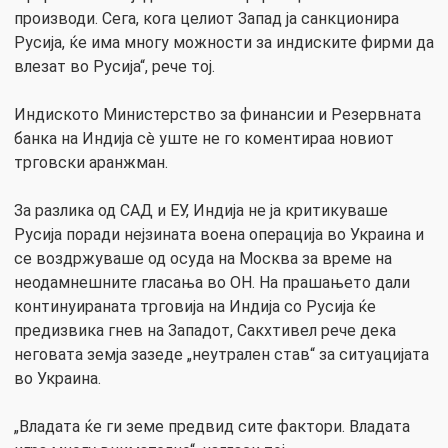
производи. Сега, кога целиот Запад ја санкционира
Русија, ќе има многу можности за индиските фирми да
влезат во Русија“, рече тој.
Индиското Министерство за финансии и Резервната
банка на Индија сè уште не го коментираа новиот
трговски аранжман.
За разлика од САД и ЕУ, Индија не ја критикуваше
Русија поради нејзината воена операција во Украина и
се воздржуваше од осуда на Москва за време на
неодамнешните гласања во ОН. На прашањето дали
континуираната трговија на Индија со Русија ќе
предизвика гнев на Западот, Сакхтивел рече дека
неговата земја зазеде „неутрален став“ за ситуацијата
во Украина.
„Владата ќе ги земе предвид сите фактори. Владата