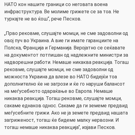
НАТО кон нашите граници со неговата воена
инфраструктура. Ве молиме грижете се за тоа. Не
туркајте не во ќош“, рече Песков.
„Прво рековме, слушајте момци, не сме задоволни од
овој пуч во Украина. А вие ги имате гаранциите на
Полска, Франција и Германија. Веројатно се сеќавате
на документот потпишан од надлежните министри за
надворешни работи. Немаше никаква реакција. Тогаш
рековме, слушајте момци, не сме задоволни од
можноста Украина да влезе во НАТО бидејќи тоа
дополнително ќе не загрози и ќе го наруши балансот
на меѓусебното одвраќање во Европа. Немаше
никаква реакција. Тогаш рековме, слушајте момци,
сакаме еднаков однос. Сакаме да ги земеме предвид
меѓусебните грижи. Ако не ја земете предвид нашата
загриженост, тогаш ќе бидеме малку нервозни. И
тогаш немаше никаква реакција“, изјави Песков.