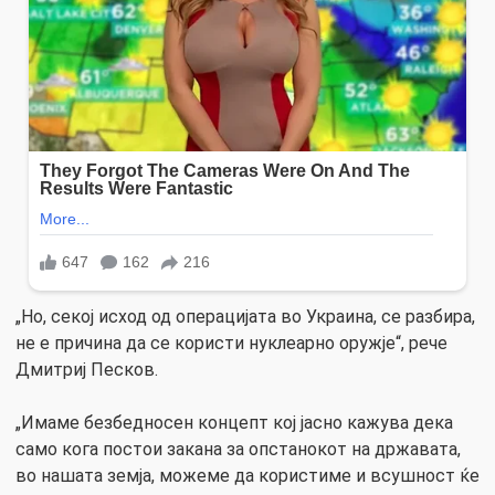
„Но, секој исход од операцијата во Украина, се разбира,
не е причина да се користи нуклеарно оружје“, рече
Дмитриј Песков.
„Имаме безбедносен концепт кој јасно кажува дека
само кога постои закана за опстанокот на државата,
во нашата земја, можеме да користиме и всушност ќе