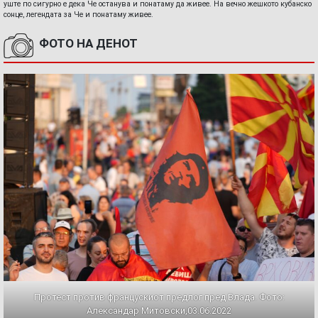
уште по сигурно е дека Че останува и понатаму да живее. На вечно жешкото кубанско
сонце, легендата за Че и понатаму живее.
ФОТО НА ДЕНОТ
Протест против францускиот предлог пред Влада. Фото:
Александар Митовски,03.06.2022