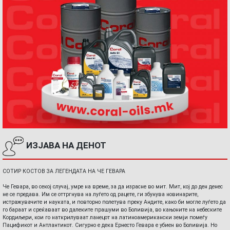
ИЗЈАВА НА ДЕНОТ
СОТИР КОСТОВ ЗА ЛЕГЕНДАТА НА ЧЕ ГЕВАРА
Че Гевара, во секој случај, умре на време, за да израсне во мит. Мит, кој до ден денес
не се предава. Им се оттргнува на луѓето од рацете, ги збунува новинарите,
истражувачите и науката, и повторно полетува преку Андите, како би могле луѓето да
го бараат и среќаваат во далеките прашуми во Боливија, во кањоните на небеските
Кордиљери, кои го наткрилуваат ланецот на латиноамерикански земји помеѓу
Пацификот и Антлантикот. Сигурно е дека Ернесто Гевара е убиен во Боливија. Но