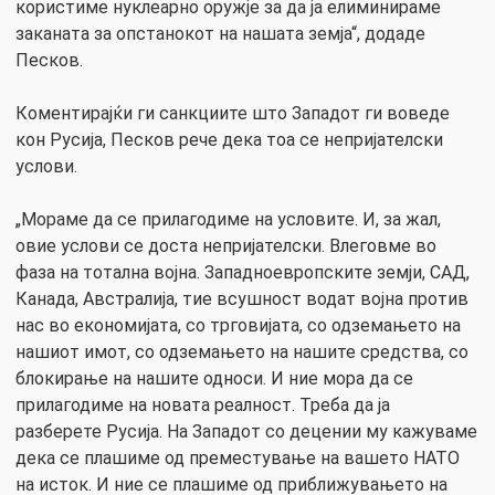
користиме нуклеарно оружје за да ја елиминираме
заканата за опстанокот на нашата земја“, додаде
Песков.
Коментирајќи ги санкциите што Западот ги воведе
кон Русија, Песков рече дека тоа се непријателски
услови.
„Мораме да се прилагодиме на условите. И, за жал,
овие услови се доста непријателски. Влеговме во
фаза на тотална војна. Западноевропските земји, САД,
Канада, Австралија, тие всушност водат војна против
нас во економијата, со трговијата, со одземањето на
нашиот имот, со одземањето на нашите средства, со
блокирање на нашите односи. И ние мора да се
прилагодиме на новата реалност. Треба да ја
разберете Русија. На Западот со децении му кажуваме
дека се плашиме од преместување на вашето НАТО
на исток. И ние се плашиме од приближувањето на