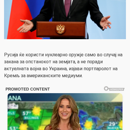
Русија ќе користи нуклеарно оружје само во случај на
закана за опстанокот на земјата, а не поради
актуелната војна во Украина, изјави портпаролот на
Кремљ за американските медиуми.