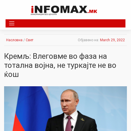
Skip
to
content
Насловна
/
Свет
Објавено на:
March 29, 2022
Кремљ: Влеговме во фаза на
тотална војна, не туркајте не во
ќош