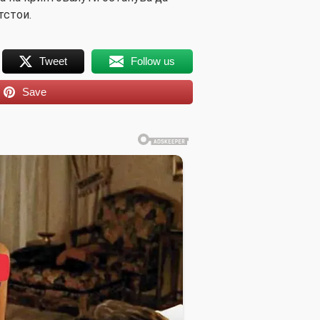
тстои.
Tweet
Follow us
Save