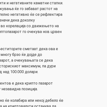
ити и негативните каматни стапки.
увања ќе го забават растот на
ително негативно ќе се рефлектира
 значи дека доколку
 во корелација со движењето на
иптопазарот го очекува нов црвен
еститорите сметаат дека ова е
 многу брзо ќе дојде до
зарот, а очекувањата се дека
сторискиот максимум, па дури
д над 100.000 долари.
ментов е дека крипто пазарот
у незавидна позиција.
о ќе колабира или некој дебело ќе
ба на криптовалути останува да