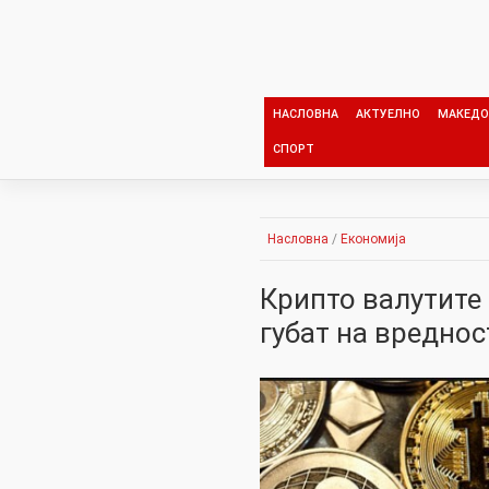
Skip
to
content
НАСЛОВНА
АКТУЕЛНО
МАКЕДО
СПОРТ
Насловна
/
Економија
Крипто валутите 
губат на вреднос