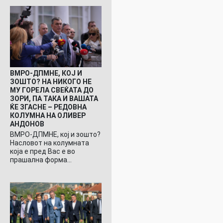
ВМРО-ДПМНЕ, КОЈ И
ЗОШТО? НА НИКОГО НЕ
МУ ГОРЕЛА СВЕЌАТА ДО
ЗОРИ, ПА ТАКА И ВАШАТА
ЌЕ ЗГАСНЕ – РЕДОВНА
КОЛУМНА НА ОЛИВЕР
АНДОНОВ
ВМРО-ДПМНЕ, кој и зошто?
Насловот на колумната
која е пред Вас е во
прашална форма…