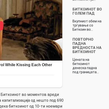
БИТКОИНОТ ВО
ГОЛЕМ ПАД
Вкупниот обем на
тргување со
Биткоин во…
ПОВТОРНО
ПАДНА
ВРЕДНОСТА НА
БИТКОИНОТ
Цената на
биткоинот
денеска падна
под границата…
а Биткоинот во моментов вреди
а капитализација од нешто под 690
 дека биткоинот од 10-ти ноември