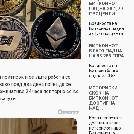
БИТКОИНОТ
ПАДНА ЗА 1,79
ПРОЦЕНТИ
Вредноста на
Биткоинот падна
за 1,79 проценти…
БИТКОИНОТ
БЛАГО ПАДНА
НА 95.285 ЕВРА
Вредноста на
Биткоин благо
падна за 0,53…
м притисок и се уште работи со
како пред два дена почна да се
ИСТОРИСКИ
зминативе 24 часа повторно се во
СКОК НА
БИТКОИНОТ –
валути.
ДОСТИГНА
НАД…
Криптовалутата
достигна ново
историско ниво
Биткоинот ја…