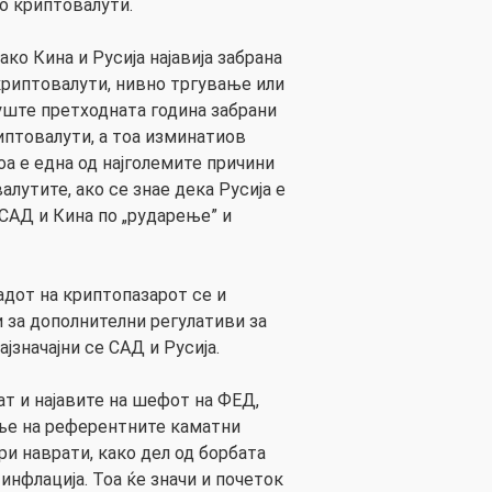
о криптовалути.
ко Кина и Русија најавија забрана
 криптовалути, нивно тргување или
уште претходната година забрани
иптовалути, а тоа изминатиов
Тоа е една од најголемите причини
алутите, ако се знае дека Русија е
 САД и Кина по „рударење” и
адот на криптопазарот се и
ји за дополнителни регулативи за
јзначајни се САД и Русија.
т и најавите на шефот на ФЕД,
ње на референтните каматни
ри наврати, како дел од борбата
инфлација. Тоа ќе значи и почеток