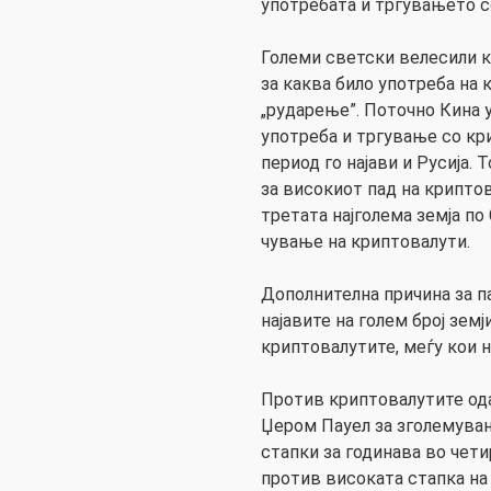
употребата и тргувањето с
Големи светски велесили ка
за каква било употреба на
„рударење”. Поточно Кина 
употреба и тргување со кр
период го најави и Русија. 
за високиот пад на криптов
третата најголема земја по
чување на криптовалути.
Дополнителна причина за п
најавите на голем број зем
криптовалутите, меѓу кои на
Против криптовалутите ода
Џером Пауел за зголемува
стапки за годинава во чети
против високата стапка на 