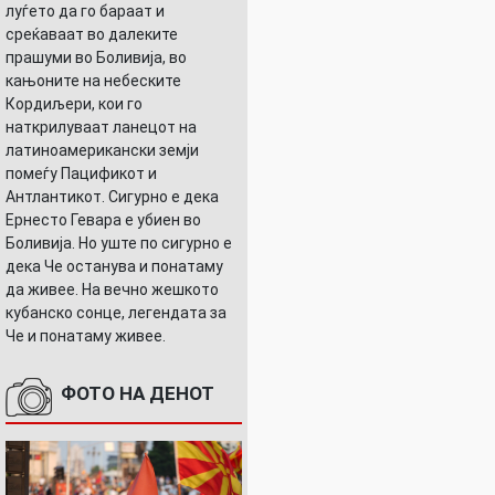
луѓето да го бараат и
среќаваат во далеките
прашуми во Боливија, во
кањоните на небеските
Кордиљери, кои го
наткрилуваат ланецот на
латиноамерикански земји
помеѓу Пацификот и
Антлантикот. Сигурно е дека
Ернесто Гевара е убиен во
Боливија. Но уште по сигурно е
дека Че останува и понатаму
да живее. На вечно жешкото
кубанско сонце, легендата за
Че и понатаму живее.
ФОТО НА ДЕНОТ