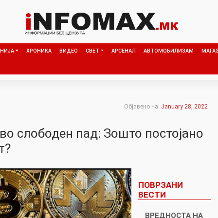
НИЈА
ХРОНИКА
ВИДЕО
СВЕТ
АРСЕНАЛ
АВТОМОБИЛИЗАМ
МАГА
Објавено на:
January 28, 2022
во слободен пад: Зошто постојано
т?
ПОВРЗАНИ
ВЕСТИ
ВРЕДНОСТА НА