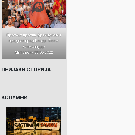
Протест против францускиот
предлог пред Влада. Фото:
Александар
Митовски,03.06.2022
ПРИЈАВИ СТОРИЈА
КОЛУМНИ