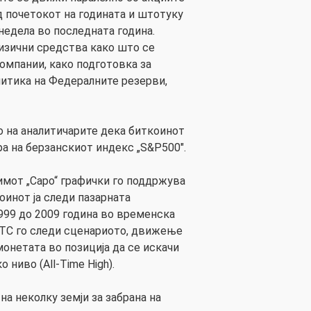
д почетокот на годината и штотуку
 недела во последната година.
изични средства како што се
омпании, како подготовка за
итика на Федералните резерви,
 на аналитичарите дека биткоинот
ра на берзанскиот индекс „S&P500″.
мот „Capo“ графички го поддржува
инот ја следи пазарната
1999 до 2009 година во временска
BTC го следи сценариото, движење
 монетата во позиција да се искачи
 ниво (All-Time High).
на неколку земји за забрана на