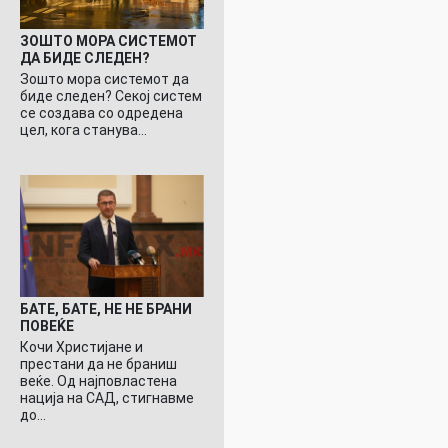
ЗОШТО МОРА СИСТЕМОТ
ДА БИДЕ СЛЕДЕН?
Зошто мора системот да
биде следен? Секој систем
се создава со одредена
цел, кога станува…
БАТЕ, БАТЕ, НЕ НЕ БРАНИ
ПОВЕЌЕ
Кочи Христијане и
престани да не браниш
веќе. Од најповластена
нација на САД, стигнавме
до…