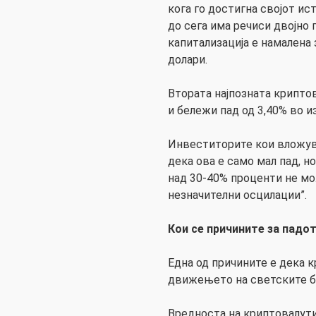
кога го достигна својот и
до сега има речиси двојно 
капитализација е намалена 
долари.
Втората најпозната крипто
и бележи пад од 3,40% во и
Инвеститорите кои вложув
дека ова е само мал пад, но
над 30-40% проценти не мо
незначителни осцилации”.
Кои се причините за падо
Една од причините е дека к
движењето на светските б
Вредноста на криптовалути