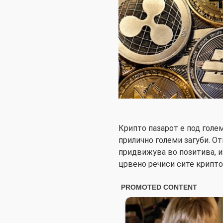
Крипто пазарот е под голе
прилично големи загуби. От
придвижува во позитива, и
црвено речиси сите крипто