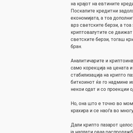
на крајот на евтините кред
Поскапите кредитни задолж
економијата, а тоа дополн
врз светските берзи, а тоа
криптовалутите се движат
светските берзи, тогаш кр
бран.
Аналитичарите и криптоинв
само корекција на цената и
стабилизација на крипто па
биткоинот ќе го надмине и
некои одат и со проекции о
Но, она што е точно во мо
крахира и се наоѓа во мног
Дали крипто пазарот целосн
ја наплати оваа распродаж