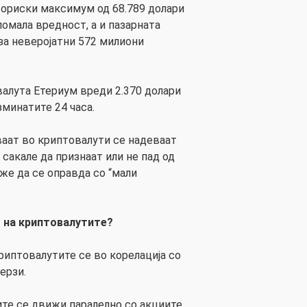
сториски максимум од 68.789 долари
помала вредност, а и пазарната
за неверојатни 572 милиони
валута Етериум вреди 2.370 долари
зминатите 24 часа.
аат во криптовалути се надеваат
 сакале да признаат или не пад од
же да се оправда со “мали
т на криптовалутите?
риптовалутите се во корелација со
ерзи.
те се движи паралелно со акциите