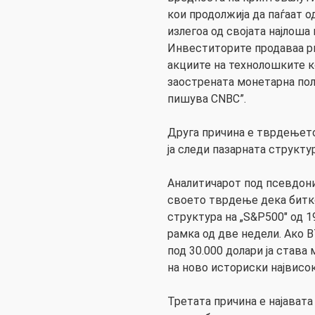
кои продолжија да паѓаат о
излегоа од својата најлоша
Инвеститорите продаваа р
акциите на технолошките к
заострената монетарна пол
пишува CNBC”.
Друга причина е тврдењето
ја следи пазарната структу
Аналитичарот под псевдони
своето тврдење дека битко
структура на „S&P500″ од 
рамка од две недели. Ако 
под 30.000 долари ја става
на ново историски највисоко
Третата причина е најавата 