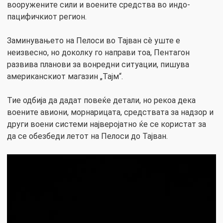
вооружените сили и воените средства во индо-
пацифичкиот регион.
Заминувањето на Пелоси во Тајван сè уште е
неизвесно, но доколку го направи тоа, Пентагон
развива планови за вонредни ситуации, пишува
американскиот магазин „Тајм“.
Тие одбија да дадат повеќе детали, но рекоа дека
воените авиони, морнарицата, средствата за надзор и
други воени системи најверојатно ќе се користат за
да се обезбеди летот на Пелоси до Тајван.
Video
Player