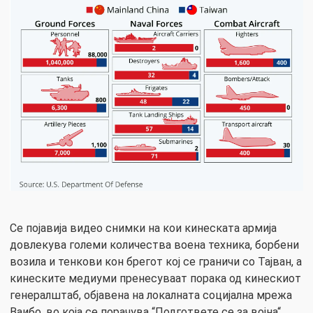
Се појавија видео снимки на кои кинеската армија
довлекува големи количества воена техника, борбени
возила и тенкови кон брегот кој се граничи со Тајван, а
кинеските медиуми пренесуваат порака од кинескиот
генералштаб, објавена на локалната социјална мрежа
Ваибо, во која се порачува “Подгответе се за војна“.