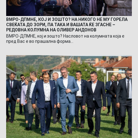
ВМРО-ДПМНЕ, КОЈ И ЗОШТО? НА НИКОГО НЕ МУ ГОРЕЛА
СВЕЌАТА ДО ЗОРИ, ПА ТАКА И ВАШАТА ЌЕ ЗГАСНЕ –
РЕДОВНА КОЛУМНА НА ОЛИВЕР АНДОНОВ
ВМРО-ДПМНЕ, кој и зошто? Насловот на колумната која е
пред Вас е во прашална форма…