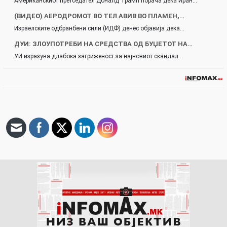
Американскиот претседател Доналд Трамп порача дека Иран…
(ВИДЕО) АЕРОДРОМОТ ВО ТЕЛ АВИВ ВО ПЛАМЕН,…
Израелските одбранбени сили (ИДФ) денес објавија дека…
ДУИ: ЗЛОУПОТРЕБИ НА СРЕДСТВА ОД БУЏЕТОТ НА…
УИ изразува длабока загриженост за најновиот скандал…