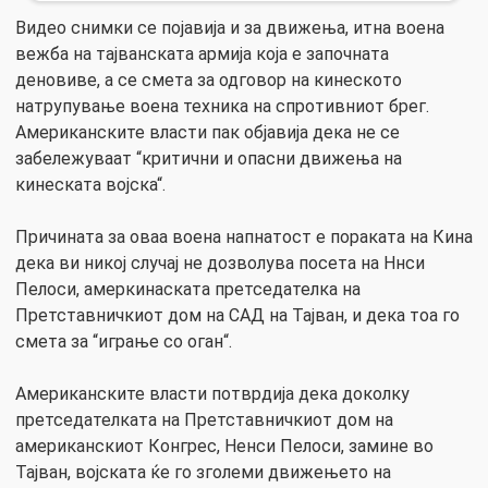
Видео снимки се појавија и за движења, итна воена
вежба на тајванската армија која е започната
деновиве, а се смета за одговор на кинеското
натрупување воена техника на спротивниот брег.
Американските власти пак објавија дека не се
забележуваат “критични и опасни движења на
кинеската војска“.
Причината за оваа воена напнатост е пораката на Кина
дека ви никој случај не дозволува посета на Ннси
Пелоси, амеркинаската претседателка на
Претставничкиот дом на САД на Тајван, и дека тоа го
смета за “играње со оган“.
Американските власти потврдија дека доколку
претседателката на Претставничкиот дом на
американскиот Конгрес, Ненси Пелоси, замине во
Тајван, војската ќе го зголеми движењето на