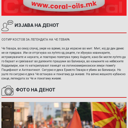
ИЗЈАВА НА ДЕНОТ
СОТИР КОСТОВ ЗА ЛЕГЕНДАТА НА ЧЕ ГЕВАРА
Че Гевара, во секој случај, умре на време, за да израсне во мит. Мит, кој до ден денес
не се предава. Им се оттргнува на луѓето од рацете, ги збунува новинарите,
истражувачите и науката, и повторно полетува преку Андите, како би могле луѓето да
го бараат и среќаваат во далеките прашуми во Боливија, во кањоните на небеските
Кордиљери, кои го наткрилуваат ланецот на латиноамерикански земји помеѓу
Пацификот и Антлантикот. Сигурно е дека Ернесто Гевара е убиен во Боливија. Но
уште по сигурно е дека Че останува и понатаму да живее. На вечно жешкото кубанско
сонце, легендата за Че и понатаму живее.
ФОТО НА ДЕНОТ