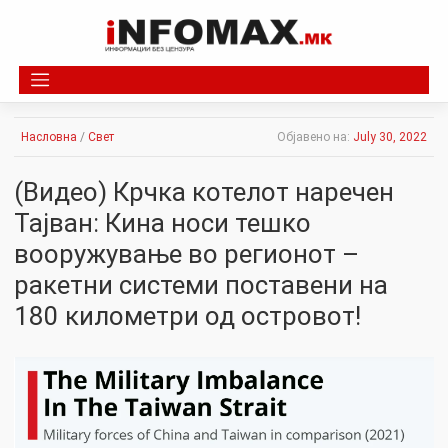
Skip
to
content
Насловна
/
Свет
Објавено на:
July 30, 2022
(Видео) Крчка котелот наречен
Тајван: Кина носи тешко
вооружување во регионот –
ракетни системи поставени на
180 километри од островот!