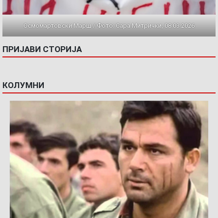
Осмомартовски Марш / Фото: Сара Митрички, 08.03.2026
ПРИЈАВИ СТОРИЈА
КОЛУМНИ