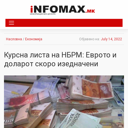
Skip
to
content
Насловна
/
Економија
Објавено на:
July 14, 2022
Курсна листа на НБРМ: Еврото и
доларот скоро изедначени