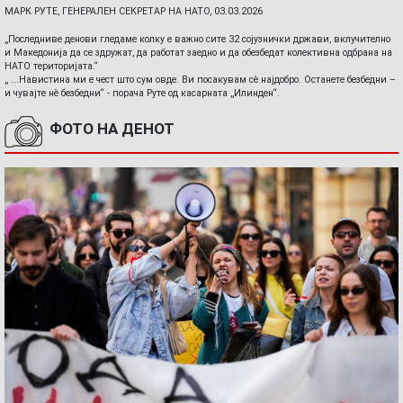
МАРК РУТЕ, ГЕНЕРАЛЕН СЕКРЕТАР НА НАТО, 03.03.2026
„Последниве денови гледаме колку е важно сите 32 сојузнички држави, вклучително
и Македонија да се здружат, да работат заедно и да обезбедат колективна одбрана на
НАТО територијата.“
„ ...Навистина ми е чест што сум овде. Ви посакувам сè најдобро. Останете безбедни –
и чувајте нè безбедни“ - порача Руте од касарната „Илинден“.
ФОТО НА ДЕНОТ