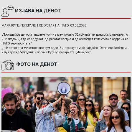
ИЗЈАВА НА ДЕНОТ
МАРК РУТЕ, ГЕНЕРАЛЕН СЕКРЕТАР НА НАТО, 03.03.2026
„Последниве денови гледаме колку е важно сите 32 сојузнички држави, вклучително
и Македонија да се здружат, да работат заедно и да обезбедат колективна одбрана на
НАТО територијата.“
„ ...Навистина ми е чест што сум овде. Ви посакувам сè најдобро. Останете безбедни –
и чувајте нè безбедни“ - порача Руте од касарната „Илинден“.
ФОТО НА ДЕНОТ