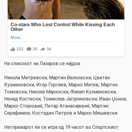
На списокот на Лазаров се најдоа:
Никола Митревски, Мартин Велковски, Цветан
Кузмановски, Игор Ѓоргиев, Марко Митев, Мартин
Томовски, Никола Маркоски, Филип Кузмановски,
Ненад Костески, Томислав Јагуриновски, Иван Џонов,
Марко Стојковиќ, Петар Атанасијевиќ, Мартин
Серафимов, Костадин Петров и Марко Мишевски.
Натпреварот ќе се игра од 19 часот во Спортскиот