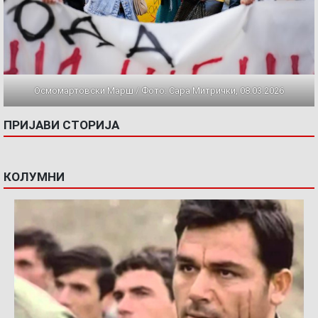
Осмомартовски Марш / Фото: Сара Митрички, 08.03.2026
ПРИЈАВИ СТОРИЈА
КОЛУМНИ