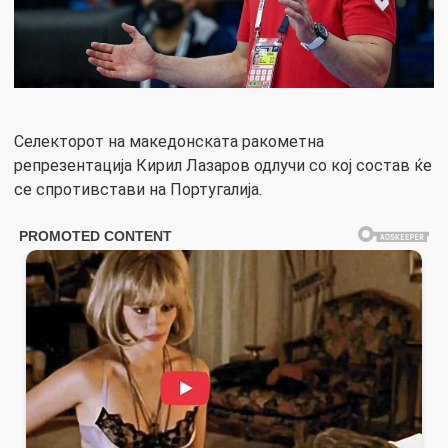
Селекторот на македонската ракометна
репрезентација Кирил Лазаров одлучи со кој состав ќе
се спротивстави на Португалија.