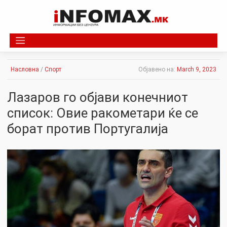
Skip
to
content
Насловна
/
Спорт
Објавено на:
March 9, 2023
Лазаров го објави конечниот
список: Овие ракометари ќе се
борат против Португалија