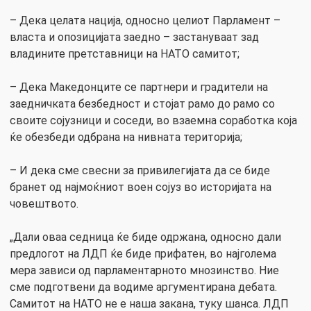
– Дека целата нација, односно целиот Парламент –
власта и опозицијата заедно – застануваат зад
владините претставници на НАТО самитот;
– Дека Македонците се партнери и градители на
заедничката безбедност и стојат рамо до рамо со
своите сојузници и соседи, во взаемна соработка која
ќе обезбеди одбрана на нивната територија;
– И дека сме свесни за привилегијата да се биде
бранет од најмоќниот воен сојуз во историјата на
човештвото.
„Дали оваа седница ќе биде одржана, односно дали
предлогот на ЛДП ќе биде прифатен, во најголема
мера зависи од парламентарното мнозинство. Ние
сме подготвени да водиме аргументирана дебата.
Самитот на НАТО не е наша закана, туку шанса. ЛДП