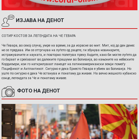
ИЗЈАВА НА ДЕНОТ
СОТИР КОСТОВ ЗА ЛЕГЕНДАТА НА ЧЕ ГЕВАРА
Че Гевара, во секој случај, умре на време, за да израсне во мит. Мит, кој до ден денес
не се предава. Им се оттргнува на луѓето од рацете, ги збунува новинарите,
истражувачите и науката, и повторно полетува преку Андите, како би могле луѓето да
го бараат и среќаваат во далеките прашуми во Боливија, во кањоните на небеските
Кордиљери, кои го наткрилуваат ланецот на латиноамерикански земји помеѓу
Пацификот и Антлантикот. Сигурно е дека Ернесто Гевара е убиен во Боливија. Но
уште по сигурно е дека Че останува и понатаму да живее. На вечно жешкото кубанско
сонце, легендата за Че и понатаму живее.
ФОТО НА ДЕНОТ