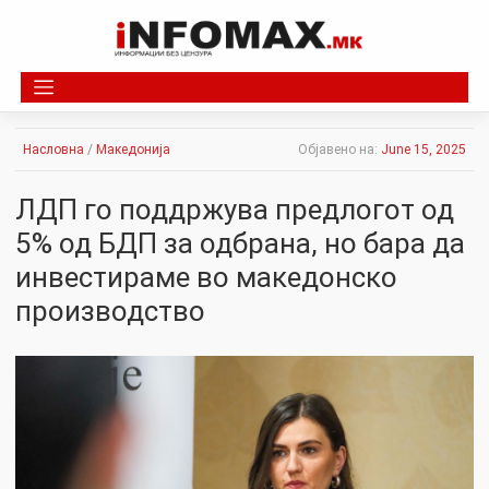
Skip
to
content
Насловна
/
Македонија
Објавено на:
June 15, 2025
ЛДП го поддржува предлогот од
5% од БДП за одбрана, но бара да
инвестираме во македонско
производство