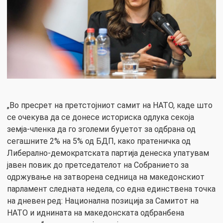
„Во пресрет на претстојниот самит на НАТО, каде што
се очекува да се донесе историска одлука секоја
земја-членка да го зголеми буџетот за одбрана од
сегашните 2% на 5% од БДП, како пратеничка од
Либерално-демократската партија денеска упатувам
јавен повик до претседателот на Собранието за
одржување на затворена седница на македонскиот
парламент следната недела, со една единствена точка
на дневен ред: Национална позиција за Самитот на
НАТО и иднината на македонската одбранбена