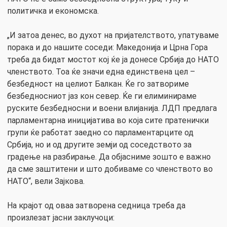
политичка и економска.
„И затоа денес, во духот на пријателството, упатуваме
порака и до нашите соседи: Македонија и Црна Гора
треба да бидат мостот кој ќе ја донесе Србија до НАТО
членството. Тоа ќе значи една единствена цел –
безбедност на целиот Балкан. Ќе го затвориме
безбедносниот јаз кон север. Ќе ги елиминираме
руските безбедносни и воени влијанија. ЛДП предлага
парламентарна иницијатива во која сите пратенички
групи ќе работат заедно со парламентарците од
Србија, но и од другите земји од соседството за
градење на разбирање. Да објасниме зошто е важно
да сме заштитени и што добиваме со членството во
НАТО“, вели Зајкова.
На крајот од оваа затворена седница треба да
произлезат јасни заклучоци: