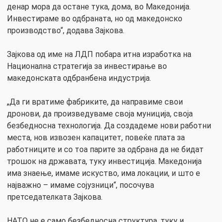
денар мора да остане тука, дома, во Македонија.
Инвестираме во одбраната, но од македонско
производство“, додава Зајкова.
Зајкова од име на ЛДП побара итна изработка на
Национална стратегија за инвестирање во
македонската одбранбена индустрија.
„Да ги вратиме фабриките, да направиме свои
дронови, да произведуваме своја муниција, своја
безбедносна технологија. Да создадеме нови работни
места, нов извозен капацитет, повеќе плата за
работниците и со тоа парите за одбрана да не бидат
трошок на државата, туку инвестиција. Македонија
има знаење, имаме искуство, има локации, и што е
најважно – имаме сојузници“, посочува
претседателката Зајкова.
НАТО не е само безбедносна структура, туку и