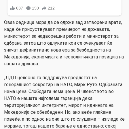
Оваа седница мора да се одржи зад затворени врати,
каде ќе присуствуваат премиерот на државата,
министерот за надворешни работи и министерот за
одбрана, затоа што одлуките кои се очекуваат ќе
значат дефинитивно нова ера за безбедноста на
Македонија, економијата и геополитичката позиција на
нашата држава.
„ЛДП целосно го поддржува предлогот на
генералниот секретар на НАТО, Марк Руте. Одбраната
нема цена. Слободата нема цена. И членството во
НАТО е нашата најголема гаранција дека
територијалниот интегритет, мирот и иднината на
Македонија се обезбедени. Но, ако веќе плаќаме
повеќе, а по однос на она што го слушаме – изгледа ќе
мораме, тогаш нашето барање е едноставно: секој