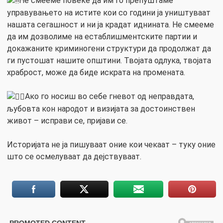
Не смееме повеќе да им го препуштаме
управувањето на истите кои со години ја уништуваат
нашата сегашност и ни ја крадат иднината. Не смееме
да им дозволиме на естаблишментските партии и
докажаните криминогени структури да продолжат да
ги пустошат нашите општини. Твојата одлука, твојата
храброст, може да биде искрата на промената.
Ако го носиш во себе гневот од неправдата,
љубовта кон народот и визијата за достоинствен
живот – исправи се, пријави се.
Историјата не ја пишуваат оние кои чекаат – туку оние
што се осмелуваат да дејствуваат.