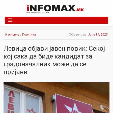
Skip
to
content
Насловна
/
Политика
Објавено на:
June 14, 2025
Левица објави јавен повик: Секој
кој сака да биде кандидат за
градоначалник може да се
пријави