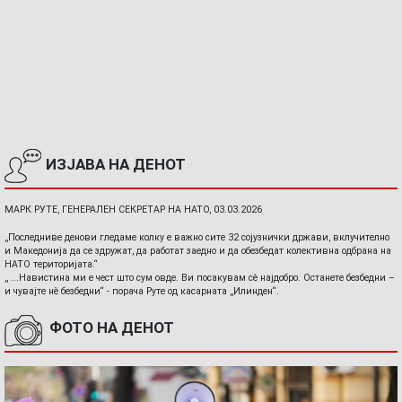
ИЗЈАВА НА ДЕНОТ
МАРК РУТЕ, ГЕНЕРАЛЕН СЕКРЕТАР НА НАТО, 03.03.2026
„Последниве денови гледаме колку е важно сите 32 сојузнички држави, вклучително
и Македонија да се здружат, да работат заедно и да обезбедат колективна одбрана на
НАТО територијата.“
„ ...Навистина ми е чест што сум овде. Ви посакувам сè најдобро. Останете безбедни –
и чувајте нè безбедни“ - порача Руте од касарната „Илинден“.
ФОТО НА ДЕНОТ