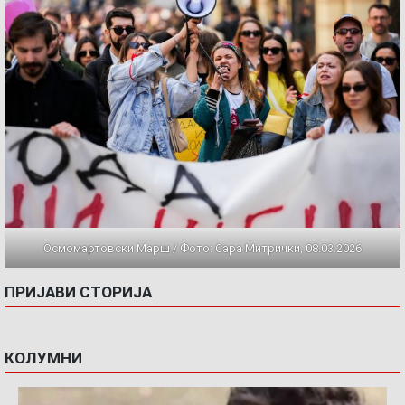
Осмомартовски Марш / Фото: Сара Митрички, 08.03.2026
ПРИЈАВИ СТОРИЈА
КОЛУМНИ