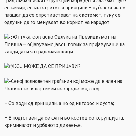
градоначалничките функции мора да ги заземат луѓе
со визија, со интегритет и принципи – луѓе кои не се
плашат да се спротивстават на системот, туку се
одлучни да го менуваат во корист на народот.
Оттука, согласно Одлука на Президиумот на
Левица – објавуваме јавен повик за пријавување на
кандидати за градоначалници.
КОЈ МОЖЕ ДА СЕ ПРИЈАВИ?
Секој полнолетен граѓанин кој може да е член на
Левица, но и партиски неопределен, а кој:
– Се води од принципи, а не од интерес и суета;
– Е подготвен да се фати во костец со корупцијата,
криминалот и урбаното дивеење;