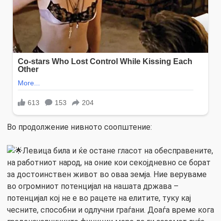
Во продолжение нивното соопштениe:
Левица била и ќе остане гласот на обесправените,
на работниот народ, на оние кои секојдневно се борат
за достоинствен живот во оваа земја. Ние веруваме
во огромниот потенцијал на нашата држава –
потенцијал кој не е во рацете на елитите, туку кај
чесните, способни и одлучни граѓани. Доаѓа време кога