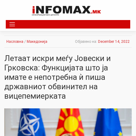
Skip
to
content
Насловна
/
Македонија
Објавено на:
December 14, 2022
Летаат искри меѓу Јовески и
Грковска: Функцијата што ја
имате е непотребна ѝ пиша
државниот обвинител на
вицепемиерката