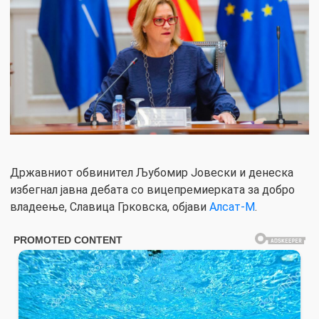
Државниот обвинител Љубомир Јовески и денеска
избегнал јавна дебата со вицепремиерката за добро
владеење, Славица Грковска, објави
Алсат-М
.