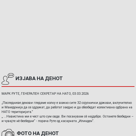
ИЗЈАВА НА ДЕНОТ
МАРК РУТЕ, ГЕНЕРАЛЕН СЕКРЕТАР НА НАТО, 03.03.2026
„Последниве денови гледаме колку е важно сите 32 сојузнички држави, вклучително
и Македонија да се здружат, да работат заедно и да обезбедат колективна одбрана на
НАТО територијата.“
„ ...Навистина ми е чест што сум овде. Ви посакувам сè најдобро. Останете безбедни –
и чувајте нè безбедни“ - порача Руте од касарната „Илинден“.
ФОТО НА ДЕНОТ