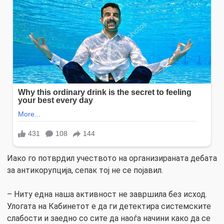
Иако го потврдил учеството на организираната дебата
за антикорупција, сепак тој не се појавил.
– Ниту една наша активност не завршила без исход.
Улогата на Кабинетот е да ги детектира системските
слабости и заедно со сите да наоѓа начини како да се