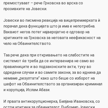
премостуваат – рече Грковска во врска со
прозивките на Јовески.
Јовески во писмена реакција на вицепремиерката ѝ
порачал дека функцијата што ја има е непотребна.
Ваквиот негов потег најверојатно е одговор на
критиките на Грковска за неговата неефикасност на
чело на Обвинителството.
Таа рече дека при откривањето на слабостите на
системот ќе треба да се интервенира не само во
правилниците и во подзаконските акти, туку во
одредени случаи и во самите закони, за во иднина да
немаме „резултати“ како што беше со изборот на
шефот на Обвинителството за организиран криминал
и корупција, Ислам Абази.
И првата антикорупционерка, Билјана Ивановска, со
остри критики за обвинителот Љубомир Јовески.