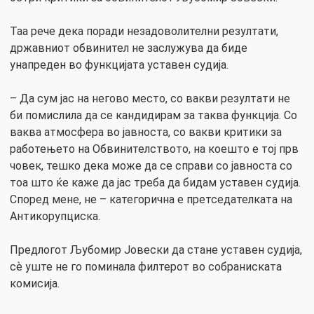
Таа рече дека поради незадоволителни резултати,
државниот обвинител не заслужува да биде
унапреден во функцијата уставен судија.
– Да сум јас на негово место, со вакви резултати не
би помислила да се кандидирам за таква функција. Со
ваква атмосфера во јавноста, со вакви критики за
работењето на Обвинителството, на коешто е тој прв
човек, тешко дека може да се справи со јавноста со
тоа што ќе каже да јас треба да бидам уставен судија.
Според мене, не – категорична е претседателката на
Антикорупциска.
Предлогот Љубомир Јовески да стане уставен судија,
сѐ уште не го поминала филтерот во собраниската
комисија.